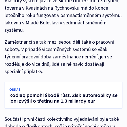
Klasický systém práce ve Škodě činí 15 směn za týden,
továrna v Kvasinách na Rychnovsku má do konce
letošního roku fungovat v osmnáctisměnném systému,
lakovna v Mladé Boleslavi v sedmnáctisměnném
systému.
Zaměstnanci se tak mezi sebou dělí také o pracovní
soboty. V případě vícesměnných systémů se však
týdenní pracovní doba zaměstnance nemění, jen se
rozděluje do více dnů, lidé za ně navíc dostávají
speciální příplatky.
ODKAZ
Kodiaq pomohl Škodě růst. Zisk automobilky se
loni zvýšil o třetinu na 1,3 miliardy eur
Součástí první části kolektivního vyjednávání byla také
dohoda o flexikontech, což je páteční noční směna v