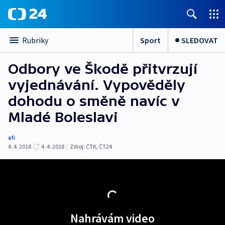
Sport
SLEDOVAT
Rubriky
Odbory ve Škodě přitvrzují
vyjednávání. Vypověděly
dohodu o směně navíc v
Mladé Boleslavi
afi
4. 4. 2018
4. 4. 2018
|
Zdroj:
ČTK
,
ČT24
Nahrávám video