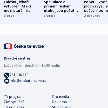
Falešní „lékaři“
Spekulace o
Pobyt u vodn
vytvoření AI šíří
přímém ruském
ploch zvyšuje
mezi staršími
útoku jsou pošetilé,
duševní poho
Poláky nebezpečné
míní estonský
ukázala
před 5
h
před 18
h
včera v 07:30
zdravotní rady
bezpečnostní
mezinárodní 
expert
Divácké centrum
každý všední den:
8:00—16:00 hodin
261 136 113
info@ceskatelevize.cz
TV program
Pro média
Živé vysílání
Reklama
TV poplatky
Studio Brno