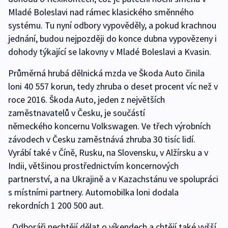
Mladé Boleslavi nad rámec klasického směnného
systému. Tu nyní odbory vypověděly, a pokud krachnou
jednání, budou nejpozději do konce dubna vypovězeny i
dohody týkající se lakovny v Mladé Boleslavi a Kvasin.
Průměrná hrubá dělnická mzda ve Škoda Auto činila
loni 40 557 korun, tedy zhruba o deset procent víc než v
roce 2016. Škoda Auto, jeden z největších
zaměstnavatelů v Česku, je součástí
německého koncernu Volkswagen. Ve třech výrobních
závodech v Česku zaměstnává zhruba 30 tisíc lidí.
Vyrábí také v Číně, Rusku, na Slovensku, v Alžírsku a v
Indii, většinou prostřednictvím koncernových
partnerství, a na Ukrajině a v Kazachstánu ve spolupráci
s místními partnery. Automobilka loni dodala
rekordních 1 200 500 aut.
„Odboráři nechtějí dělat o víkendech a chtějí také vyšší