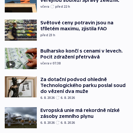
veřejnou soutěží Správy železnic
včera
před 22
h
Světové ceny potravin jsou na
tříletém maximu, zjistila FAO
před 23
h
Bulharsko končí s cenami v levech.
Pocit zdražení přetrvává
včera v 07:38
Za dotační podvod ohledně
Technologického parku poslal soud
do vězení dva muže
6. 8. 2026
6. 8. 2026
Evropská unie má rekordně nízké
zásoby zemního plynu
6. 8. 2026
6. 8. 2026