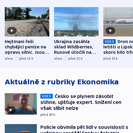
Hejtmani řeší
Ukrajina zasáhla
Dron n
VIDEO
chybějící peníze na
sklad Wildberries,
letišti u Lips
opravu silnic. Jsou
Rusové útočili na
skoro kilo trh
nenárokové, namítá
trh, hasiče či
indicie ukazuj
včera
před 15
h
včera
před 15
h
před 15
h
ministerstvo
stadion
Rusko
Aktuálně z rubriky
Ekonomika
Česko se plynem zásobit
VIDEO
stihne, ujišťuje expert. Snížení cen
však slíbit nelze
před 20
h
Policie obvinila pět lidí v souvislosti s