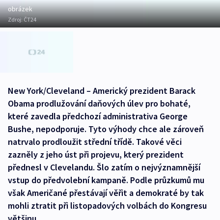
obrázek
Zdroj:
ČT24
New York/Cleveland – Americký prezident Barack
Obama prodlužování daňových úlev pro bohaté,
které zavedla předchozí administrativa George
Bushe, nepodporuje. Tyto výhody chce ale zároveň
natrvalo prodloužit střední třídě. Takové věci
zazněly z jeho úst při projevu, který prezident
přednesl v Clevelandu. Šlo zatím o nejvýznamnější
vstup do předvolební kampaně. Podle průzkumů mu
však Američané přestávají věřit a demokraté by tak
mohli ztratit při listopadových volbách do Kongresu
většinu.