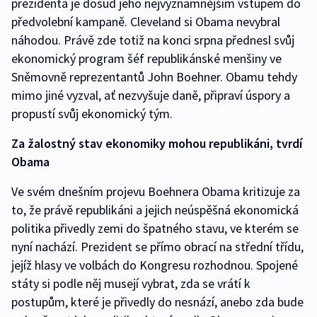
prezidenta je dosud jeho nejvýznamnějším vstupem do
předvolební kampaně. Cleveland si Obama nevybral
náhodou. Právě zde totiž na konci srpna přednesl svůj
ekonomický program šéf republikánské menšiny ve
Sněmovně reprezentantů John Boehner. Obamu tehdy
mimo jiné vyzval, ať nezvyšuje daně, připraví úspory a
propustí svůj ekonomický tým.
Za žalostný stav ekonomiky mohou republikáni, tvrdí
Obama
Ve svém dnešním projevu Boehnera Obama kritizuje za
to, že právě republikáni a jejich neúspěšná ekonomická
politika přivedly zemi do špatného stavu, ve kterém se
nyní nachází. Prezident se přímo obrací na střední třídu,
jejíž hlasy ve volbách do Kongresu rozhodnou. Spojené
státy si podle něj musejí vybrat, zda se vrátí k
postupům, které je přivedly do nesnází, anebo zda bude