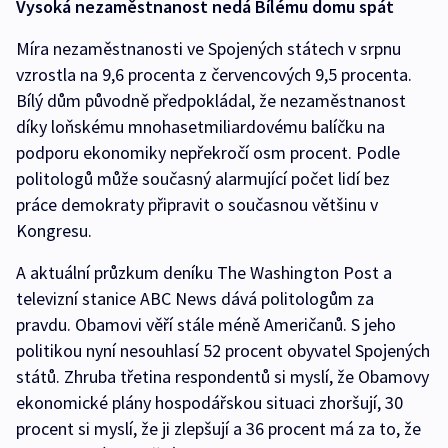
Vysoká nezaměstnanost nedá Bílému domu spát
Míra nezaměstnanosti ve Spojených státech v srpnu
vzrostla na 9,6 procenta z červencových 9,5 procenta.
Bílý dům původně předpokládal, že nezaměstnanost
díky loňskému mnohasetmiliardovému balíčku na
podporu ekonomiky nepřekročí osm procent. Podle
politologů může současný alarmující počet lidí bez
práce demokraty připravit o současnou většinu v
Kongresu.
A aktuální průzkum deníku The Washington Post a
televizní stanice ABC News dává politologům za
pravdu. Obamovi věří stále méně Američanů. S jeho
politikou nyní nesouhlasí 52 procent obyvatel Spojených
států. Zhruba třetina respondentů si myslí, že Obamovy
ekonomické plány hospodářskou situaci zhoršují, 30
procent si myslí, že ji zlepšují a 36 procent má za to, že