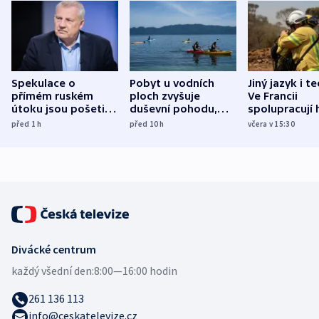
Spekulace o
Pobyt u vodních
Jiný jazyk i t
přímém ruském
ploch zvyšuje
Ve Francii
útoku jsou pošetilé,
duševní pohodu,
spolupracují h
míní estonský
ukázala
různých zemí
před 1
h
před 10
h
včera v 15:30
bezpečnostní
mezinárodní studie
expert
Divácké centrum
každý všední den:
8:00—16:00 hodin
261 136 113
info@ceskatelevize.cz