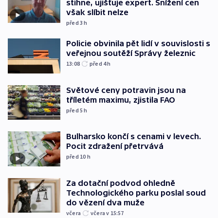
stihne, ujišťuje expert. Snížení cen
však slíbit nelze
před 3
h
Policie obvinila pět lidí v souvislosti s
veřejnou soutěží Správy železnic
13:08
před 4
h
Světové ceny potravin jsou na
tříletém maximu, zjistila FAO
před 5
h
Bulharsko končí s cenami v levech.
Pocit zdražení přetrvává
před 10
h
Za dotační podvod ohledně
Technologického parku poslal soud
do vězení dva muže
včera
včera v 15:57