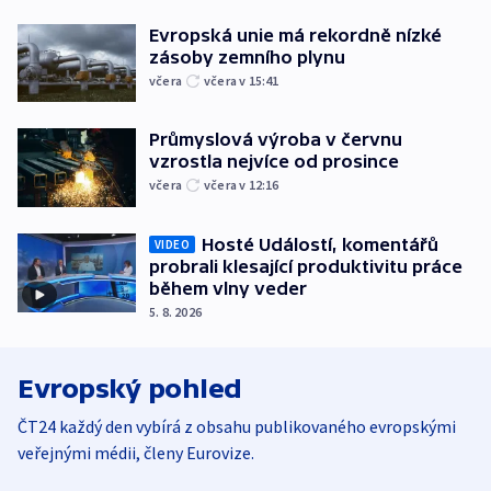
Evropská unie má rekordně nízké
zásoby zemního plynu
včera
včera v 15:41
Průmyslová výroba v červnu
vzrostla nejvíce od prosince
včera
včera v 12:16
Hosté Událostí, komentářů
VIDEO
probrali klesající produktivitu práce
během vlny veder
5. 8. 2026
Evropský pohled
ČT24 každý den vybírá z obsahu publikovaného evropskými
veřejnými médii, členy Eurovize.