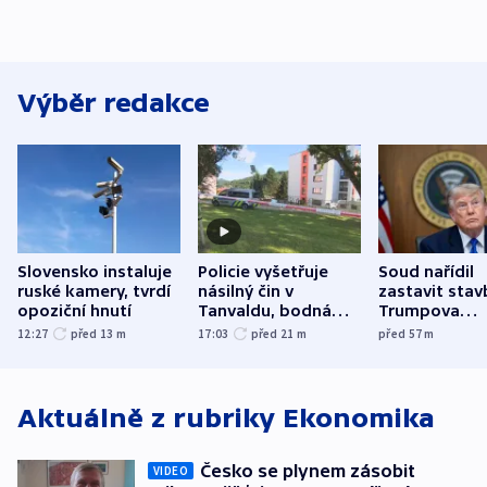
Výběr redakce
Slovensko instaluje
Policie vyšetřuje
Soud nařídil
ruské kamery, tvrdí
násilný čin v
zastavit stav
opoziční hnutí
Tanvaldu, bodná
Trumpova
zranění při něm
tanečního sá
12:27
před 13
m
17:03
před 21
m
před 57
m
utrpěli tři lidé
Aktuálně z rubriky
Ekonomika
Česko se plynem zásobit
VIDEO