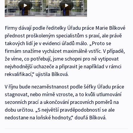
Firmy dávají podle ředitelky Úřadu práce Marie Bílkové
přednost proškoleným specialistům s praxí, ale právě
takových lidí je v evidenci úřadů málo. „Proto se
firmám snažíme vycházet maximálně vstříc. V případě,
že víme, co potřebují, jsme schopni pro ně vytipovat
nejvhodnější uchazeče a připravit je například v rámci
rekvalifikací,“ ujistila Bílková.
V říjnu bude nezaměstnanost podle šéfky Úřadu práce
stagnovat, nebo mírně vzroste, a to kvůli utlumování
sezonních prací a ukončování pracovních poměrů na
dobu určitou. „S největší pravděpodobností se ale
nedostane na loňské hodnoty,“ doufá Bílková.