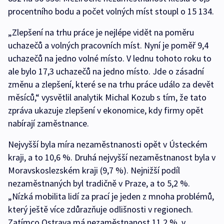
procentního bodu a počet volných míst stoupl o 15 134.
„Zlepšení na trhu práce je nejlépe vidět na poměru
uchazečů a volných pracovních míst. Nyní je poměř 9,4
uchazečů na jedno volné místo. V lednu tohoto roku to
ale bylo 17,3 uchazečů na jedno místo. Jde o zásadní
změnu a zlepšení, které se na trhu práce událo za devět
měsíců,“ vysvětlil analytik Michal Kozub s tím, že tato
zpráva ukazuje zlepšení v ekonomice, kdy firmy opět
nabírají zaměstnance.
Nejvyšší byla míra nezaměstnanosti opět v Ústeckém
kraji, a to 10,6 %. Druhá nejvyšší nezaměstnanost byla v
Moravskoslezském kraji (9,7 %). Nejnižší podíl
nezaměstnaných byl tradičně v Praze, a to 5,2 %.
„Nízká mobilita lidí za prací je jeden z mnoha problémů,
který ještě více zdůrazňuje odlišnosti v regionech.
Zatímco Ostrava má nezaměstnanost 11,2 %, v