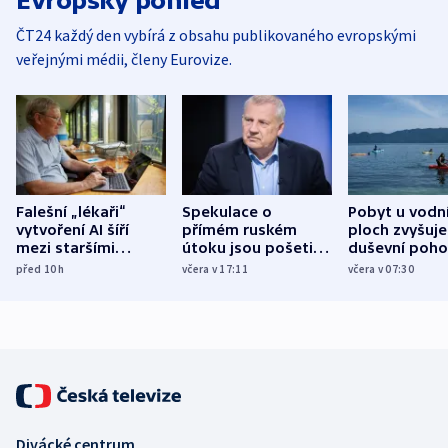
Evropský pohled
ČT24 každý den vybírá z obsahu publikovaného evropskými
veřejnými médii, členy Eurovize.
Falešní „lékaři“
Spekulace o
Pobyt u vodn
vytvoření AI šíří
přímém ruském
ploch zvyšuje
mezi staršími
útoku jsou pošetilé,
duševní poho
Poláky nebezpečné
míní estonský
ukázala
před 10
h
včera v 17:11
včera v 07:30
zdravotní rady
bezpečnostní
mezinárodní 
expert
Divácké centrum