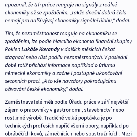
upozornil, že trh práce reaguje na signály z reálné
ekonomiky až se zpožděním. „Takže dnešní dobrá čísla
nemají pro další vývoj ekonomiky signální úlohu,“ dodal.
Tím, že nezaměstnanost reaguje na ekonomiku se
zpožděním, lze podle hlavního ekonoma finanční skupiny
Roklen
Lukáše Kovandy
v dalších měsících čekat
stagnaci nebo růst podílu nezaměstnaných. V poslední
době totiž přichází informace například o útlumu
německé ekonomiky a začne i postupné ukončování
sezonních prací. „A to vše navzdory pokračujícímu
oživování české ekonomiky,“ dodal.
Zaměstnavatelé měli podle Úřadu práce v září největší
zájem o pracovníky v gastronomii, stavebnictví nebo
rostlinné výrobě. Tradičně velká poptávka je po
technických profesích napříč všemi obory, například po
obráběčích kovů, zámečnících nebo soustružnících. Mezi