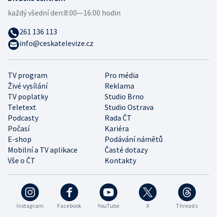
každý všední den:
8:00—16:00 hodin
261 136 113
info@ceskatelevize.cz
TV program
Pro média
Živé vysílání
Reklama
TV poplatky
Studio Brno
Teletext
Studio Ostrava
Podcasty
Rada ČT
Počasí
Kariéra
E-shop
Podávání námětů
Mobilní a TV aplikace
Časté dotazy
Vše o ČT
Kontakty
Instagram
Facebook
YouTube
X
Threads