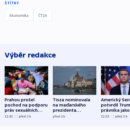
ŠTÍTKY
Ekonomika
ČT24
Výběr redakce
Prahou prošel
Tisza nominovala
Americký Sen
pochod na podporu
na maďarského
potvrdil Tru
práv sexuálních
prezidenta
právníka jako
menšin
bývalého šéfa
ministra
12:02
před 2
h
před 2
h
12:53
před 3
h
nejvyššího soudu
spravedlnost