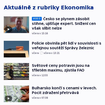
Aktuálně z rubriky
Ekonomika
Česko se plynem zásobit
VIDEO
stihne, ujišťuje expert. Snížení cen
však slíbit nelze
včera v 15:16
Policie obvinila pět lidí v souvislosti s
veřejnou soutěží Správy železnic
včera
včera v 13:21
Světové ceny potravin jsou na
tříletém maximu, zjistila FAO
včera v 12:55
Bulharsko končí s cenami v levech.
Pocit zdražení přetrvává
včera v 07:38