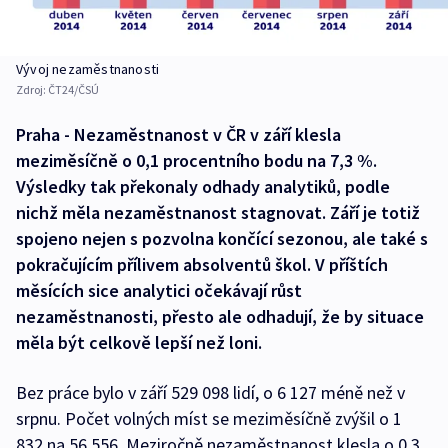
Vývoj nezaměstnanosti
Zdroj:
ČT24/ČSÚ
Praha - Nezaměstnanost v ČR v září klesla
meziměsíčně o 0,1 procentního bodu na 7,3 %.
Výsledky tak překonaly odhady analytiků, podle
nichž měla nezaměstnanost stagnovat. Září je totiž
spojeno nejen s pozvolna končící sezonou, ale také s
pokračujícím přílivem absolventů škol. V příštích
měsících sice analytici očekávají růst
nezaměstnanosti, přesto ale odhadují, že by situace
měla být celkově lepší než loni.
Bez práce bylo v září 529 098 lidí, o 6 127 méně než v
srpnu. Počet volných míst se meziměsíčně zvýšil o 1
832 na 56 556. Meziročně nezaměstnanost klesla o 0,3