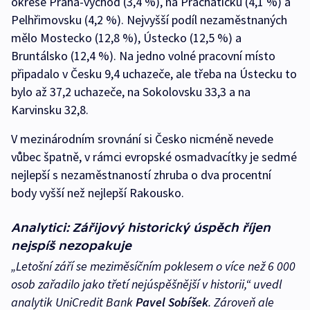
okrese Praha-východ (3,4 %), na Prachaticku (4,1 %) a
Pelhřimovsku (4,2 %). Nejvyšší podíl nezaměstnaných
mělo Mostecko (12,8 %), Ústecko (12,5 %) a
Bruntálsko (12,4 %). Na jedno volné pracovní místo
připadalo v Česku 9,4 uchazeče, ale třeba na Ústecku to
bylo až 37,2 uchazeče, na Sokolovsku 33,3 a na
Karvinsku 32,8.
V mezinárodním srovnání si Česko nicméně nevede
vůbec špatně, v rámci evropské osmadvacítky je sedmé
nejlepší s nezaměstnaností zhruba o dva procentní
body vyšší než nejlepší Rakousko.
Analytici: Zářijový historický úspěch říjen
nejspíš nezopakuje
„Letošní září se meziměsíčním poklesem o více než 6 000
osob zařadilo jako třetí nejúspěšnější v historii,“ uvedl
analytik UniCredit Bank
Pavel Sobíšek
. Zároveň ale