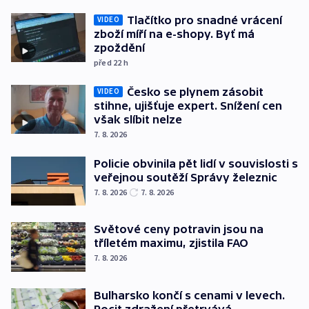
Tlačítko pro snadné vrácení
VIDEO
zboží míří na e-shopy. Byť má
zpoždění
před 22
h
Česko se plynem zásobit
VIDEO
stihne, ujišťuje expert. Snížení cen
však slíbit nelze
7. 8. 2026
Policie obvinila pět lidí v souvislosti s
veřejnou soutěží Správy železnic
7. 8. 2026
7. 8. 2026
Světové ceny potravin jsou na
tříletém maximu, zjistila FAO
7. 8. 2026
Bulharsko končí s cenami v levech.
Pocit zdražení přetrvává