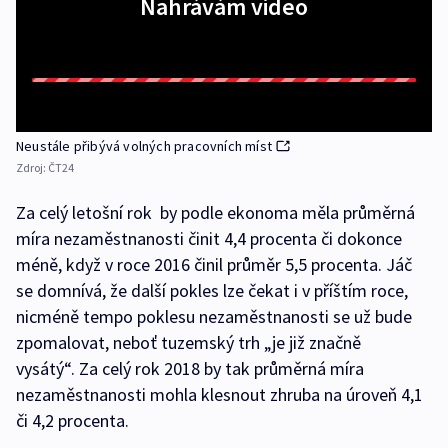
Nahrávám video
Neustále přibývá volných pracovních míst
Zdroj:
ČT24
Za celý letošní rok by podle ekonoma měla průměrná
míra nezaměstnanosti činit 4,4 procenta či dokonce
méně, když v roce 2016 činil průměr 5,5 procenta. Jáč
se domnívá, že další pokles lze čekat i v příštím roce,
nicméně tempo poklesu nezaměstnanosti se už bude
zpomalovat, neboť tuzemský trh „je již značně
vysátý“. Za celý rok 2018 by tak průměrná míra
nezaměstnanosti mohla klesnout zhruba na úroveň 4,1
či 4,2 procenta.