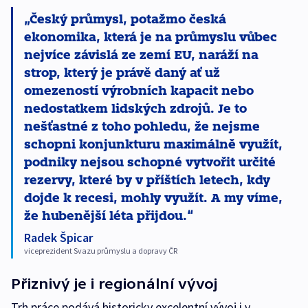
Český průmysl, potažmo česká
ekonomika, která je na průmyslu vůbec
nejvíce závislá ze zemí EU, naráží na
strop, který je právě daný ať už
omezeností výrobních kapacit nebo
nedostatkem lidských zdrojů. Je to
nešťastné z toho pohledu, že nejsme
schopni konjunkturu maximálně využít,
podniky nejsou schopné vytvořit určité
rezervy, které by v příštích letech, kdy
dojde k recesi, mohly využít. A my víme,
že hubenější léta přijdou.
Radek Špicar
viceprezident Svazu průmyslu a dopravy ČR
Přiznivý je i regionální vývoj
Trh práce podává historicky excelentní vývoj i v