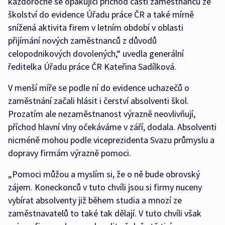
každoročně se opakující příchod části zaměstnanců ze
školství do evidence Úřadu práce ČR a také mírně
snížená aktivita firem v letním období v oblasti
přijímání nových zaměstnanců z důvodů
celopodnikových dovolených,“ uvedla generální
ředitelka Úřadu práce ČR Kateřina Sadílková.
V menší míře se podle ní do evidence uchazečů o
zaměstnání začali hlásit i čerství absolventi škol.
Prozatím ale nezaměstnanost výrazně neovlivňují,
příchod hlavní vlny očekáváme v září, dodala. Absolventi
nicméně mohou podle viceprezidenta Svazu průmyslu a
dopravy firmám výrazně pomoci.
„Pomoci můžou a myslím si, že o ně bude obrovský
zájem. Koneckonců v tuto chvíli jsou si firmy nuceny
vybírat absolventy již během studia a mnozí ze
zaměstnavatelů to také tak dělají. V tuto chvíli však