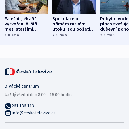
Falešní „lékaři“
Spekulace o
Pobyt u vodn
vytvoření AI šíří
přímém ruském
ploch zvyšuje
mezi staršími
útoku jsou pošetilé,
duševní poho
Poláky nebezpečné
míní estonský
ukázala
8. 8. 2026
7. 8. 2026
7. 8. 2026
zdravotní rady
bezpečnostní
mezinárodní 
expert
Divácké centrum
každý všední den:
8:00—16:00 hodin
261 136 113
info@ceskatelevize.cz