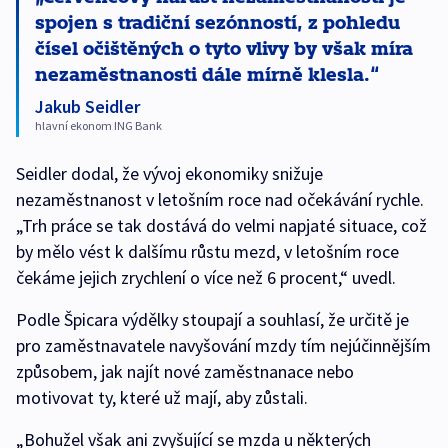
spojen s tradiční sezónností, z pohledu
čísel očištěných o tyto vlivy by však míra
nezaměstnanosti dále mírně klesla.
Jakub Seidler
hlavní ekonom ING Bank
Seidler dodal, že vývoj ekonomiky snižuje
nezaměstnanost v letošním roce nad očekávání rychle.
„Trh práce se tak dostává do velmi napjaté situace, což
by mělo vést k dalšímu růstu mezd, v letošním roce
čekáme jejich zrychlení o více než 6 procent,“ uvedl.
Podle Špicara výdělky stoupají a souhlasí, že určitě je
pro zaměstnavatele navyšování mzdy tím nejúčinnějším
způsobem, jak najít nové zaměstnanace nebo
motivovat ty, které už mají, aby zůstali.
„Bohužel však ani zvyšující se mzda u některých