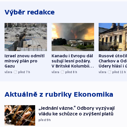
Výběr redakce
Izrael znovu odmítl
Kanadu i Evropu dál
Rusové útočil
mírový plán pro
sužují lesní požáry.
Charkov a Od
Gazu
V Britské Kolumbii
Údery hlásí i 
evakuovali tisíce lidí
Bělgorodu
včera
před 7
h
včera
před 8
h
včera
před 11
h
Aktuálně z rubriky
Ekonomika
„Jednání vázne.“ Odbory vyzývají
vládu ke schůzce o zvýšení platů
před 9
h