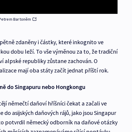
 Petrem Bartoněm
ětně zdaněny i částky, které inkognito ve
kou dobu leží. To vše výměnou za to, že tradiční
ví alpské republiky zůstane zachován. O
zace mají oba státy začít jednat příští rok.
vně do Singapuru nebo Hongkongu
í němečtí daňoví hříšníci čekat a začali ve
 do asijských daňových rájů, jako jsou Singapur
o potvrdil německý odborník na daňové otázky
ích měsících zaznamenáváme sílící poptávku