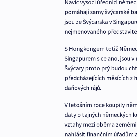
Navíc vysocí úředníci německ
pomáhají samy švýcarské ban
jsou ze Švýcarska v Singapu
nejmenovaného představitel
S Hongkongem totiž Německ
Singapurem sice ano, jsou v 
Švýcary proto prý budou cht
předcházejících měsících z h
daňových rájů.
V letošním roce koupily ně
daty o tajných německých ko
vztahy mezi oběma zeměmi, 
nahlásit finančním úřadům 