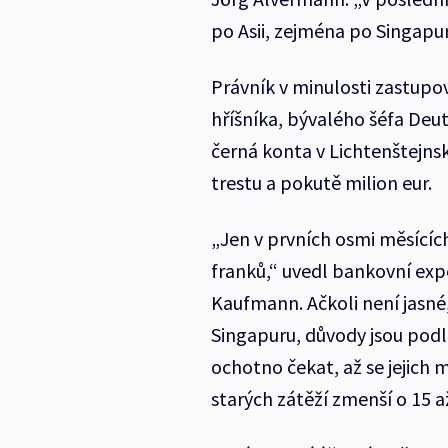
po Asii, zejména po Singapur
Právník v minulosti zastup
hříšníka, bývalého šéfa Deu
černá konta v Lichtenštej
trestu a pokutě milion eur.
„Jen v prvních osmi měsícíc
franků,“ uvedl bankovní exp
Kaufmann. Ačkoli není jasn
Singapuru, důvody jsou podl
ochotno čekat, až se jejich
starých zátěží zmenší o 15 a