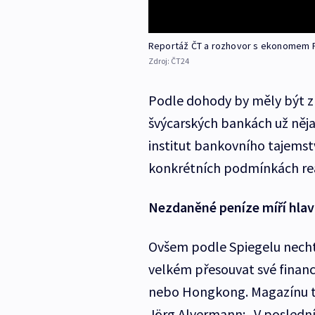
Reportáž ČT a rozhovor s ekonomem
Zdroj:
ČT24
Podle dohody by měly být zp
švýcarských bankách už něja
institut bankovního tajemst
konkrétních podmínkách reali
Nezdaněné peníze míří hla
Ovšem podle Spiegelu nechtěj
velkém přesouvat své finance
nebo Hongkong. Magazínu t
Jörg Alvermann: „V posledn