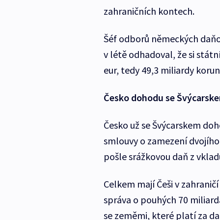
zahraničních kontech.
Šéf odborů německých daňo
v létě odhadoval, že si státn
eur, tedy 49,3 miliardy korun
Česko dohodu se Švýcarsk
Česko už se Švýcarskem doho
smlouvy o zamezení dvojího 
pošle srážkovou daň z vklad
Celkem mají Češi v zahranič
správa o pouhých 70 miliar
se zeměmi, které platí za da