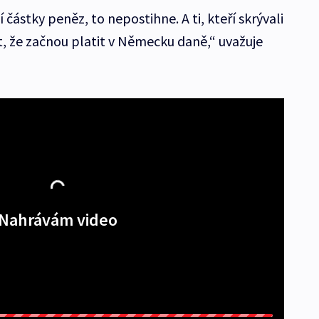
í částky peněz, to nepostihne. A ti, kteří skrývali
 že začnou platit v Německu daně,“ uvažuje
Nahrávám video