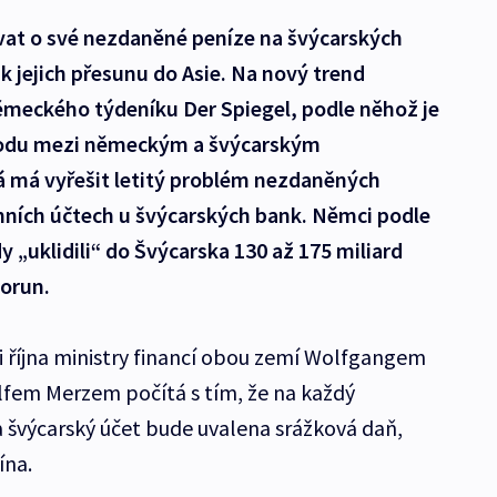
ávat o své nezdaněné peníze na švýcarských
 k jejich přesunu do Asie. Na nový trend
ěmeckého týdeníku Der Spiegel, podle něhož je
hodu mezi německým a švýcarským
rá má vyřešit letitý problém nezdaněných
ních účtech u švýcarských bank. Němci podle
„uklidili“ do Švýcarska 130 až 175 miliard
korun.
října ministry financí obou zemí Wolfgangem
em Merzem počítá s tím, že na každý
švýcarský účet bude uvalena srážková daň,
ína.