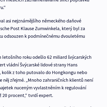
u.“
oval asi nejznámějšího německého daňové
tsche Post Klause Zumwinkela, který byl za
nsku odsouzen k podmínečnému dvouletému
h letošního roku odešlo 62 miliard švýcarských
ert vládní Švýcarské lidové strany Hans
é, kolik z toho putovalo do Hongkongu nebo
e něj zřejmé. „Mnoho zahraničních klientů není
 majetek nuceným vyvlastněním k regulování
ž 20 procent,“ tvrdí expert.