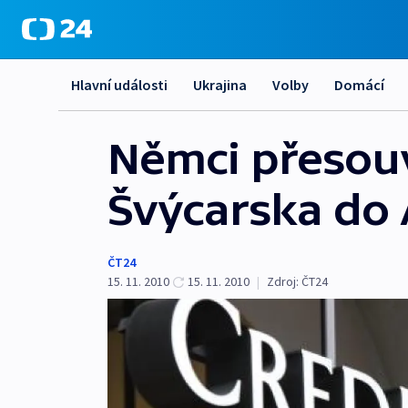
Hlavní události
Ukrajina
Volby
Domácí
Němci přesouv
Švýcarska do 
ČT24
15. 11. 2010
15. 11. 2010
|
Zdroj:
ČT24