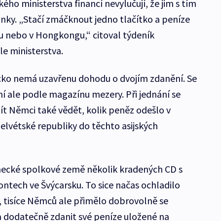
ého ministerstva financí nevylučují, že jim s tím
ky. „Stačí zmáčknout jedno tlačítko a peníze
ru nebo v Hongkongu,“ citoval týdeník
e ministerstva.
o nemá uzavřenu dohodu o dvojím zdanění. Se
ní ale podle magazínu mezery. Při jednání se
ít Němci také vědět, kolik peněz odešlo v
elvétské republiky do těchto asijských
mecké spolkové země několik kradených CD s
ntech ve Švýcarsku. To sice načas ochladilo
tisíce Němců ale přimělo dobrovolně se
a dodatečně zdanit své peníze uložené na