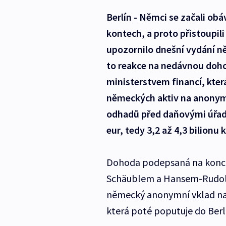
Berlín - Němci se začali ob
kontech, a proto přistoupili
upozornilo dnešní vydání n
to reakce na nedávnou do
ministerstvem financí, kte
německých aktiv na anonym
odhadů před daňovými úřady 
eur, tedy 3,2 až 4,3 bilionu 
Dohoda podepsaná na konci 
Schäublem a Hansem-Rudolf
německý anonymní vklad na 
která poté poputuje do Berl