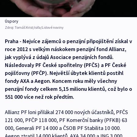
Úspory
Zdroj:
Tomáš Krist/isifa/Lidové noviny
Praha - Nejvíce zájemců o penzijní připojištění získal v
roce 2012 s velkým náskokem penzijní fond Allianz,
jak vyplývá z údajů Asociace penzijních fondů.
Následovaly PF České spořitelny (PFČS) a PF České
pojišťovny (PFČP). Největší úbytek klientů postihl
fondy AXA a Aegon. Koncem roku měly všechny
penzijní fondy celkem 5,15 milionu klientů, což bylo o
551 000 více než rok předtím.
Allianz PF loni přilákal 274 000 nových účastníků, PFČS
121 000, PFČP 118 000, PF Komerční banky (PFKB) 63
000, Generali PF 14 000 a ČSOB PF Stabilita 10 000.
Aegon ztratil 14 000 klientů, AXA 34 000 a ING 3 000.