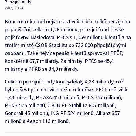
Penzijní fondy
Zdroj:
ČT24
Koncem roku měl nejvíce aktivních účastníků penzijního
připojištění, celkem 1,28 milionu, penzijní fond České
pojišťovny. Následoval PFČS s 1,059 milionu klientů a na
třetím místě ČSOB Stabilita se 732 000 připojištěnými
osobami. Také nejvíce peněz klientů spravoval PFČP,
konkrétně 67,7 miliardy. Za ním byl PFČS se 45,4
miliardy a PFKB se 34,9 miliardy.
Celkem penzijní fondy loni vydělaly 4,83 miliardy, což
bylo o šest procent více než o rok dříve. PFČP měl zisk
1,43 miliardy, PF AXA 453 milionů, PFČS 757 milionů,
PFKB 575 milionů, ČSOB PF Stabilita 607 milionů,
Generali 45 milionů, ING PF 524 milionů, Allianz 357
milionů a Aegon 113 milionů.