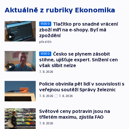
Aktuálně z rubriky
Ekonomika
Tlačítko pro snadné vrácení
VIDEO
zboží míří na e-shopy. Byť má
zpoždění
před 6
h
Česko se plynem zásobit
VIDEO
stihne, ujišťuje expert. Snížení cen
však slíbit nelze
7. 8. 2026
Policie obvinila pět lidí v souvislosti s
veřejnou soutěží Správy železnic
7. 8. 2026
7. 8. 2026
Světové ceny potravin jsou na
tříletém maximu, zjistila FAO
7. 8. 2026