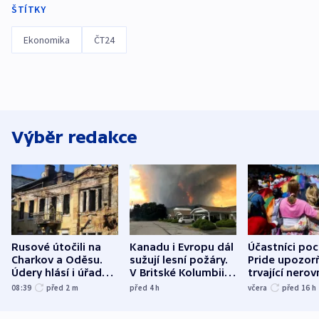
ŠTÍTKY
Ekonomika
ČT24
Výběr redakce
Rusové útočili na
Kanadu i Evropu dál
Účastníci po
Charkov a Oděsu.
sužují lesní požáry.
Pride upozorň
Údery hlásí i úřady v
V Britské Kolumbii
trvající nerov
Bělgorodu
evakuovali tisíce lidí
společensko
08:39
před 2
m
před 4
h
včera
před 16
h
atmosféru