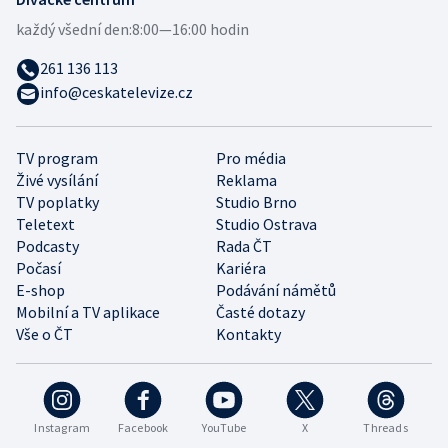
každý všední den:
8:00—16:00 hodin
261 136 113
info@ceskatelevize.cz
TV program
Pro média
Živé vysílání
Reklama
TV poplatky
Studio Brno
Teletext
Studio Ostrava
Podcasty
Rada ČT
Počasí
Kariéra
E-shop
Podávání námětů
Mobilní a TV aplikace
Časté dotazy
Vše o ČT
Kontakty
Instagram
Facebook
YouTube
X
Threads