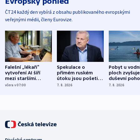
Evropský pohled
ČT24 každý den vybírá z obsahu publikovaného evropskými
veřejnými médii, členy Eurovize.
Falešní „lékaři“
Spekulace o
Pobyt u vodn
vytvoření AI šíří
přímém ruském
ploch zvyšuje
mezi staršími
útoku jsou pošetilé,
duševní poho
Poláky nebezpečné
míní estonský
ukázala
včera v 07:00
7. 8. 2026
7. 8. 2026
zdravotní rady
bezpečnostní
mezinárodní 
expert
Divácké centrum