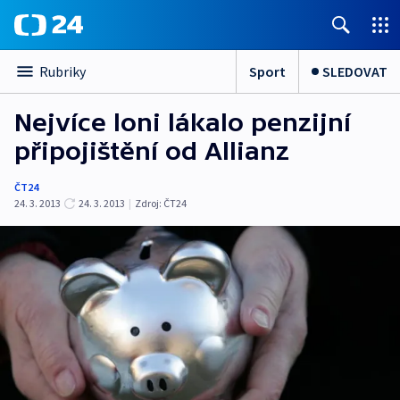
Sport
SLEDOVAT
Rubriky
Nejvíce loni lákalo penzijní
připojištění od Allianz
ČT24
24. 3. 2013
24. 3. 2013
|
Zdroj:
ČT24