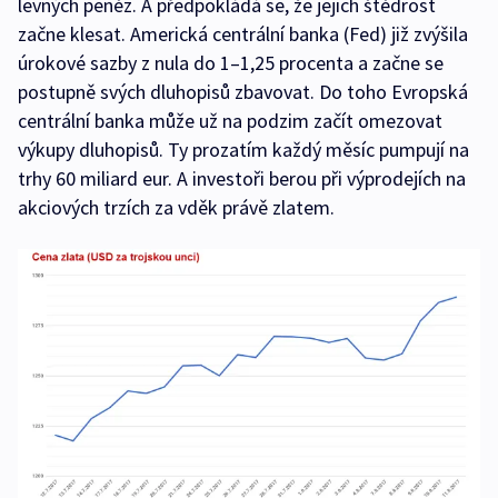
levných peněz. A předpokládá se, že jejich štědrost
začne klesat. Americká centrální banka (Fed) již zvýšila
úrokové sazby z nula do 1–1,25 procenta a začne se
postupně svých dluhopisů zbavovat. Do toho Evropská
centrální banka může už na podzim začít omezovat
výkupy dluhopisů. Ty prozatím každý měsíc pumpují na
trhy 60 miliard eur. A investoři berou při výprodejích na
akciových trzích za vděk právě zlatem.