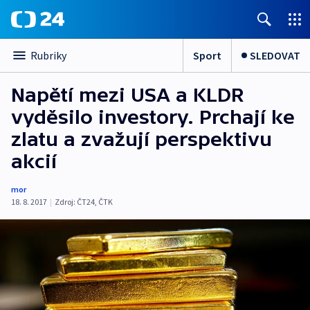
Sport
SLEDOVAT
Rubriky
Napětí mezi USA a KLDR
vyděsilo investory. Prchají ke
zlatu a zvažují perspektivu
akcií
mor
18. 8. 2017
|
Zdroj:
ČT24
,
ČTK