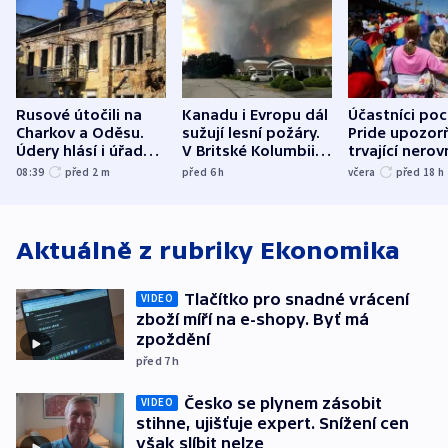
Rusové útočili na
Kanadu i Evropu dál
Účastníci po
Charkov a Oděsu.
sužují lesní požáry.
Pride upozorň
Údery hlásí i úřady v
V Britské Kolumbii
trvající nerov
Bělgorodu
evakuovali tisíce lidí
společensko
08:39
před 2
m
před 6
h
včera
před 18
h
atmosféru
Aktuálně z rubriky
Ekonomika
Tlačítko pro snadné vrácení
VIDEO
zboží míří na e-shopy. Byť má
zpoždění
před 7
h
Česko se plynem zásobit
VIDEO
stihne, ujišťuje expert. Snížení cen
však slíbit nelze