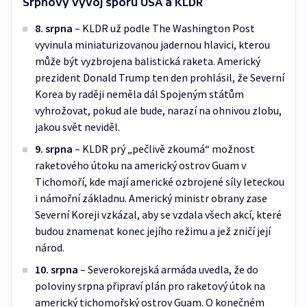
Srpnový vývoj sporu USA a KLDR
8. srpna
– KLDR už podle The Washington Post
vyvinula miniaturizovanou jadernou hlavici, kterou
může být vyzbrojena balistická raketa. Americký
prezident Donald Trump ten den prohlásil, že Severní
Korea by raději neměla dál Spojeným státům
vyhrožovat, pokud ale bude, narazí na ohnivou zlobu,
jakou svět neviděl.
9. srpna
– KLDR prý „pečlivě zkoumá“ možnost
raketového útoku na americký ostrov Guam v
Tichomoří, kde mají americké ozbrojené síly leteckou
i námořní základnu. Americký ministr obrany zase
Severní Koreji vzkázal, aby se vzdala všech akcí, které
budou znamenat konec jejího režimu a jež zničí její
národ.
10. srpna
– Severokorejská armáda uvedla, že do
poloviny srpna připraví plán pro raketový útok na
americký tichomořský ostrov Guam. O konečném