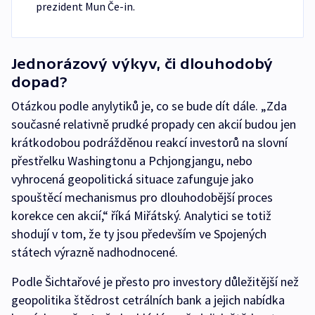
prezident Mun Če-in.
Jednorázový výkyv, či dlouhodobý
dopad?
Otázkou podle anylytiků je, co se bude dít dále. „Zda
současné relativně prudké propady cen akcií budou jen
krátkodobou podrážděnou reakcí investorů na slovní
přestřelku Washingtonu a Pchjongjangu, nebo
vyhrocená geopolitická situace zafunguje jako
spouštěcí mechanismus pro dlouhodobější proces
korekce cen akcií,“ říká Miřátský. Analytici se totiž
shodují v tom, že ty jsou především ve Spojených
státech výrazně nadhodnocené.
Podle Šichtařové je přesto pro investory důležitější než
geopolitika štědrost cetrálních bank a jejich nabídka