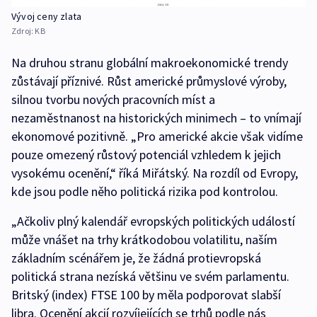
Vývoj ceny zlata
Zdroj:
KB
Na druhou stranu globální makroekonomické trendy
zůstávají příznivé. Růst americké průmyslové výroby,
silnou tvorbu nových pracovních míst a
nezaměstnanost na historických minimech – to vnímají
ekonomové pozitivně. „Pro americké akcie však vidíme
pouze omezený růstový potenciál vzhledem k jejich
vysokému ocenění,“ říká Miřátský. Na rozdíl od Evropy,
kde jsou podle něho politická rizika pod kontrolou.
„Ačkoliv plný kalendář evropských politických událostí
může vnášet na trhy krátkodobou volatilitu, naším
základním scénářem je, že žádná protievropská
politická strana nezíská většinu ve svém parlamentu.
Britský (index) FTSE 100 by měla podporovat slabší
libra. Ocenění akcií rozvíjejících se trhů podle nás