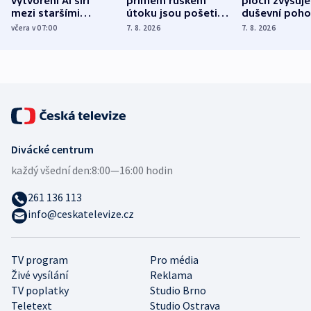
vytvoření AI šíří
přímém ruském
ploch zvyšuje
mezi staršími
útoku jsou pošetilé,
duševní poho
Poláky nebezpečné
míní estonský
ukázala
včera v 07:00
7. 8. 2026
7. 8. 2026
zdravotní rady
bezpečnostní
mezinárodní 
expert
Divácké centrum
každý všední den:
8:00—16:00 hodin
261 136 113
info@ceskatelevize.cz
TV program
Pro média
Živé vysílání
Reklama
TV poplatky
Studio Brno
Teletext
Studio Ostrava