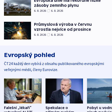
Evropská unie má rekordně nízké
zásoby zemního plynu
6. 8. 2026
6. 8. 2026
Průmyslová výroba v červnu
vzrostla nejvíce od prosince
6. 8. 2026
6. 8. 2026
Evropský pohled
ČT24 každý den vybírá z obsahu publikovaného evropskými
veřejnými médii, členy Eurovize.
Falešní „lékaři“
Spekulace o
Pobyt u vodn