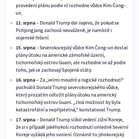
provedení plánu podle ní rozhodne vůdce Kim Čong-
un.
11. srpna
– Donald Trump dal najevo, že pokud se
Pchjongjang zachová neuváženě, je namístě i
vojenské řešení.
15. srpna
– Severokorejský vůdce Kim Čong-un dostal
plány útoku na americké zámořské území,
tichomořský ostrov Guam, ale rozhodne se až podle
toho, jak se zachovají Spojené státy.
16. srpna
– Za „velmi moudré a logické rozhodnutí“
pochválil Donald Trump severokorejského vůdce,
který prozatím odložil plány útoku na americký
tichomořský ostrov Guam. „Jiná možnost by byla
katastrofální a nepřijatelná,“ konstatoval Trump.
17. srpna
– Donald Trump slíbil vedení Jižní Koreje,
že si v případě jakéhokoli rozhodnutí ohledně Severní
Koreje vyžádá jeho svolení. Oznámil to jihokorejský