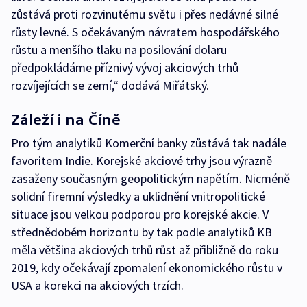
zůstává proti rozvinutému světu i přes nedávné silné
růsty levné. S očekávaným návratem hospodářského
růstu a menšího tlaku na posilování dolaru
předpokládáme příznivý vývoj akciových trhů
rozvíjejících se zemí,“ dodává Miřátský.
Záleží i na Číně
Pro tým analytiků Komerční banky zůstává tak nadále
favoritem Indie. Korejské akciové trhy jsou výrazně
zasaženy současným geopolitickým napětím. Nicméně
solidní firemní výsledky a uklidnění vnitropolitické
situace jsou velkou podporou pro korejské akcie. V
střednědobém horizontu by tak podle analytiků KB
měla většina akciových trhů růst až přibližně do roku
2019, kdy očekávají zpomalení ekonomického růstu v
USA a korekci na akciových trzích.