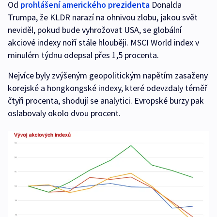
Od
prohlášení amerického prezidenta
Donalda
Trumpa, že KLDR narazí na ohnivou zlobu, jakou svět
neviděl, pokud bude vyhrožovat USA, se globální
akciové indexy noří stále hlouběji. MSCI World index v
minulém týdnu odepsal přes 1,5 procenta.
Nejvíce byly zvýšeným geopolitickým napětím zasaženy
korejské a hongkongské indexy, které odevzdaly téměř
čtyři procenta, shodují se analytici. Evropské burzy pak
oslabovaly okolo dvou procent.