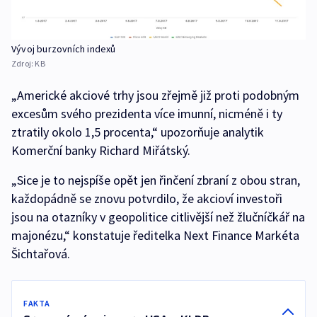
Vývoj burzovních indexů
Zdroj:
KB
„Americké akciové trhy jsou zřejmě již proti podobným
excesům svého prezidenta více imunní, nicméně i ty
ztratily okolo 1,5 procenta,“ upozorňuje analytik
Komerční banky Richard Miřátský.
„Sice je to nejspíše opět jen řinčení zbraní z obou stran,
každopádně se znovu potvrdilo, že akcioví investoři
jsou na otazníky v geopolitice citlivější než žlučníčkář na
majonézu,“ konstatuje ředitelka Next Finance Markéta
Šichtařová.
FAKTA