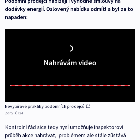
Podomní prodejci nabízejí i výhodné smlouvy na
dodávky energií. Oslovený nabídku odmítl a byl za to
napaden:
Nahrávám video
Nevybíravé praktiky podomních prodejců
Zdroj:
ČT24
Kontrolní řád sice tedy nyní umožňuje inspektorovi
průběh akce nahrávat, problémem ale stále zůstává