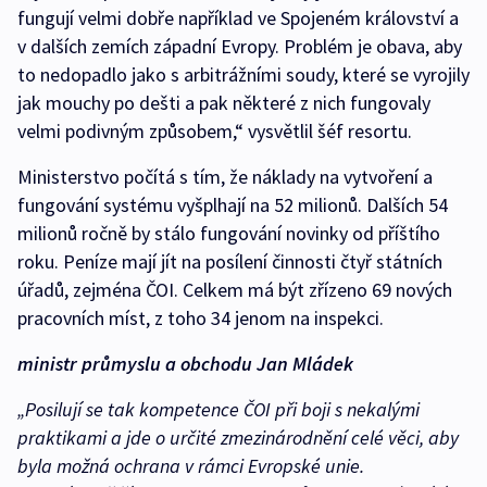
fungují velmi dobře například ve Spojeném království a
v dalších zemích západní Evropy. Problém je obava, aby
to nedopadlo jako s arbitrážními soudy, které se vyrojily
jak mouchy po dešti a pak některé z nich fungovaly
velmi podivným způsobem,“ vysvětlil šéf resortu.
Ministerstvo počítá s tím, že náklady na vytvoření a
fungování systému vyšplhají na 52 milionů. Dalších 54
milionů ročně by stálo fungování novinky od příštího
roku. Peníze mají jít na posílení činnosti čtyř státních
úřadů, zejména ČOI. Celkem má být zřízeno 69 nových
pracovních míst, z toho 34 jenom na inspekci.
ministr průmyslu a obchodu Jan Mládek
„Posilují se tak kompetence ČOI při boji s nekalými
praktikami a jde o určité zmezinárodnění celé věci, aby
byla možná ochrana v rámci Evropské unie.