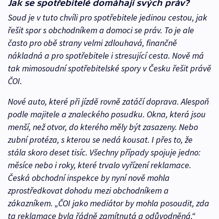
Jak se spotřebitelé domáhají svých práv?
Soud je v tuto chvíli pro spotřebitele jedinou cestou, jak
řešit spor s obchodníkem a domoci se práv. To je ale
často pro obě strany velmi zdlouhavá, finančně
nákladná a pro spotřebitele i stresující cesta. Nově má
tak mimosoudní spotřebitelské spory v Česku řešit právě
ČOI.
Nové auto, které při jízdě rovně zatáčí doprava. Alespoň
podle majitele a znaleckého posudku. Okna, která jsou
menší, než otvor, do kterého měly být zasazeny. Nebo
zubní protéza, s kterou se nedá kousat. I přes to, že
stála skoro deset tisíc. Všechny případy spojuje jedno:
měsíce nebo i roky, které trvalo vyřízení reklamace.
Česká obchodní inspekce by nyní nově mohla
zprostředkovat dohodu mezi obchodníkem a
zákazníkem. „ČOI jako mediátor by mohla posoudit, zda
ta reklamace byla řádně zamítnutá a odůvodněná,“