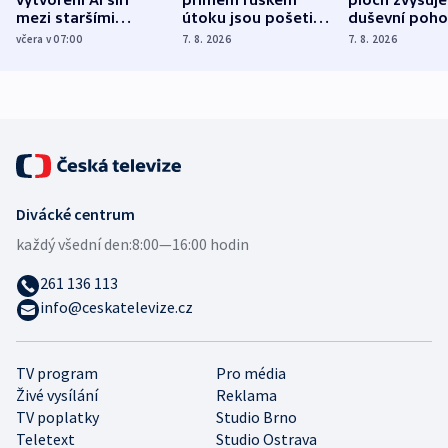
mezi staršími
útoku jsou pošetilé,
duševní poho
Poláky nebezpečné
míní estonský
ukázala
včera v 07:00
7. 8. 2026
7. 8. 2026
zdravotní rady
bezpečnostní
mezinárodní 
expert
Divácké centrum
každý všední den:
8:00—16:00 hodin
261 136 113
info@ceskatelevize.cz
TV program
Pro média
Živé vysílání
Reklama
TV poplatky
Studio Brno
Teletext
Studio Ostrava