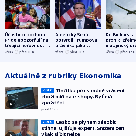
Účastníci pochodu
Americký Senát
Do Bulharska
Pride upozorňují na
potvrdil Trumpova
pronikl zřejm
trvající nerovnosti i
právníka jako
ukrajinský dr
společenskou
ministra
explodoval k
včera
před 10
h
včera
před 11
h
včera
před 12
h
atmosféru
spravedlnosti
od plynovod
Aktuálně z rubriky
Ekonomika
Tlačítko pro snadné vrácení
VIDEO
zboží míří na e-shopy. Byť má
zpoždění
před 17
m
Česko se plynem zásobit
VIDEO
stihne, ujišťuje expert. Snížení cen
však slíbit nelze