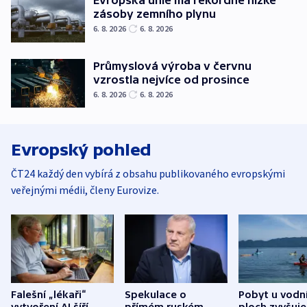
Evropská unie má rekordně nízké
zásoby zemního plynu
6. 8. 2026
6. 8. 2026
Průmyslová výroba v červnu
vzrostla nejvíce od prosince
6. 8. 2026
6. 8. 2026
Evropský pohled
ČT24 každý den vybírá z obsahu publikovaného evropskými
veřejnými médii, členy Eurovize.
Falešní „lékaři“
Spekulace o
Pobyt u vodn
vytvoření AI šíří
přímém ruském
ploch zvyšuje