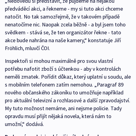
„Nedovedu si představit, že půjdeme na nějakou
předváděcí akci, a řekneme - my si tuto akci chceme
natočit. No tak samozřejmě, že v takovém případě
nenatočíme nic. Naopak zcela běžně - a byl jsem toho
svědkem - stává se, že ten organizátor řekne - tato
akce bude nahrána na naše kamery,“ konstatuje Jiří
Fröhlich, mluvčí ČOI.
Inspektoři si mohou maximálně pro svou vlastní
potřebu nafotit zboží s účtenkou - aby v kontrolách
neměli zmatek. Pořídit důkaz, který uplatní u soudu, ale
s mobilním telefonem zatím nemohou. „Paragraf 89
nového občanského zákoníku to umožňuje například
pro aktuální televizní a rozhlasové a další zpravodajství.
My tuto možnost nemáme, ani nejsme policie. Tady
opravdu musí přijít nějaká novela, která nám to
umožní,“ dodává.