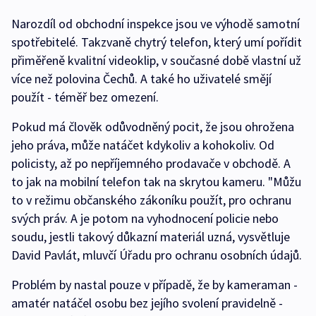
Narozdíl od obchodní inspekce jsou ve výhodě samotní
spotřebitelé. Takzvaně chytrý telefon, který umí pořídit
přiměřeně kvalitní videoklip, v současné době vlastní už
více než polovina Čechů. A také ho uživatelé smějí
použít - téměř bez omezení.
Pokud má člověk odůvodněný pocit, že jsou ohrožena
jeho práva, může natáčet kdykoliv a kohokoliv. Od
policisty, až po nepříjemného prodavače v obchodě. A
to jak na mobilní telefon tak na skrytou kameru. "Můžu
to v režimu občanského zákoníku použít, pro ochranu
svých práv. A je potom na vyhodnocení policie nebo
soudu, jestli takový důkazní materiál uzná, vysvětluje
David Pavlát, mluvčí Úřadu pro ochranu osobních údajů.
Problém by nastal pouze v případě, že by kameraman -
amatér natáčel osobu bez jejího svolení pravidelně -