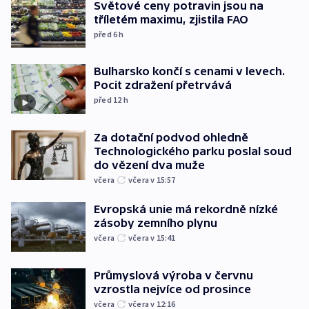
Světové ceny potravin jsou na
tříletém maximu, zjistila FAO
před 6
h
Bulharsko končí s cenami v levech.
Pocit zdražení přetrvává
před 12
h
Za dotační podvod ohledně
Technologického parku poslal soud
do vězení dva muže
včera
včera v 15:57
Evropská unie má rekordně nízké
zásoby zemního plynu
včera
včera v 15:41
Průmyslová výroba v červnu
vzrostla nejvíce od prosince
včera
včera v 12:16