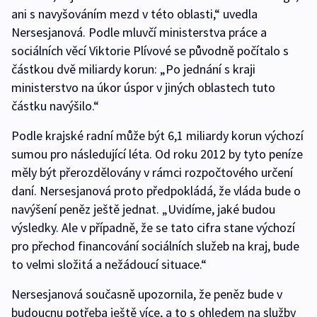
ani s navyšováním mezd v této oblasti,“ uvedla
Nersesjanová. Podle mluvčí ministerstva práce a
sociálních věcí Viktorie Plívové se původně počítalo s
částkou dvě miliardy korun: „Po jednání s kraji
ministerstvo na úkor úspor v jiných oblastech tuto
částku navýšilo.“
Podle krajské radní může být 6,1 miliardy korun výchozí
sumou pro následující léta. Od roku 2012 by tyto peníze
měly být přerozdělovány v rámci rozpočtového určení
daní. Nersesjanová proto předpokládá, že vláda bude o
navýšení peněz ještě jednat. „Uvidíme, jaké budou
výsledky. Ale v případně, že se tato cifra stane výchozí
pro přechod financování sociálních služeb na kraj, bude
to velmi složitá a nežádoucí situace.“
Nersesjanová současně upozornila, že peněz bude v
budoucnu potřeba ještě více, a to s ohledem na služby