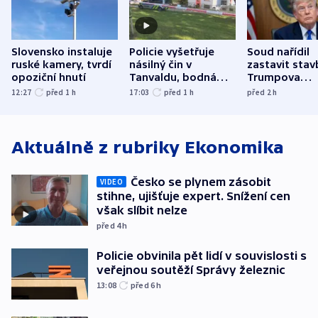
Slovensko instaluje
Policie vyšetřuje
Soud nařídil
ruské kamery, tvrdí
násilný čin v
zastavit stav
opoziční hnutí
Tanvaldu, bodná
Trumpova
zranění při něm
tanečního sá
12:27
před 1
h
17:03
před 1
h
před 2
h
utrpěli tři lidé
Aktuálně z rubriky
Ekonomika
Česko se plynem zásobit
VIDEO
stihne, ujišťuje expert. Snížení cen
však slíbit nelze
před 4
h
Policie obvinila pět lidí v souvislosti s
veřejnou soutěží Správy železnic
13:08
před 6
h