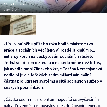
Žádost o dávku
Zdroj:
ČT24
Zlín - V průběhu příštího roku hodlá ministerstvo
práce a sociálních věcí (MPSV) rozdělit krajům 6,1
miliardy korun na poskytování sociálních služeb.
Jedná se přitom o zhruba o miliardu méně než letos,
jak uvedla radní Zlínského kraje Taťána Nersesjanová.
Podle ní je ale loňských sedm miliard minimální
částka pro udržení systému a sítě sociálních služeb v
českých podmínkách.
„Částka sedm miliard přitom nepočítá se zvyšováním
nákladů, zejména v souvislosti se zdražováním energií,