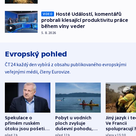
Hosté Událostí, komentářů
VIDEO
probrali klesající produktivitu práce
během vlny veder
5. 8. 2026
Evropský pohled
ČT24 každý den vybírá z obsahu publikovaného evropskými
veřejnými médii, členy Eurovize.
Spekulace o
Pobyt u vodních
Jiný jazyk i t
přímém ruském
ploch zvyšuje
Ve Francii
útoku jsou pošetilé,
duševní pohodu,
spolupracují h
míní estonský
ukázala
různých zemí
před 2
h
před 12
h
včera v 15:30