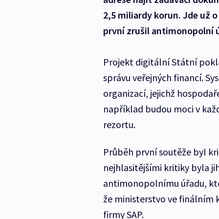
2,5 miliardy korun. Jde už 
první zrušil antimonopolní 
Projekt digitální Státní pok
správu veřejných financí. Sy
organizací, jejichž hospodař
například budou moci v každ
rezortu.
Průběh první soutěže byl kr
nejhlasitějšími kritiky byla 
antimonopolnímu úřadu, kte
že ministerstvo ve finální
firmy SAP.