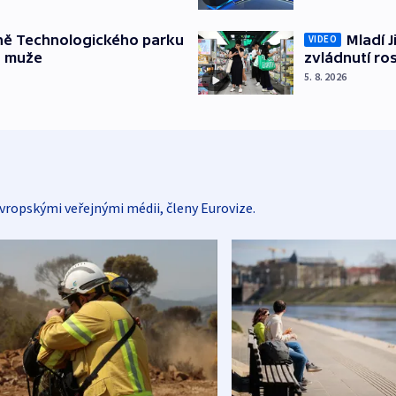
ně Technologického parku
Mladí J
VIDEO
a muže
zvládnutí ro
5. 8. 2026
vropskými veřejnými médii, členy Eurovize.