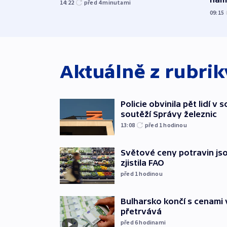
14:22
před 4
minutami
09:15
Aktuálně z rubri
Policie obvinila pět lidí v 
soutěží Správy železnic
13:08
před 1
hodinou
Světové ceny potravin jso
zjistila FAO
před 1
hodinou
Bulharsko končí s cenami 
přetrvává
před 6
hodinami