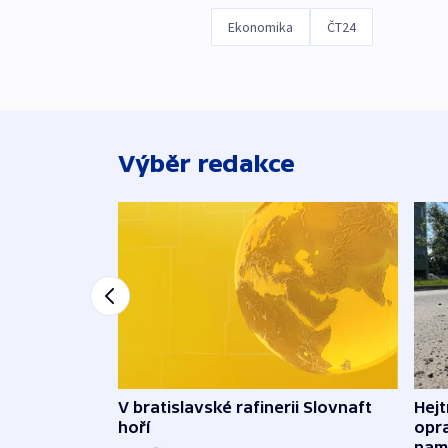
Ekonomika
ČT24
Výběr redakce
V bratislavské rafinerii Slovnaft
Hejt
hoří
opra
namí