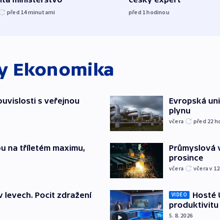
před 14
minutami
před 1
hodinou
ky
Ekonomika
souvislosti s veřejnou
Evropská un
plynu
včera
před 22
h
u na tříletém maximu,
Průmyslová v
prosince
včera
včera v 12
v levech. Pocit zdražení
Hosté U
VIDEO
produktivitu
5. 8. 2026