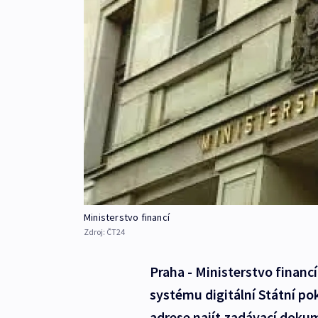
Ministerstvo financí
Zdroj:
ČT24
Praha - Ministerstvo financ
systému digitální Státní po
adrese najít zadávací dokum