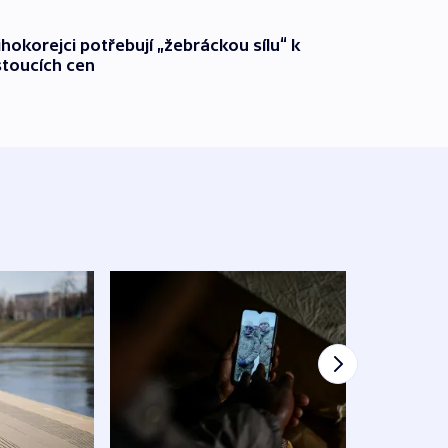
ihokorejci potřebují „žebráckou sílu“ k
stoucích cen