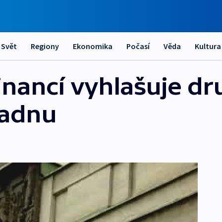
Svět
Regiony
Ekonomika
Počasí
Věda
Kultura
financí vyhlašuje d
ladnu