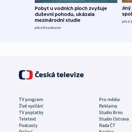
Jiný
Pobyt u vodních ploch zvyšuje
spol
duševní pohodu, ukázala
mezinárodní studie
před 
před 6
hodinami
TV program
Pro média
Živé vysílání
Reklama
TV poplatky
Studio Brno
Teletext
Studio Ostrava
Podcasty
Rada ČT
Počasí
Kariéra