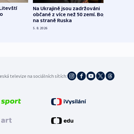
Litevští
Na Ukrajině jsou zadržováni
Španě
 o
občané z více než 50 zemí. Bojovali
dosta
na straně Ruska
4. 8. 20
5. 8. 2026
eská televize na sociálních sítích: