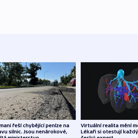
mani řeší chybějící peníze na
Virtuální realita mění m
vu silnic. Jsou nenárokové,
Lékaři si otestují každý
tá ministerstvo
český expert