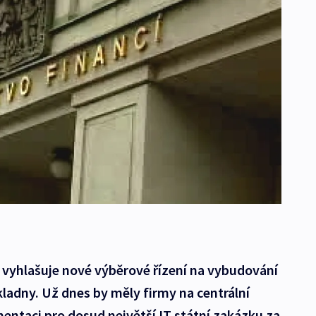
í vyhlašuje nové výběrové řízení na vybudování
kladny. Už dnes by měly firmy na centrální
entaci pro dosud největší IT státní zakázku za