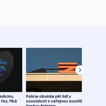
edicínu.
Policie obvinila pět lidí v
Slove
 řez, říká
souvislosti s veřejnou soutěží
tvrdí
Správy železnic