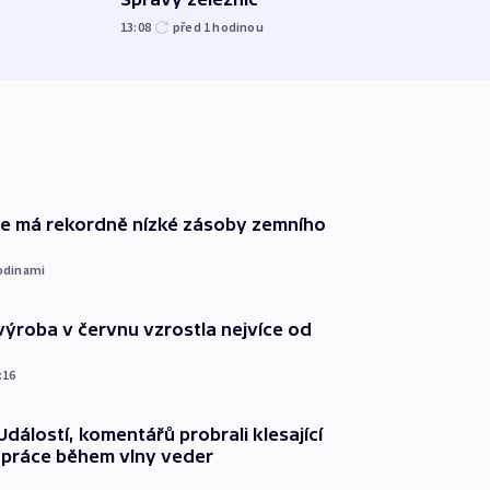
před 2
13:08
před 1
hodinou
ie má rekordně nízké zásoby zemního
odinami
ýroba v červnu vzrostla nejvíce od
:16
dálostí, komentářů probrali klesající
 práce během vlny veder