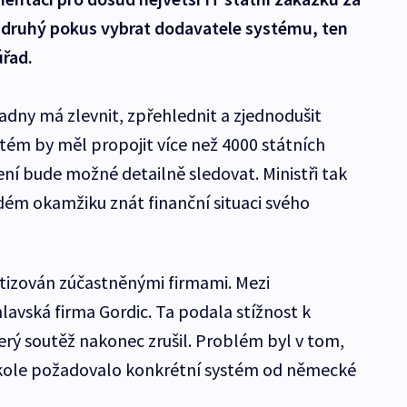
o druhý pokus vybrat dodavatele systému, ten
úřad.
ladny má zlevnit, zpřehlednit a zjednodušit
stém by měl propojit více než 4000 státních
ení bude možné detailně sledovat. Ministři tak
ém okamžiku znát finanční situaci svého
itizován zúčastněnými firmami. Mezi
jihlavská firma Gordic. Ta podala stížnost k
rý soutěž nakonec zrušil. Problém byl v tom,
m kole požadovalo konkrétní systém od německé