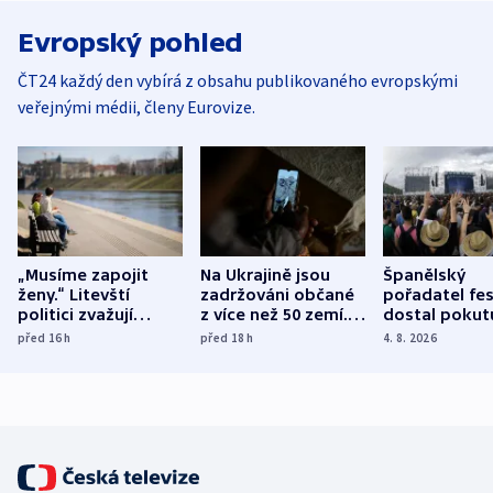
Evropský pohled
ČT24 každý den vybírá z obsahu publikovaného evropskými
veřejnými médii, členy Eurovize.
„Musíme zapojit
Na Ukrajině jsou
Španělský
ženy.“ Litevští
zadržováni občané
pořadatel fes
politici zvažují
z více než 50 zemí.
dostal pokut
dohodu o
Bojovali na straně
nekalé prakti
před 16
h
před 18
h
4. 8. 2026
demografii
Ruska