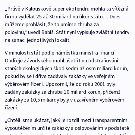
„Právě v Kalouskově super ekotendru mohla ta vítězná
firma vydělat 25 až 30 miliard na úkor státu… Dnes
můžeme prohlásit, že to umíme zhruba za
polovinu,“ uvedl Babiš. Stát nyní vypisuje zvláštní tendry
na sanaci jednotlivých lokalit.
V minulosti stát podle náměstka ministra financí
Ondřeje Závodského mohl ušetřit na odstraňování
starých ekologických škod sedm až osm miliard korun,
pokud by se i dříve zadávaly zakázky ve veřejném
výběrovém řízení. Upozornil, že od roku 2001 byly
zadány zakázky za zhruba 16 miliard korun, přičemž
zakázky za 10,5 miliardy byly v uzavřeném výběrovém
řízení.
„Chtěli jsme ukázat, jaký je rozdíl mezi transparentním
vysoutěžením určité zakázky a oslovováním v podstatě