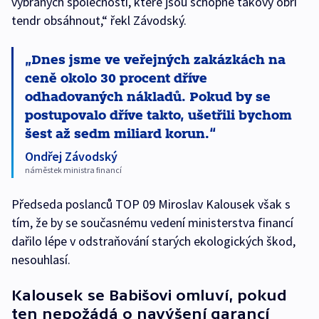
vybraných společností, které jsou schopné takový obří
tendr obsáhnout,“ řekl Závodský.
Dnes jsme ve veřejných zakázkách na
ceně okolo 30 procent dříve
odhadovaných nákladů. Pokud by se
postupovalo dříve takto, ušetřili bychom
šest až sedm miliard korun.
Ondřej Závodský
náměstek ministra financí
Předseda poslanců TOP 09 Miroslav Kalousek však s
tím, že by se současnému vedení ministerstva financí
dařilo lépe v odstraňování starých ekologických škod,
nesouhlasí.
Kalousek se Babišovi omluví, pokud
ten nepožádá o navýšení garancí