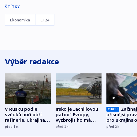
ŠTÍTKY
Ekonomika
ČT24
Výběr redakce
V Rusku podle
Irsko je „achillovou
Začínaj
VIDEO
svědků hoří obří
patou“ Evropy,
přísnější prav
rafinerie. Ukrajina
vyzbrojit ho má
pro ukrajinsk
hlásí oběti
Francie
uprchlíky
před 1
m
před 1
h
před 2
h