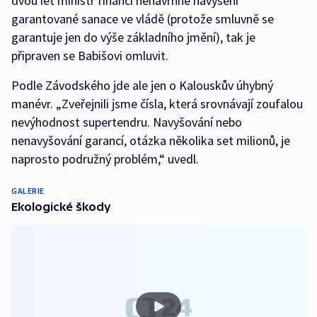
dvou let ministr financí nenavrhne navýšení
garantované sanace ve vládě (protože smluvně se
garantuje jen do výše základního jmění), tak je
připraven se Babišovi omluvit.
Podle Závodského jde ale jen o Kalouskův úhybný
manévr. „Zveřejnili jsme čísla, která srovnávají zoufalou
nevýhodnost supertendru. Navyšování nebo
nenavyšování garancí, otázka několika set milionů, je
naprosto podružný problém,“ uvedl.
GALERIE
Ekologické škody