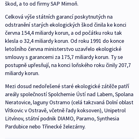
škod, a to od firmy SAP Mimoň.
Celková výše státních garancí poskytnutých na
odstranění starých ekologických škod činila ke konci
června 154,4 miliardy korun, a od počátku roku tak
klesla o 32,4 miliardy korun. Od roku 1991 do konce
letošního června ministerstvo uzavřelo ekologické
smlouvy s garancemi za 175,7 miliardy korun. Ty se
postupně upřesňují, na konci loňského roku činily 207,7
miliardy korun.
Mezi dosud nedořešené staré ekologické zátěže patří
areály společností Spolchemie Ústí nad Labem, Spolana
Neratovice, laguny Ostramo (celá takzvaná Dolní oblast
Vítkovic v Ostravě, včetně řady koksoven), Unipetrol
Litvínov, státní podnik DIAMO, Paramo, Synthesia
Pardubice nebo Třinecké železárny.