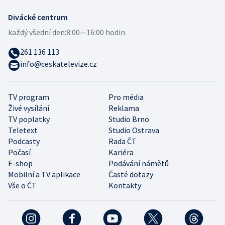
Divácké centrum
každý všední den:
8:00—16:00 hodin
261 136 113
info@ceskatelevize.cz
TV program
Pro média
Živé vysílání
Reklama
TV poplatky
Studio Brno
Teletext
Studio Ostrava
Podcasty
Rada ČT
Počasí
Kariéra
E-shop
Podávání námětů
Mobilní a TV aplikace
Časté dotazy
Vše o ČT
Kontakty