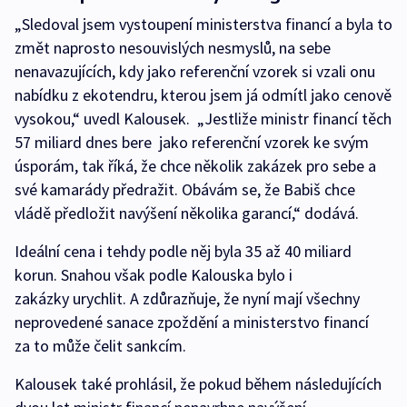
„Sledoval jsem vystoupení ministerstva financí a byla to
změt naprosto nesouvislých nesmyslů, na sebe
nenavazujících, kdy jako referenční vzorek si vzali onu
nabídku z ekotendru, kterou jsem já odmítl jako cenově
vysokou,“ uvedl Kalousek. „Jestliže ministr financí těch
57 miliard dnes bere jako referenční vzorek ke svým
úsporám, tak říká, že chce několik zakázek pro sebe a
své kamarády předražit. Obávám se, že Babiš chce
vládě předložit navýšení několika garancí,“ dodává.
Ideální cena i tehdy podle něj byla 35 až 40 miliard
korun. Snahou však podle Kalouska bylo i
zakázky urychlit. A zdůrazňuje, že nyní mají všechny
neprovedené sanace zpoždění a ministerstvo financí
za to může čelit sankcím.
Kalousek také prohlásil, že pokud během následujících