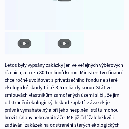
Letos byly vypsány zakázky jen ve veřejných výběrových
řízeních, a to za 800 milionů korun. Ministerstvo financí
chce ročně uvolňovat z privatizačního fondu na staré
ekologické škody tři až 3,5 miliardy korun. Stát ve
smlouvách vlastníkům zamořených území slíbil, že jim
odstranění ekologických škod zaplatí. Závazek je
právně vymahatelný a při jeho nesplnění státu mohou
hrozit žaloby nebo arbitráže. MF již čelí žalobě kvůli
zadávání zakázek na odstranění starých ekologických