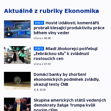
Aktuálně z rubriky
Ekonomika
Hosté Událostí, komentářů
VIDEO
probrali klesající produktivitu práce
během vlny veder
včera v 08:48
Mladí Jihokorejci potřebují
VIDEO
„žebráckou sílu“ k zvládnutí
rostoucích cen
včera v 07:30
Domácí banky by zhoršení
ekonomických podmínek zvládly,
ukazují testy ČNB
4. 8. 2026
Skupina amerických států vedených
demokraty žaluje Trumpa kvůli
novým clům