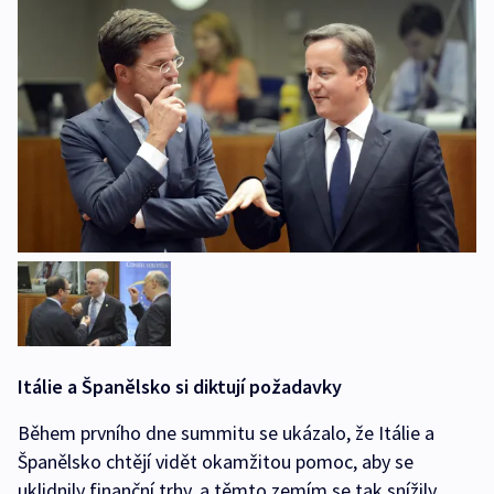
Itálie a Španělsko si diktují požadavky
Během prvního dne summitu se ukázalo, že Itálie a
Španělsko chtějí vidět okamžitou pomoc, aby se
uklidnily finanční trhy, a těmto zemím se tak snížily