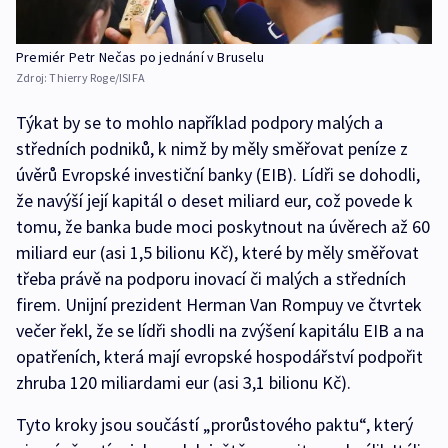
Premiér Petr Nečas po jednání v Bruselu
Zdroj:
Thierry Roge/ISIFA
Týkat by se to mohlo například podpory malých a
středních podniků, k nimž by měly směřovat peníze z
úvěrů Evropské investiční banky (EIB). Lídři se dohodli,
že navýší její kapitál o deset miliard eur, což povede k
tomu, že banka bude moci poskytnout na úvěrech až 60
miliard eur (asi 1,5 bilionu Kč), které by měly směřovat
třeba právě na podporu inovací či malých a středních
firem. Unijní prezident Herman Van Rompuy ve čtvrtek
večer řekl, že se lídři shodli na zvýšení kapitálu EIB a na
opatřeních, která mají evropské hospodářství podpořit
zhruba 120 miliardami eur (asi 3,1 bilionu Kč).
Tyto kroky jsou součástí „prorůstového paktu“, který