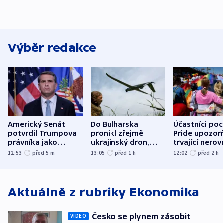
Výběr redakce
Americký Senát
Do Bulharska
Účastníci po
potvrdil Trumpova
pronikl zřejmě
Pride upozorň
právníka jako
ukrajinský dron,
trvající nerov
ministra
explodoval kilometr
společensko
12:53
před 5
m
13:05
před 1
h
12:02
před 2
h
spravedlnosti
od plynovodu
atmosféru
Aktuálně z rubriky
Ekonomika
Česko se plynem zásobit
VIDEO