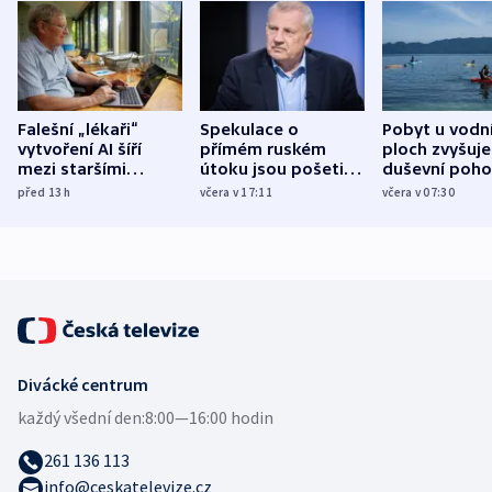
Falešní „lékaři“
Spekulace o
Pobyt u vodn
vytvoření AI šíří
přímém ruském
ploch zvyšuje
mezi staršími
útoku jsou pošetilé,
duševní poho
Poláky nebezpečné
míní estonský
ukázala
před 13
h
včera v 17:11
včera v 07:30
zdravotní rady
bezpečnostní
mezinárodní 
expert
Divácké centrum
každý všední den:
8:00—16:00 hodin
261 136 113
info@ceskatelevize.cz