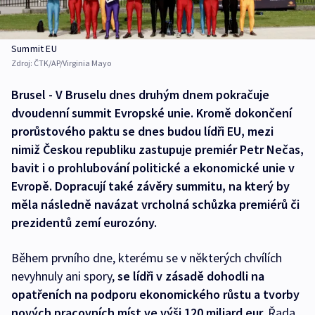
Summit EU
Zdroj:
ČTK/AP/Virginia Mayo
Brusel - V Bruselu dnes druhým dnem pokračuje
dvoudenní summit Evropské unie. Kromě dokončení
prorůstového paktu se dnes budou lídři EU, mezi
nimiž Českou republiku zastupuje premiér Petr Nečas,
bavit i o prohlubování politické a ekonomické unie v
Evropě. Dopracují také závěry summitu, na který by
měla následně navázat vrcholná schůzka premiérů či
prezidentů zemí eurozóny.
Během prvního dne, kterému se v některých chvílích
nevyhnuly ani spory,
se lídři v zásadě dohodli na
opatřeních na podporu ekonomického růstu a tvorby
nových pracovních míst ve výši 120 miliard eur.
Řada