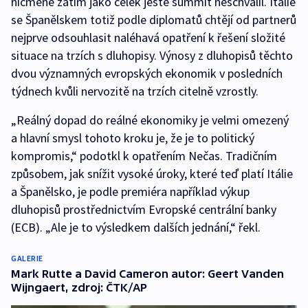
nicméně zatím jako celek ještě summit neschválil. Itálie
se Španělskem totiž podle diplomatů chtějí od partnerů
nejprve odsouhlasit naléhavá opatření k řešení složité
situace na trzích s dluhopisy. Výnosy z dluhopisů těchto
dvou významných evropských ekonomik v posledních
týdnech kvůli nervozitě na trzích citelně vzrostly.
„Reálný dopad do reálné ekonomiky je velmi omezený
a hlavní smysl tohoto kroku je, že je to politický
kompromis,“ podotkl k opatřením Nečas. Tradičním
způsobem, jak snížit vysoké úroky, které teď platí Itálie
a Španělsko, je podle premiéra například výkup
dluhopisů prostřednictvím Evropské centrální banky
(ECB). „Ale je to výsledkem dalších jednání,“ řekl.
GALERIE
Mark Rutte a David Cameron autor: Geert Vanden
Wijngaert, zdroj: ČTK/AP