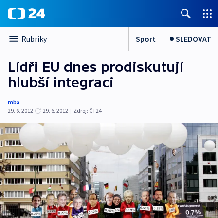
Sport
SLEDOVAT
Rubriky
Lídři EU dnes prodiskutují
hlubší integraci
mba
29. 6. 2012
29. 6. 2012
|
Zdroj:
ČT24