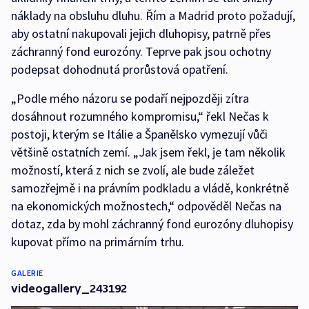
náklady na obsluhu dluhu. Řím a Madrid proto požadují,
aby ostatní nakupovali jejich dluhopisy, patrně přes
záchranný fond eurozóny. Teprve pak jsou ochotny
podepsat dohodnutá prorůstová opatření.
„Podle mého názoru se podaří nejpozději zítra
dosáhnout rozumného kompromisu,“ řekl Nečas k
postoji, kterým se Itálie a Španělsko vymezují vůči
většině ostatních zemí. „Jak jsem řekl, je tam několik
možností, která z nich se zvolí, ale bude záležet
samozřejmě i na právním podkladu a vládě, konkrétně
na ekonomických možnostech,“ odpověděl Nečas na
dotaz, zda by mohl záchranný fond eurozóny dluhopisy
kupovat přímo na primárním trhu.
GALERIE
videogallery_243192