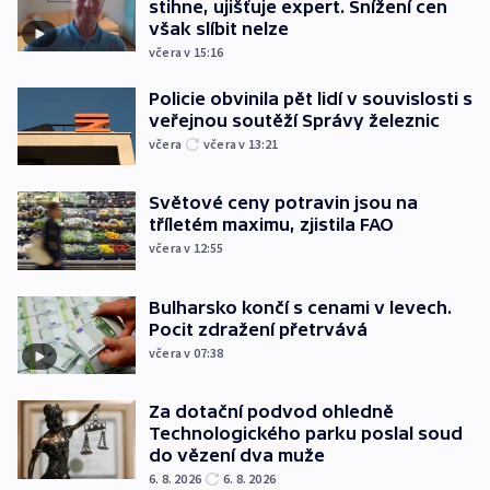
stihne, ujišťuje expert. Snížení cen
však slíbit nelze
včera v 15:16
Policie obvinila pět lidí v souvislosti s
veřejnou soutěží Správy železnic
včera
včera v 13:21
Světové ceny potravin jsou na
tříletém maximu, zjistila FAO
včera v 12:55
Bulharsko končí s cenami v levech.
Pocit zdražení přetrvává
včera v 07:38
Za dotační podvod ohledně
Technologického parku poslal soud
do vězení dva muže
6. 8. 2026
6. 8. 2026