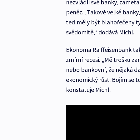
nezvládli své banky, zametat
peněz. „Takové velké banky,
teď měly být blahořečeny ty
svědomitě,“ dodává Michl.
Ekonoma Raiffeisenbank také 
zmírní recesi. „Mě trošku zar
nebo bankovní, že nějaká da
ekonomický růst. Bojím se t
konstatuje Michl.