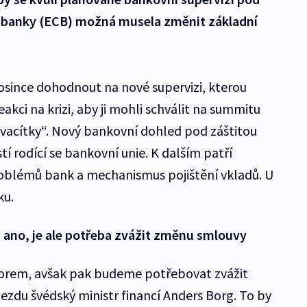
í banky (ECB) možná musela změnit základní
rosince dohodnout na nové supervizi, kterou
akci na krizi, aby ji mohli schválit na summitu
vacítky“. Nový bankovní dohled pod záštitou
tí rodící se bankovní unie. K dalším patří
roblémů bank a mechanismus pojištění vkladů. U
ku.
ano, je ale potřeba zvážit změnu smlouvy
orem, avšak pak budeme potřebovat zvážit
jezdu švédský ministr financí Anders Borg. To by