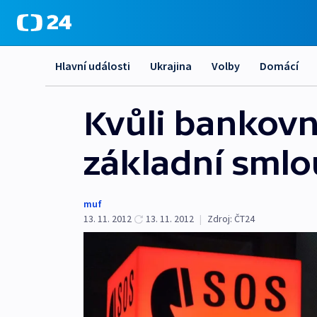
Hlavní události
Ukrajina
Volby
Domácí
Kvůli bankovn
základní sml
muf
13. 11. 2012
13. 11. 2012
|
Zdroj:
ČT24