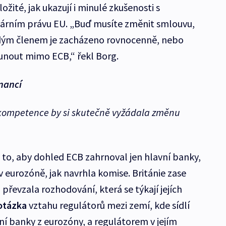
žité, jak ukazují i minulé zkušenosti s
rním právu EU. „Buď musíte změnit smlouvu,
ždým členem je zacházeno rovnocenně, nebo
esunout mimo ECB,“ řekl Borg.
inancí
kompetence by si skutečně vyžádala změnu
to, aby dohled ECB zahrnoval jen hlavní banky,
 v eurozóně, jak navrhla komise. Británie zase
převzala rozhodování, která se týkají jejích
 otázka
vztahu regulátorů mezi zemí, kde sídlí
ní banky z eurozóny, a regulátorem v jejím