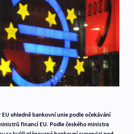
y EU ohledně bankovní unie podle očekávání
ministrů financí EU. Podle českého ministra
by se kvůli plánované bankovní supervizi pod