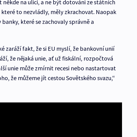
 někde na ulici, a ne být dotováni ze státních
 které to nezvládly, měly zkrachovat. Naopak
 banky, které se zachovaly správně a
zaráží fakt, že si EU myslí, že bankovní unií
áží, že nějaká unie, ať už fiskální, rozpočtová
lší unie může zmírnit recesi nebo nastartovat
oho, že můžeme jít cestou Sovětského svazu,“