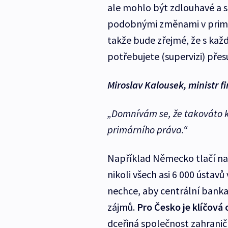
ale mohlo být zdlouhavé a slo
podobnými změnami v primá
takže bude zřejmé, že s ka
potřebujete (supervizi) př
Miroslav Kalousek, ministr f
„Domnívám se, že takováto 
primárního práva.“
Například Německo tlačí na 
nikoli všech asi 6 000 ústavů
nechce, aby centrální banka 
zájmů.
Pro Česko je klíčová
dceřiná společnost zahranič