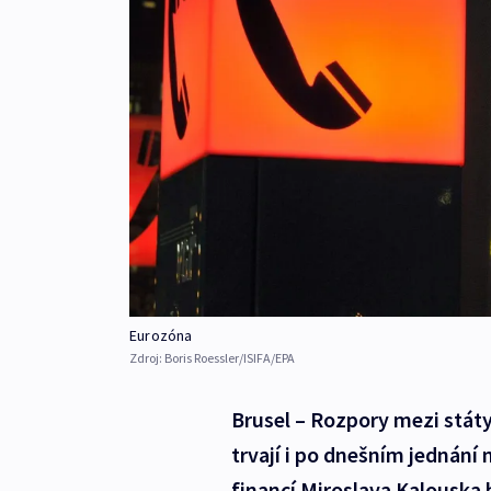
Eurozóna
Zdroj:
Boris Roessler/ISIFA/EPA
Brusel – Rozpory mezi stát
trvají i po dnešním jednání 
financí Miroslava Kalouska 