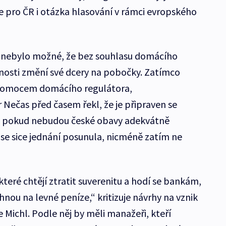
e pro ČR i otázka hlasování v rámci evropského
by nebylo možné, že bez souhlasu domácího
nosti změní své dcery na pobočky. Zatímco
avomocem domácího regulátora,
 Nečas před časem řekl, že je připraven se
ii, pokud nebudou české obavy adekvátně
se sice jednání posunula, nicméně zatím ne
které chtějí ztratit suverenitu a hodí se bankám,
sáhnou na levné peníze,“ kritizuje návrhy na vznik
Michl. Podle něj by měli manažeři, kteří