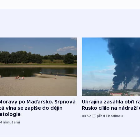
Moravy po Maďarsko. Srpnová
Ukrajina zasáhla obří ra
á vlna se zapíše do dějin
Rusko cílilo na nádraží
atologie
08:52
před 1
hodinou
54
minutami