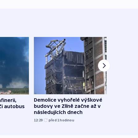
Demolice vyhořelé výškové
finerii,
Za d
budovy ve Zlíně začne až v
 či autobus
Tech
následujících dnech
soud
12:29
před 1
hodinou
15:19