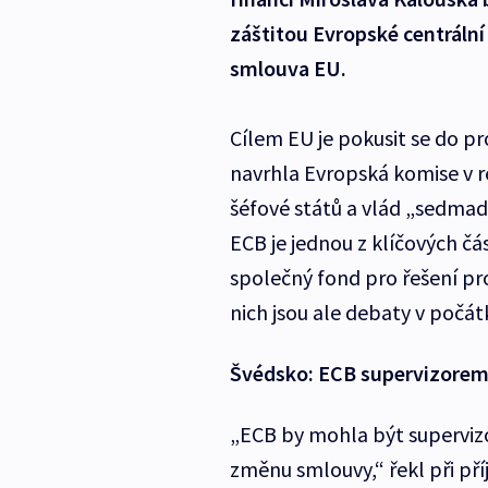
záštitou Evropské centráln
smlouva EU.
Cílem EU je pokusit se do p
navrhla Evropská komise v re
šéfové států a vlád „sedmad
ECB je jednou z klíčových čás
společný fond pro řešení p
nich jsou ale debaty v počát
Švédsko: ECB supervizorem 
„ECB by mohla být superviz
změnu smlouvy,“ řekl při pří