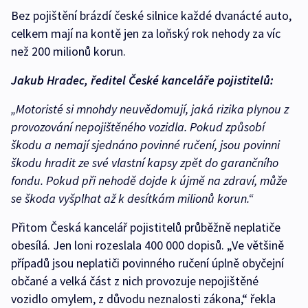
Bez pojištění brázdí české silnice každé dvanácté auto,
celkem mají na kontě jen za loňský rok nehody za víc
než 200 milionů korun.
Jakub Hradec, ředitel České kanceláře pojistitelů:
„Motoristé si mnohdy neuvědomují, jaká rizika plynou z
provozování nepojištěného vozidla. Pokud způsobí
škodu a nemají sjednáno povinné ručení, jsou povinni
škodu hradit ze své vlastní kapsy zpět do garančního
fondu. Pokud při nehodě dojde k újmě na zdraví, může
se škoda vyšplhat až k desítkám milionů korun.“
Přitom Česká kancelář pojistitelů průběžně neplatiče
obesílá. Jen loni rozeslala 400 000 dopisů. „Ve většině
případů jsou neplatiči povinného ručení úplně obyčejní
občané a velká část z nich provozuje nepojištěné
vozidlo omylem, z důvodu neznalosti zákona,“ řekla