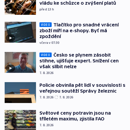
vládu ke schůzce o zvýšení platů
před 13
h
Tlačítko pro snadné vrácení
VIDEO
zboží míří na e-shopy. Byť má
zpoždění
včera v 07:30
Česko se plynem zásobit
VIDEO
stihne, ujišťuje expert. Snížení cen
však slíbit nelze
7. 8. 2026
Policie obvinila pět lidí v souvislosti s
veřejnou soutěží Správy železnic
7. 8. 2026
7. 8. 2026
Světové ceny potravin jsou na
tříletém maximu, zjistila FAO
7. 8. 2026