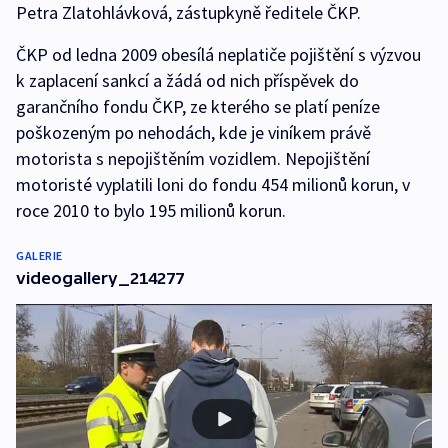
Petra Zlatohlávková, zástupkyně ředitele ČKP.
ČKP od ledna 2009 obesílá neplatiče pojištění s výzvou
k zaplacení sankcí a žádá od nich příspěvek do
garančního fondu ČKP, ze kterého se platí peníze
poškozeným po nehodách, kde je viníkem právě
motorista s nepojištěním vozidlem. Nepojištění
motoristé vyplatili loni do fondu 454 milionů korun, v
roce 2010 to bylo 195 milionů korun.
GALERIE
videogallery_214277