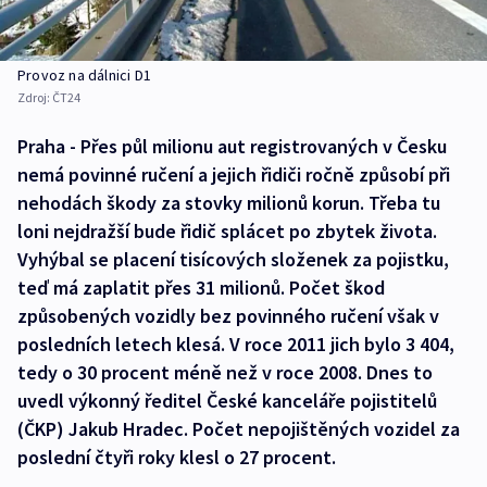
Provoz na dálnici D1
Zdroj:
ČT24
Praha - Přes půl milionu aut registrovaných v Česku
nemá povinné ručení a jejich řidiči ročně způsobí při
nehodách škody za stovky milionů korun. Třeba tu
loni nejdražší bude řidič splácet po zbytek života.
Vyhýbal se placení tisícových složenek za pojistku,
teď má zaplatit přes 31 milionů. Počet škod
způsobených vozidly bez povinného ručení však v
posledních letech klesá. V roce 2011 jich bylo 3 404,
tedy o 30 procent méně než v roce 2008. Dnes to
uvedl výkonný ředitel České kanceláře pojistitelů
(ČKP) Jakub Hradec. Počet nepojištěných vozidel za
poslední čtyři roky klesl o 27 procent.