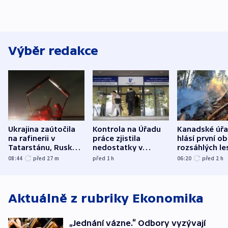
Výběr redakce
Ukrajina zaútočila
Kontrola na Úřadu
Kanadské úř
na rafinerii v
práce zjistila
hlásí první o
Tatarstánu, Rusko
nedostatky v
rozsáhlých le
udeřilo na Sumy a
účetnictví za 5,6
požárů
08:44
před 27
m
před 1
h
06:20
před 2
h
Oděsu
miliardy
Aktuálně z rubriky
Ekonomika
„Jednání vázne.“ Odbory vyzývají