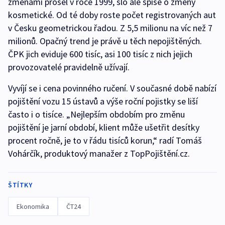
změnami prošel v roce 1999, šlo ale spíše o změny
kosmetické. Od té doby roste počet registrovaných aut
v Česku geometrickou řadou. Z 5,5 milionu na víc než 7
milionů. Opačný trend je právě u těch nepojištěných.
ČPK jich eviduje 600 tisíc, asi 100 tisíc z nich jejich
provozovatelé pravidelně užívají.
Vyvíjí se i cena povinného ručení. V současné době nabízí
pojištění vozu 15 ústavů a výše roční pojistky se liší
často i o tisíce. „Nejlepším obdobím pro změnu
pojištění je jarní období, klient může ušetřit desítky
procent ročně, je to v řádu tisíců korun,“ radí Tomáš
Vohárčík, produktový manažer z TopPojištění.cz.
ŠTÍTKY
Ekonomika
ČT24