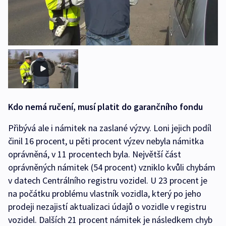
Kdo nemá ručení, musí platit do garančního fondu
Přibývá ale i námitek na zaslané výzvy. Loni jejich podíl
činil 16 procent, u pěti procent výzev nebyla námitka
oprávněná, v 11 procentech byla. Největší část
oprávněných námitek (54 procent) vzniklo kvůli chybám
v datech Centrálního registru vozidel. U 23 procent je
na počátku problému vlastník vozidla, který po jeho
prodeji nezajistí aktualizaci údajů o vozidle v registru
vozidel. Dalších 21 procent námitek je následkem chyb