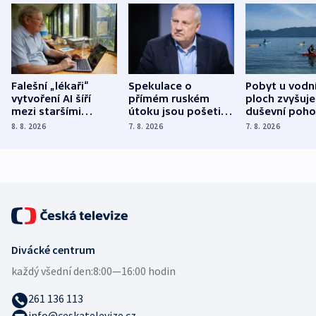
Falešní „lékaři“
Spekulace o
Pobyt u vodn
vytvoření AI šíří
přímém ruském
ploch zvyšuje
mezi staršími
útoku jsou pošetilé,
duševní poho
Poláky nebezpečné
míní estonský
ukázala
8. 8. 2026
7. 8. 2026
7. 8. 2026
zdravotní rady
bezpečnostní
mezinárodní 
expert
Divácké centrum
každý všední den:
8:00—16:00 hodin
261 136 113
info@ceskatelevize.cz