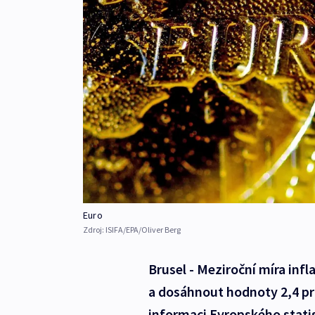
Euro
Zdroj:
ISIFA/EPA/Oliver Berg
Brusel - Meziroční míra inf
a dosáhnout hodnoty 2,4 pr
informaci Evropského statis