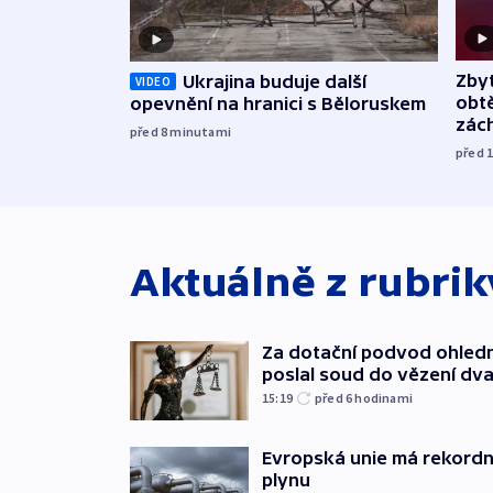
Zbyt
Ukrajina buduje další
VIDEO
obtě
opevnění na hranici s Běloruskem
zác
před 8
minutami
před 
Aktuálně z rubri
Za dotační podvod ohled
poslal soud do vězení dv
15:19
před 6
hodinami
Evropská unie má rekordn
plynu