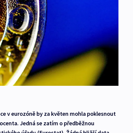
lace v eurozóně by za květen mohla poklesnout
ocenta. Jedná se zatím o předběžnou
tického úřadu (Eurostat). Žádná bližší data