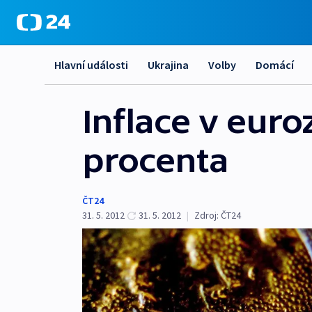
Hlavní události
Ukrajina
Volby
Domácí
Inflace v euro
procenta
ČT24
31. 5. 2012
31. 5. 2012
|
Zdroj:
ČT24