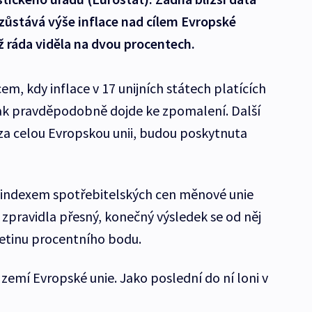
 zůstává výše inflace nad cílem Evropské
tiž ráda viděla na dvou procentech.
m, kdy inflace v 17 unijních státech platících
tak pravděpodobně dojde ke zpomalení. Další
za celou Evropskou unii, budou poskytnuta
í indexem spotřebitelských cen měnové unie
zpravidla přesný, konečný výsledek se od něj
setinu procentního bodu.
zemí Evropské unie. Jako poslední do ní loni v