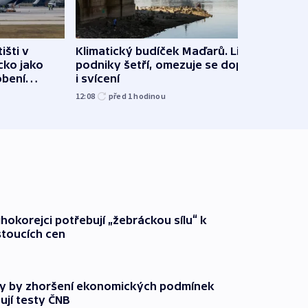
išti v
Klimatický budíček Maďarů. Lidé i
Rusko
cko jako
podniky šetří, omezuje se doprava
ukra
obení
i svícení
Pobal
12:08
před 1
hodinou
před 2
ihokorejci potřebují „žebráckou sílu“ k
stoucích cen
y by zhoršení ekonomických podmínek
ují testy ČNB