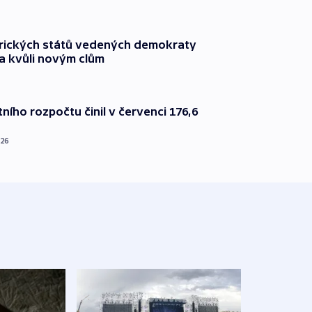
rických států vedených demokraty
a kvůli novým clům
ního rozpočtu činil v červenci 176,6
026