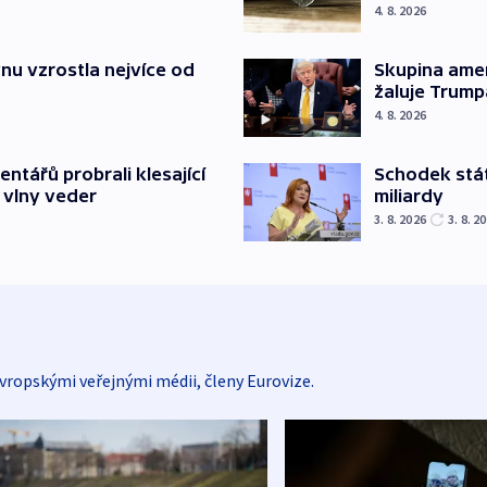
4. 8. 2026
nu vzrostla nejvíce od
Skupina ame
žaluje Trump
4. 8. 2026
Schodek stát
ntářů probrali klesající
miliardy
 vlny veder
3. 8. 2026
3. 8. 2
vropskými veřejnými médii, členy Eurovize.