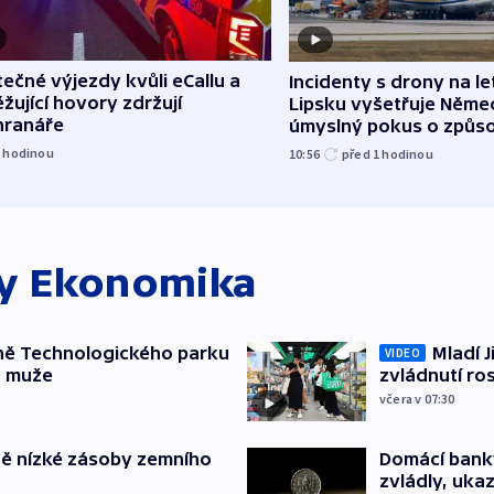
ečné výjezdy kvůli eCallu a
Incidenty s drony na let
žující hovory zdržují
Lipsku vyšetřuje Něme
hranáře
úmyslný pokus o způs
exploze
1
hodinou
10:56
před 1
hodinou
ky
Ekonomika
ně Technologického parku
Mladí J
VIDEO
a muže
zvládnutí ro
včera v 07:30
ě nízké zásoby zemního
Domácí bank
zvládly, ukaz