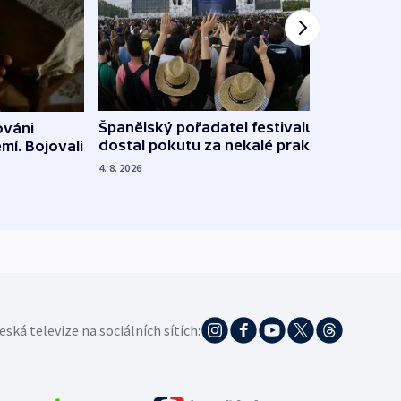
Španělský pořadatel festivalu
ováni
Lesn
dostal pokutu za nekalé praktiky
mí. Bojovali
dopa
zdrav
4. 8. 2026
4. 8. 20
eská televize na sociálních sítích: