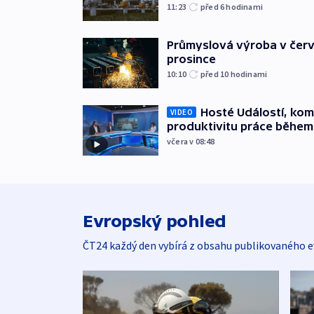
11:23
před 6
hodinami
Průmyslová výroba v červ
prosince
10:10
před 10
hodinami
Hosté Událostí, kome
VIDEO
produktivitu práce během
včera v 08:48
Evropský pohled
ČT24 každý den vybírá z obsahu publikovaného e