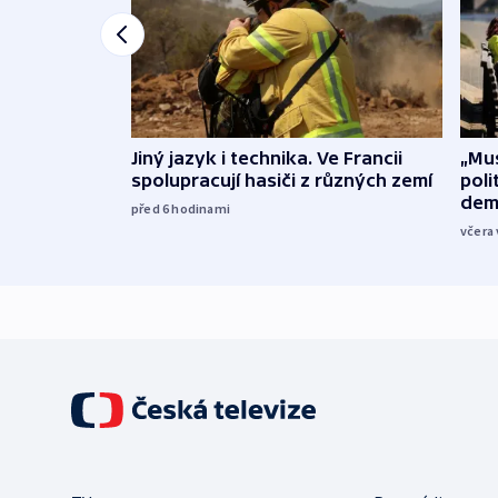
Jiný jazyk i technika. Ve Francii
„Mus
spolupracují hasiči z různých zemí
poli
dem
před 6
hodinami
včera 