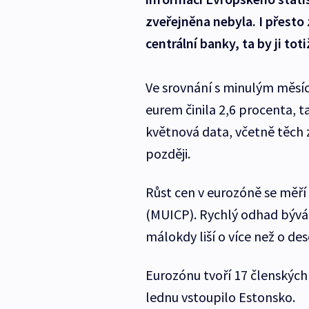
zveřejněna nebyla. I přesto
centrální banky, ta by ji to
Ve srovnání s minulým měsíce
eurem činila 2,6 procenta, 
květnová data, včetně těch 
později.
Růst cen v eurozóně se měř
(MUICP). Rychlý odhad bývá 
málokdy liší o více než o de
Eurozónu tvoří 17 členských 
lednu vstoupilo Estonsko.