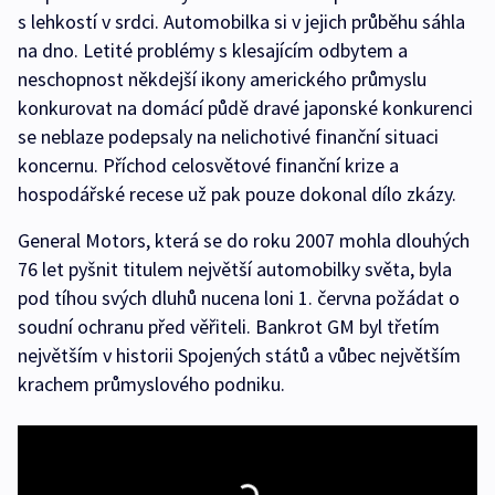
s lehkostí v srdci. Automobilka si v jejich průběhu sáhla
na dno. Letité problémy s klesajícím odbytem a
neschopnost někdejší ikony amerického průmyslu
konkurovat na domácí půdě dravé japonské konkurenci
se neblaze podepsaly na nelichotivé finanční situaci
koncernu. Příchod celosvětové finanční krize a
hospodářské recese už pak pouze dokonal dílo zkázy.
General Motors, která se do roku 2007 mohla dlouhých
76 let pyšnit titulem největší automobilky světa, byla
pod tíhou svých dluhů nucena loni 1. června požádat o
soudní ochranu před věřiteli. Bankrot GM byl třetím
největším v historii Spojených států a vůbec největším
krachem průmyslového podniku.