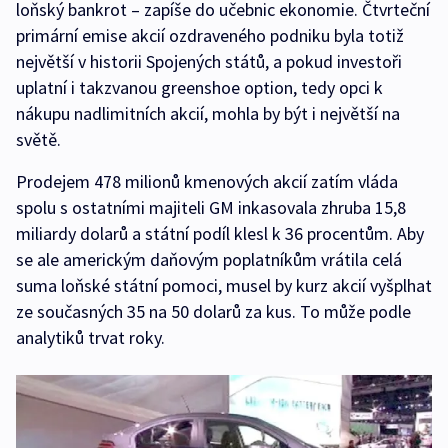
loňský bankrot – zapíše do učebnic ekonomie. Čtvrteční
primární emise akcií ozdraveného podniku byla totiž
největší v historii Spojených států, a pokud investoři
uplatní i takzvanou greenshoe option, tedy opci k
nákupu nadlimitních akcií, mohla by být i největší na
světě.
Prodejem 478 milionů kmenových akcií zatím vláda
spolu s ostatními majiteli GM inkasovala zhruba 15,8
miliardy dolarů a státní podíl klesl k 36 procentům. Aby
se ale americkým daňovým poplatníkům vrátila celá
suma loňské státní pomoci, musel by kurz akcií vyšplhat
ze současných 35 na 50 dolarů za kus. To může podle
analytiků trvat roky.