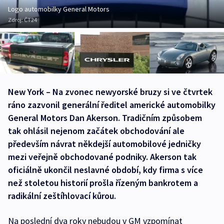
Logo automobilky General Motors
Zdroj:
ČT24
New York – Na zvonec newyorské bruzy si ve čtvrtek
ráno zazvonil generální ředitel americké automobilky
General Motors Dan Akerson. Tradičním způsobem
tak ohlásil nejenom začátek obchodování ale
především návrat někdejší automobilové jedničky
mezi veřejně obchodované podniky. Akerson tak
oficiálně ukončil neslavné období, kdy firma s více
než stoletou historií prošla řízeným bankrotem a
radikální zeštíhlovací kůrou.
Na poslední dva roky nebudou v GM vzpomínat