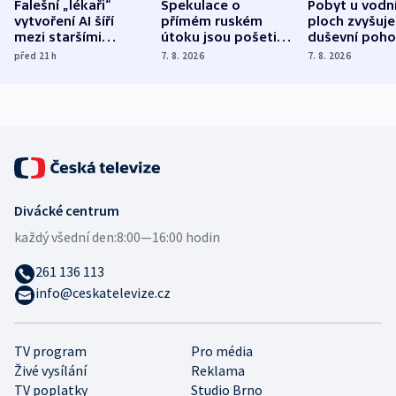
Falešní „lékaři“
Spekulace o
Pobyt u vodn
vytvoření AI šíří
přímém ruském
ploch zvyšuje
mezi staršími
útoku jsou pošetilé,
duševní poho
Poláky nebezpečné
míní estonský
ukázala
před 21
h
7. 8. 2026
7. 8. 2026
zdravotní rady
bezpečnostní
mezinárodní 
expert
Divácké centrum
každý všední den:
8:00—16:00 hodin
261 136 113
info@ceskatelevize.cz
TV program
Pro média
Živé vysílání
Reklama
TV poplatky
Studio Brno