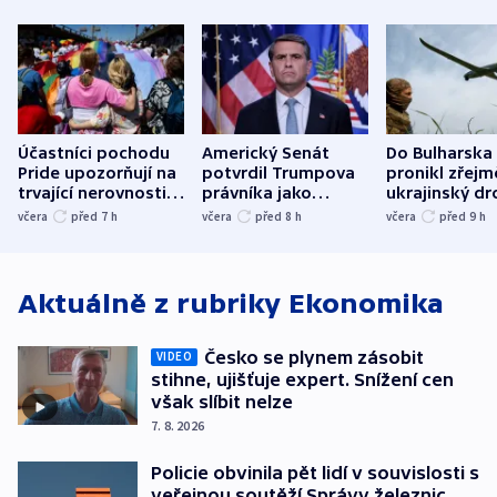
Účastníci pochodu
Americký Senát
Do Bulharska
Pride upozorňují na
potvrdil Trumpova
pronikl zřejm
trvající nerovnosti i
právníka jako
ukrajinský dr
společenskou
ministra
explodoval k
včera
před 7
h
včera
před 8
h
včera
před 9
h
atmosféru
spravedlnosti
od plynovod
Aktuálně z rubriky
Ekonomika
Česko se plynem zásobit
VIDEO
stihne, ujišťuje expert. Snížení cen
však slíbit nelze
7. 8. 2026
Policie obvinila pět lidí v souvislosti s
veřejnou soutěží Správy železnic