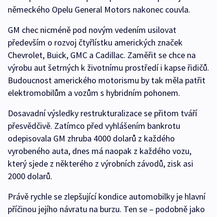
německého Opelu General Motors nakonec couvla.
GM chec nicméně pod novým vedením usilovat
především o rozvoj čtyřlístku amerických značek
Chevrolet, Buick, GMC a Cadillac. Zaměřit se chce na
výrobu aut šetrných k životnímu prostředí i kapse řidičů.
Budoucnost amerického motorismu by tak měla patřit
elektromobilům a vozům s hybridním pohonem.
Dosavadní výsledky restrukturalizace se přitom tváří
přesvědčivě. Zatímco před vyhlášením bankrotu
odepisovala GM zhruba 4000 dolarů z každého
vyrobeného auta, dnes má naopak z každého vozu,
který sjede z některého z výrobních závodů, zisk asi
2000 dolarů.
Právě rychle se zlepšující kondice automobilky je hlavní
příčinou jejího návratu na burzu. Ten se – podobně jako