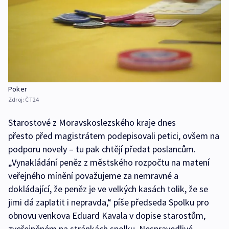
Poker
Zdroj:
ČT24
Starostové z Moravskoslezského kraje dnes
přesto před magistrátem podepisovali petici, ovšem na
podporu novely – tu pak chtějí předat poslancům.
„Vynakládání peněz z městského rozpočtu na matení
veřejného mínění považujeme za nemravné a
dokládající, že peněz je ve velkých kasách tolik, že se
jimi dá zaplatit i nepravda,“ píše předseda Spolku pro
obnovu venkova Eduard Kavala v dopise starostům,
zveřejněném na stránkách spolku. Nespravedlivé