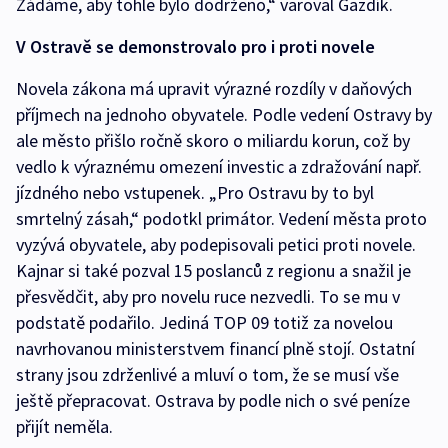
Žádáme, aby tohle bylo dodrženo,“ varoval Gazdík.
V Ostravě se demonstrovalo pro i proti novele
Novela zákona má upravit výrazné rozdíly v daňových
příjmech na jednoho obyvatele. Podle vedení Ostravy by
ale město přišlo ročně skoro o miliardu korun, což by
vedlo k výraznému omezení investic a zdražování např.
jízdného nebo vstupenek. „Pro Ostravu by to byl
smrtelný zásah,“ podotkl primátor. Vedení města proto
vyzývá obyvatele, aby podepisovali petici proti novele.
Kajnar si také pozval 15 poslanců z regionu a snažil je
přesvědčit, aby pro novelu ruce nezvedli. To se mu v
podstatě podařilo. Jediná TOP 09 totiž za novelou
navrhovanou ministerstvem financí plně stojí. Ostatní
strany jsou zdrženlivé a mluví o tom, že se musí vše
ještě přepracovat. Ostrava by podle nich o své peníze
přijít neměla.