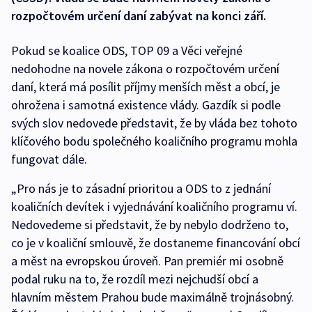
rozpočtovém určení daní zabývat na konci září.
Pokud se koalice ODS, TOP 09 a Věci veřejné
nedohodne na novele zákona o rozpočtovém určení
daní, která má posílit příjmy menších měst a obcí, je
ohrožena i samotná existence vlády. Gazdík si podle
svých slov nedovede představit, že by vláda bez tohoto
klíčového bodu společného koaličního programu mohla
fungovat dále.
„Pro nás je to zásadní prioritou a ODS to z jednání
koaličních devítek i vyjednávání koaličního programu ví.
Nedovedeme si představit, že by nebylo dodrženo to,
co je v koaliční smlouvě, že dostaneme financování obcí
a měst na evropskou úroveň. Pan premiér mi osobně
podal ruku na to, že rozdíl mezi nejchudší obcí a
hlavním městem Prahou bude maximálně trojnásobný.