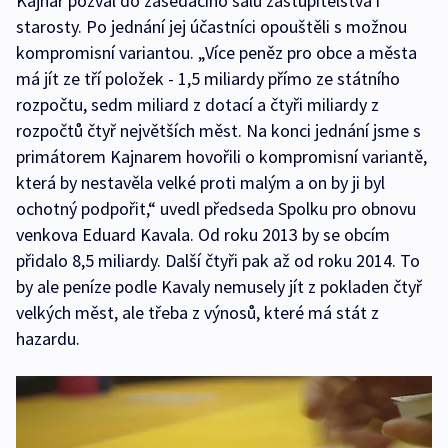
Kajnar pozval do zasedacího sálu zastupitelstva i
starosty. Po jednání jej účastníci opouštěli s možnou
kompromisní variantou. „Více peněz pro obce a města
má jít ze tří položek - 1,5 miliardy přímo ze státního
rozpočtu, sedm miliard z dotací a čtyři miliardy z
rozpočtů čtyř největších měst. Na konci jednání jsme s
primátorem Kajnarem hovořili o kompromisní variantě,
která by nestavěla velké proti malým a on by ji byl
ochotný podpořit,“ uvedl předseda Spolku pro obnovu
venkova Eduard Kavala. Od roku 2013 by se obcím
přidalo 8,5 miliardy. Další čtyři pak až od roku 2014. To
by ale peníze podle Kavaly nemusely jít z pokladen čtyř
velkých měst, ale třeba z výnosů, které má stát z
hazardu.