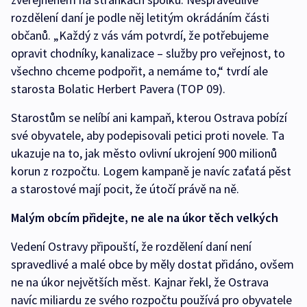
rozdělení daní je podle něj letitým okrádáním části
občanů. „Každý z vás vám potvrdí, že potřebujeme
opravit chodníky, kanalizace – služby pro veřejnost, to
všechno chceme podpořit, a nemáme to,“ tvrdí ale
starosta Bolatic Herbert Pavera (TOP 09).
Starostům se nelíbí ani kampaň, kterou Ostrava pobízí
své obyvatele, aby podepisovali petici proti novele. Ta
ukazuje na to, jak město ovlivní ukrojení 900 milionů
korun z rozpočtu. Logem kampaně je navíc zaťatá pěst
a starostové mají pocit, že útočí právě na ně.
Malým obcím přidejte, ne ale na úkor těch velkých
Vedení Ostravy připouští, že rozdělení daní není
spravedlivé a malé obce by měly dostat přidáno, ovšem
ne na úkor největších měst. Kajnar řekl, že Ostrava
navíc miliardu ze svého rozpočtu používá pro obyvatele