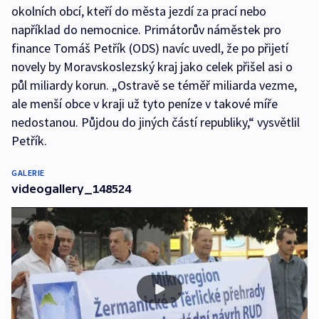
okolních obcí, kteří do města jezdí za prací nebo
například do nemocnice. Primátorův náměstek pro
finance Tomáš Petřík (ODS) navíc uvedl, že po přijetí
novely by Moravskoslezský kraj jako celek přišel asi o
půl miliardy korun. „Ostravě se téměř miliarda vezme,
ale menší obce v kraji už tyto peníze v takové míře
nedostanou. Půjdou do jiných částí republiky,“ vysvětlil
Petřík.
GALERIE
videogallery_148524