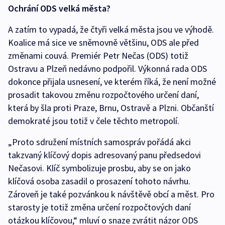
Ochrání ODS velká města?
A zatím to vypadá, že čtyři velká města jsou ve výhodě.
Koalice má sice ve sněmovně většinu, ODS ale před
změnami couvá. Premiér Petr Nečas (ODS) totiž
Ostravu a Plzeň nedávno podpořil. Výkonná rada ODS
dokonce přijala usnesení, ve kterém říká, že není možné
prosadit takovou změnu rozpočtového určení daní,
která by šla proti Praze, Brnu, Ostravě a Plzni. Občanští
demokraté jsou totiž v čele těchto metropolí.
„Proto sdružení místních samospráv pořádá akci
takzvaný klíčový dopis adresovaný panu předsedovi
Nečasovi. Klíč symbolizuje prosbu, aby se on jako
klíčová osoba zasadil o prosazení tohoto návrhu.
Zároveň je také pozvánkou k návštěvě obcí a měst. Pro
starosty je totiž změna určení rozpočtových daní
otázkou klíčovou,“ mluví o snaze zvrátit názor ODS