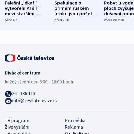
Falešní „lékaři“
Spekulace o
Pobyt u vodn
vytvoření AI šíří
přímém ruském
ploch zvyšuje
mezi staršími
útoku jsou pošetilé,
duševní poho
Poláky nebezpečné
míní estonský
ukázala
před 6
h
před 20
h
včera v 07:30
zdravotní rady
bezpečnostní
mezinárodní 
expert
Divácké centrum
každý všední den:
8:00—16:00 hodin
261 136 113
info@ceskatelevize.cz
TV program
Pro média
Živé vysílání
Reklama
TV poplatky
Studio Brno