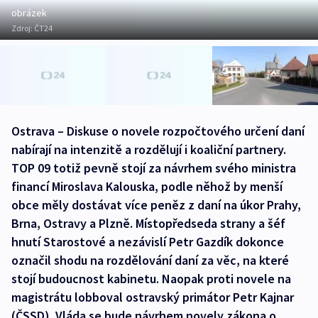
obrázek
Zdroj:
ČT24
Ostrava – Diskuse o novele rozpočtového určení daní
nabírají na intenzitě a rozdělují i koaliční partnery.
TOP 09 totiž pevně stojí za návrhem svého ministra
financí Miroslava Kalouska, podle něhož by menší
obce měly dostávat více peněz z daní na úkor Prahy,
Brna, Ostravy a Plzně. Místopředseda strany a šéf
hnutí Starostové a nezávislí Petr Gazdík dokonce
označil shodu na rozdělování daní za věc, na které
stojí budoucnost kabinetu. Naopak proti novele na
magistrátu lobboval ostravský primátor Petr Kajnar
(ČSSD). Vláda se bude návrhem novely zákona o