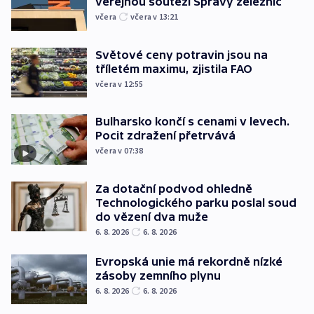
veřejnou soutěží Správy železnic
včera
včera v 13:21
Světové ceny potravin jsou na
tříletém maximu, zjistila FAO
včera v 12:55
Bulharsko končí s cenami v levech.
Pocit zdražení přetrvává
včera v 07:38
Za dotační podvod ohledně
Technologického parku poslal soud
do vězení dva muže
6. 8. 2026
6. 8. 2026
Evropská unie má rekordně nízké
zásoby zemního plynu
6. 8. 2026
6. 8. 2026