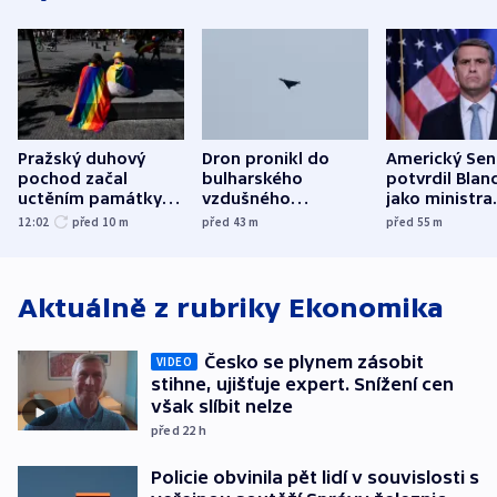
Pražský duhový
Dron pronikl do
Americký Sen
pochod začal
bulharského
potvrdil Blan
uctěním památky
vzdušného
jako ministra
obětí berlínského
prostoru,
spravedlnost
12:02
před 10
m
před 43
m
před 55
m
útoku
explodoval kilometr
od plynovodu
Aktuálně z rubriky
Ekonomika
Česko se plynem zásobit
VIDEO
stihne, ujišťuje expert. Snížení cen
však slíbit nelze
před 22
h
Policie obvinila pět lidí v souvislosti s