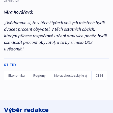
Zdroj:
ČT24
Věra Kovářová:
„Uvědomme si, že v těch čtyřech velkých městech bydlí
dvacet procent obyvatel. V těch ostatních obcích,
kterým přinese rozpočtové určení daní více peněz, bydlí
osmdesát procent obyvatel, a to by si měla ODS
uvědomit.“
ŠTÍTKY
Ekonomika
Regiony
Moravskoslezský kraj
ČT24
Výběr redakce