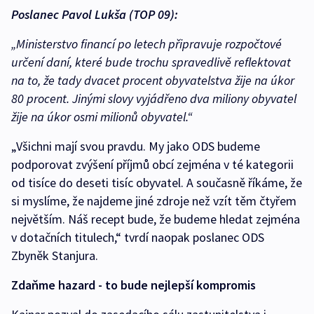
Poslanec Pavol Lukša (TOP 09):
„Ministerstvo financí po letech připravuje rozpočtové
určení daní, které bude trochu spravedlivě reflektovat
na to, že tady dvacet procent obyvatelstva žije na úkor
80 procent. Jinými slovy vyjádřeno dva miliony obyvatel
žije na úkor osmi milionů obyvatel.“
„Všichni mají svou pravdu. My jako ODS budeme
podporovat zvýšení příjmů obcí zejména v té kategorii
od tisíce do deseti tisíc obyvatel. A současně říkáme, že
si myslíme, že najdeme jiné zdroje než vzít těm čtyřem
největším. Náš recept bude, že budeme hledat zejména
v dotačních titulech,“ tvrdí naopak poslanec ODS
Zbyněk Stanjura.
Zdaňme hazard - to bude nejlepší kompromis