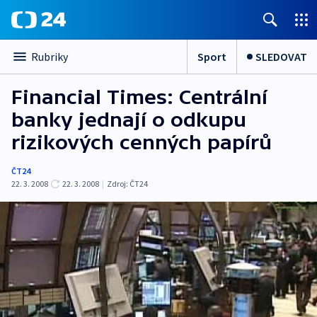
Sport
SLEDOVAT
Rubriky
Financial Times: Centrální
banky jednají o odkupu
rizikových cenných papírů
ČT24
22. 3. 2008
22. 3. 2008
|
Zdroj:
ČT24