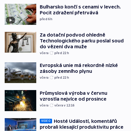
Bulharsko končí s cenami v levech.
Pocit zdražení přetrvává
před 6
h
Za dotační podvod ohledně
Technologického parku poslal soud
do vězení dva muže
včera
před 22
h
Evropská unie má rekordně nízké
zásoby zemního plynu
včera
před 22
h
Průmyslová výroba v červnu
vzrostla nejvíce od prosince
včera
včera v 12:16
Hosté Událostí, komentářů
VIDEO
probrali klesající produktivitu práce