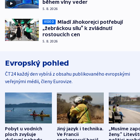
během vlny veder
5. 8. 2026
Mladí Jihokorejci potřebují
VIDEO
„žebráckou sílu“ k zvládnutí
rostoucích cen
5. 8. 2026
Evropský pohled
ČT24 každý den vybírá z obsahu publikovaného evropskými
veřejnými médii, členy Eurovize.
Pobyt u vodních
Jiný jazyk i technika.
„Musíme zapo
ploch zvyšuje
Ve Francii
ženy.“ Litevšt