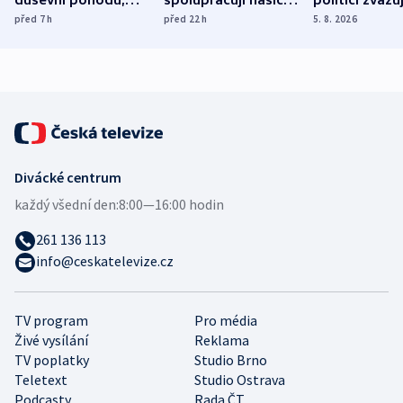
duševní pohodu,
spolupracují hasiči z
politici zvažuj
ukázala
různých zemí
dohodu o
před 7
h
před 22
h
5. 8. 2026
mezinárodní studie
demografii
Divácké centrum
každý všední den:
8:00—16:00 hodin
261 136 113
info@ceskatelevize.cz
TV program
Pro média
Živé vysílání
Reklama
TV poplatky
Studio Brno
Teletext
Studio Ostrava
Podcasty
Rada ČT