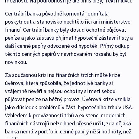
možností. Na podrobnosti je ale příliš brzy,“ řekl mluvčí.
Centrální banka původně komentář odmítala
poskytnout a stanovisko nechtělo říci ani ministerstvo
financí. Centrální banky byly dosud ochotné půjčovat
peníze a jako zástavu přijímat hypoteční zástavní listy a
další cenné papíry odvozené od hypoték. Přímý odkup
těchto cenných papírů v navrhovaném rozsahu by byl
novinkou.
Za současnou krizi na finančních trzích může krize
úvěrová, která způsobila, že jednotlivé banky si
vzájemně nevěří a nejsou ochotny si mezi sebou
půjčovat peníze na běžný provoz. Úvěrová krize vznikla
jako důsledek problémů v části hypotečního trhu v USA.
Vzhledem k provázanosti trhů a existenci moderních
finančních nástrojů nelze hned přesně určit, zda nějaká
banka nemá v portfoliu cenné papíry nižší hodnoty, než