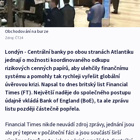
Obchodování na burze
Zdroj:
ČT24
Londýn - Centrální banky po obou stranách Atlantiku
jednají o možnosti koordinovaného odkupu
rizikových cenných papírů, aby ulehčily finančnímu
systému a pomohly tak rychleji vyřešit globální
úvěrovou krizi. Napsal to dnes britský list Financial
Times (FT). Největší naděje do společného postupu
údajně vkládá Bank of England (BoE), ta ale zprávu
listu později částečně popřela.
Financial Times nikde neuvádí zdroj zprávy, jednání jsou
ale prý teprve v počáteční fázi a jsou součástí širší