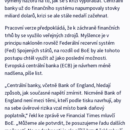
výměny názorů na to, jak se s krizí vypořádat. Centrální
banky už do finančního systému napumpovaly stovky
miliard dolarů, krizi se ale stále nedaří zažehnat.
Pracovní verze předpokládá, že k záchraně finančních
trhů by se využilo veřejných zdrojů. Myšlence je v
principu nakloněn rovněž Federální rezervní systém
(Fed) Spojených států, na rozdíl od BoE by ale tohoto
postupu chtěl využít až jako poslední možnosti.
Evropská centrální banka (ECB) je návrhem méně
nadšena, píše list.
„Centrální banky, včetně Bank of England, hledají
způsob, jak současné napětí zmírnit. Nicméně Bank of
England není mezi těmi, kteří podle tisku navrhují, aby
na sebe úvěrové rizika vzal místo bank daňový
poplatník,“ řekl ke zprávě ve Financial Times mluvčí
BoE. „Můžeme ale potvrdit, že posuzujeme řadu dalších