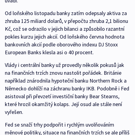
uvádí.
Od loňského listopadu banky zatím odepsaly aktiva za
zhruba 125 miliard dolarů, v přepočtu zhruba 2,1 bilionu
Kč, což se odrazilo v jejich bilanci a způsobilo razantní
pokles kurzu jejich akcií. Od loňského června hodnota
bankovních akcií podle oborového indexu DJ Stoxx
European Banks klesla asi o 40 procent.
Vlády i centrální banky už provedly několik pokusů jak
na finančních trzích znovu nastolit pořádek. Británie
například znárodnila hypoteční banku Northern Rock a
Německo dohlíží na záchranu banky IKB. Podobně i Fed
asistoval při převzetí investiční banky Bear Stearns,
které hrozil okamžitý kolaps. Její osud ale stále není
vyřešen.
Fed se snaží trhy podpořit i rychlým uvolňováním
měnové politiky, situace na finančních trzích se ale příliš