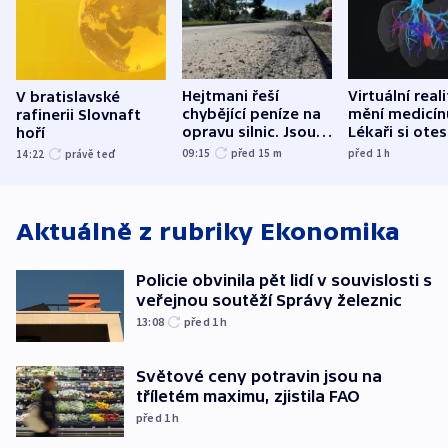
Hejtmani řeší
Virtuální real
V bratislavské
chybějící peníze na
mění medicín
rafinerii Slovnaft
opravu silnic. Jsou
Lékaři si otes
hoří
nenárokové, namítá
každý řez, řík
09:15
před 15
m
před 1
h
14:22
právě teď
ministerstvo
český expert
Aktuálně z rubriky
Ekonomika
Policie obvinila pět lidí v souvislosti s
veřejnou soutěží Správy železnic
13:08
před 1
h
Světové ceny potravin jsou na
tříletém maximu, zjistila FAO
před 1
h