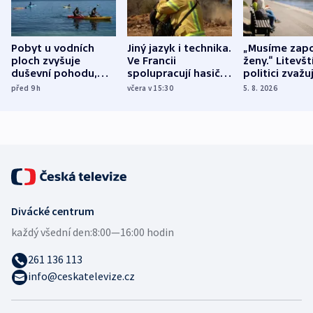
Pobyt u vodních
Jiný jazyk i technika.
„Musíme zapo
ploch zvyšuje
Ve Francii
ženy.“ Litevšt
duševní pohodu,
spolupracují hasiči z
politici zvažuj
ukázala
různých zemí
dohodu o
před 9
h
včera v 15:30
5. 8. 2026
mezinárodní studie
demografii
Divácké centrum
každý všední den:
8:00—16:00 hodin
261 136 113
info@ceskatelevize.cz