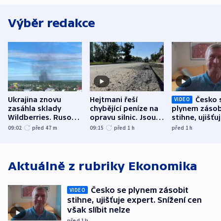
Výběr redakce
Ukrajina znovu
Hejtmani řeší
Česko 
VIDEO
zasáhla sklady
chybějící peníze na
plynem zásob
Wildberries. Rusové
opravu silnic. Jsou
stihne, ujišťu
útočili v Charkovské
nenárokové, namítá
expert. Sníže
09:02
před 47
m
09:15
před 1
h
před 1
h
oblasti
ministerstvo
však slíbit ne
Aktuálně z rubriky
Ekonomika
Česko se plynem zásobit
VIDEO
stihne, ujišťuje expert. Snížení cen
však slíbit nelze
před 1
h