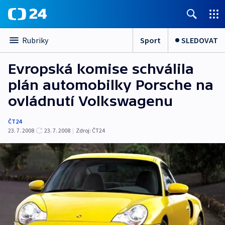
Sport
SLEDOVAT
Rubriky
Evropská komise schválila
plán automobilky Porsche na
ovládnutí Volkswagenu
ČT24
23. 7. 2008
23. 7. 2008
|
Zdroj:
ČT24