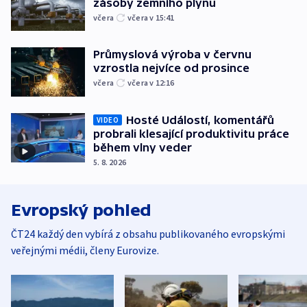
zásoby zemního plynu
včera
včera v 15:41
Průmyslová výroba v červnu
vzrostla nejvíce od prosince
včera
včera v 12:16
Hosté Událostí, komentářů
VIDEO
probrali klesající produktivitu práce
během vlny veder
5. 8. 2026
Evropský pohled
ČT24 každý den vybírá z obsahu publikovaného evropskými
veřejnými médii, členy Eurovize.