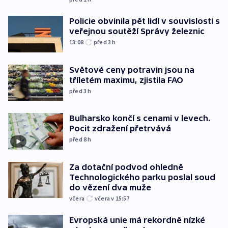
Policie obvinila pět lidí v souvislosti s
veřejnou soutěží Správy železnic
13:08
před 3
h
Světové ceny potravin jsou na
tříletém maximu, zjistila FAO
před 3
h
Bulharsko končí s cenami v levech.
Pocit zdražení přetrvává
před 8
h
Za dotační podvod ohledně
Technologického parku poslal soud
do vězení dva muže
včera
včera v 15:57
Evropská unie má rekordně nízké