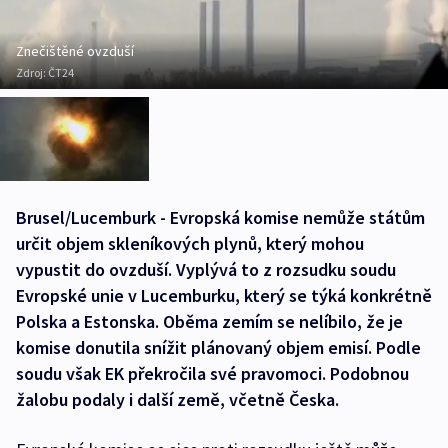
Znečištěné ovzduší
Zdroj:
ČT24
Brusel/Lucemburk - Evropská komise nemůže státům
určit objem skleníkových plynů, který mohou
vypustit do ovzduší. Vyplývá to z rozsudku soudu
Evropské unie v Lucemburku, který se týká konkrétně
Polska a Estonska. Oběma zemím se nelíbilo, že je
komise donutila snížit plánovaný objem emisí. Podle
soudu však EK překročila své pravomoci. Podobnou
žalobu podaly i další země, včetně Česka.