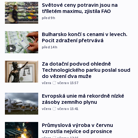
Světové ceny potravin jsou na
tříletém maximu, zjistila FAO
před 9
h
Bulharsko končí s cenami v levech.
Pocit zdražení přetrvává
před 14
h
Za dotační podvod ohledně
Technologického parku poslal soud
do vězení dva muže
včera
včera v 15:57
Evropská unie má rekordně nízké
zásoby zemního plynu
včera
včera v 15:41
Průmyslová výroba v červnu
vzrostla nejvíce od prosince
včera
včera v 12:16