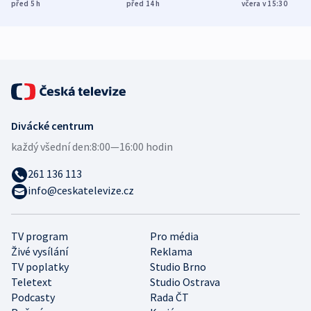
míní estonský
ukázala
různých zemí
před 5
h
před 14
h
včera v 15:30
bezpečnostní
mezinárodní studie
expert
Divácké centrum
každý všední den:
8:00—16:00 hodin
261 136 113
info@ceskatelevize.cz
TV program
Pro média
Živé vysílání
Reklama
TV poplatky
Studio Brno
Teletext
Studio Ostrava
Podcasty
Rada ČT