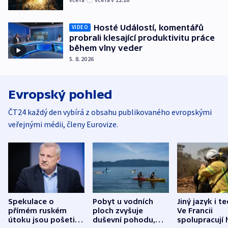
Hosté Událostí, komentářů
VIDEO
probrali klesající produktivitu práce
během vlny veder
5. 8. 2026
Evropský pohled
ČT24 každý den vybírá z obsahu publikovaného evropskými
veřejnými médii, členy Eurovize.
Spekulace o
Pobyt u vodních
Jiný jazyk i t
přímém ruském
ploch zvyšuje
Ve Francii
útoku jsou pošetilé,
duševní pohodu,
spolupracují h