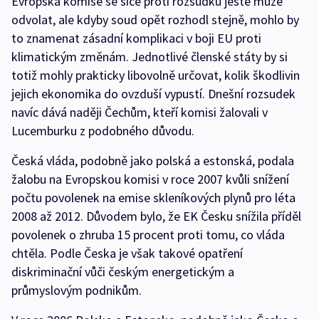
Evropská komise se sice proti rozsudku ještě může
odvolat, ale kdyby soud opět rozhodl stejně, mohlo by
to znamenat zásadní komplikaci v boji EU proti
klimatickým změnám. Jednotlivé členské státy by si
totiž mohly prakticky libovolně určovat, kolik škodlivin
jejich ekonomika do ovzduší vypustí. Dnešní rozsudek
navíc dává naději Čechům, kteří komisi žalovali v
Lucemburku z podobného důvodu.
Česká vláda, podobně jako polská a estonská, podala
žalobu na Evropskou komisi v roce 2007 kvůli snížení
počtu povolenek na emise skleníkových plynů pro léta
2008 až 2012. Důvodem bylo, že EK Česku snížila příděl
povolenek o zhruba 15 procent proti tomu, co vláda
chtěla. Podle Česka je však takové opatření
diskriminační vůči českým energetickým a
průmyslovým podnikům.