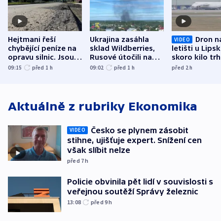
Hejtmani řeší
Ukrajina zasáhla
Dron n
VIDEO
chybějící peníze na
sklad Wildberries,
letišti u Lips
opravu silnic. Jsou
Rusové útočili na
skoro kilo trh
nenárokové, namítá
trh, hasiče či
indicie ukazuj
09:15
před 1
h
09:02
před 1
h
před 2
h
ministerstvo
stadion
Rusko
Aktuálně z rubriky
Ekonomika
Česko se plynem zásobit
VIDEO
stihne, ujišťuje expert. Snížení cen
však slíbit nelze
před 7
h
Policie obvinila pět lidí v souvislosti s
veřejnou soutěží Správy železnic
13:08
před 9
h