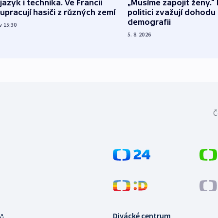
 jazyk i technika. Ve Francii
„Musíme zapojit ženy.“ 
upracují hasiči z různých zemí
politici zvažují dohodu
demografii
v 15:30
5. 8. 2026
Č
Divácké centrum
ů