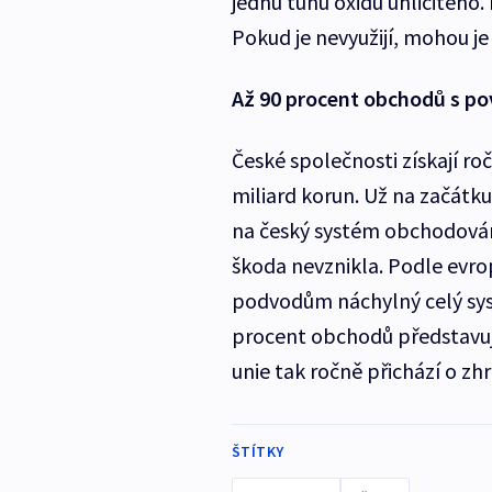
jednu tunu oxidu uhličitého
Pokud je nevyužijí, mohou j
Až 90 procent obchodů s p
České společnosti získají r
miliard korun. Už na začátku
na český systém obchodován
škoda nevznikla. Podle evro
podvodům náchylný celý sy
procent obchodů představuj
unie tak ročně přichází o zhr
ŠTÍTKY