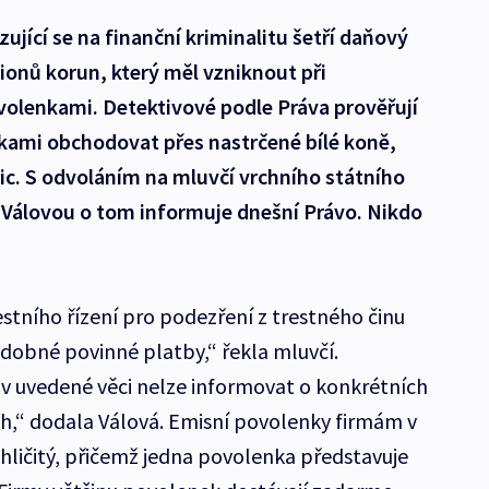
zující se na finanční kriminalitu šetří daňový
lionů korun, který měl vzniknout při
olenkami. Detektivové podle Práva prověřují
nkami obchodovat přes nastrčené bílé koně,
ic. S odvoláním na mluvčí vrchního státního
u Válovou o tom informuje dnešní Právo. Nikdo
restního řízení pro podezření z trestného činu
dobné povinné platby,“ řekla mluvčí.
 v uvedené věci nelze informovat o konkrétních
ch,“ dodala Válová. Emisní povolenky firmám v
uhličitý, přičemž jedna povolenka představuje