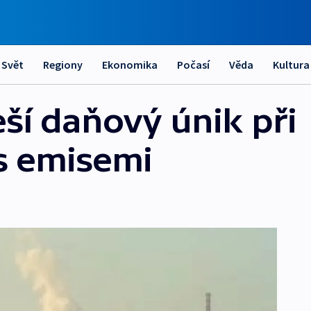
Svět
Regiony
Ekonomika
Počasí
Věda
Kultura
eší daňový únik při
s emisemi