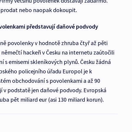
. Firmy většinu povolenek dostávají zadarmo.
e prodat nebo naopak dokoupit.
ovolenkami představují daňové podvody
očně povolenky v hodnotě zhruba čtyř až pěti
 němečtí hackeři v Česku na internetu zaútočili
í s emisemi skleníkových plynů. Česku žádná
pského policejního úřadu Europol je k
stém obchodování s povolenkami a až 90
í v podstatě jen daňové podvody. Evropská
uba pět miliard eur (asi 130 miliard korun).