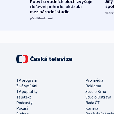
Jiný
Pobyt u vodních ploch zvyšuje
spol
duševní pohodu, ukázala
mezinárodní studie
včera 
před 9
hodinami
TV program
Pro média
Živé vysílání
Reklama
TV poplatky
Studio Brno
Teletext
Studio Ostrava
Podcasty
Rada ČT
Počasí
Kariéra
E-shop
Podávání námět