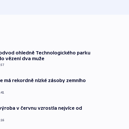
podvod ohledně Technologického parku
do vězení dva muže
:57
ie má rekordně nízké zásoby zemního
:41
ýroba v červnu vzrostla nejvíce od
:16