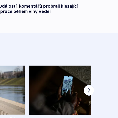
dálostí, komentářů probrali klesající
 práce během vlny veder