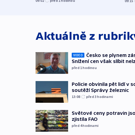
09:02
před 1
hodinou
09:15
Aktuálně z rubri
Česko se plynem záso
VIDEO
Snížení cen však slíbit nel
před 1
hodinou
Policie obvinila pět lidí v 
soutěží Správy železnic
13:08
před 3
hodinami
Světové ceny potravin jso
zjistila FAO
před 4
hodinami