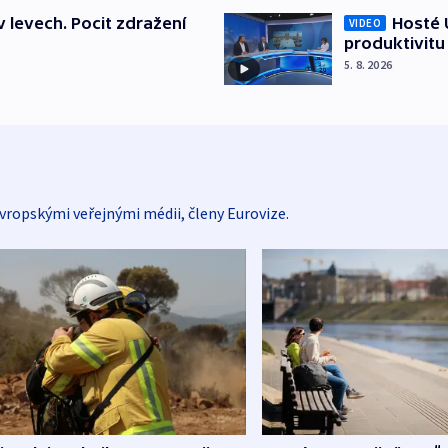
v levech. Pocit zdražení
Hosté U
VIDEO
produktivitu
5. 8. 2026
vropskými veřejnými médii, členy Eurovize.