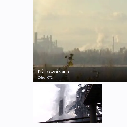
Průmyslová krajina
Zdroj:
ČT24