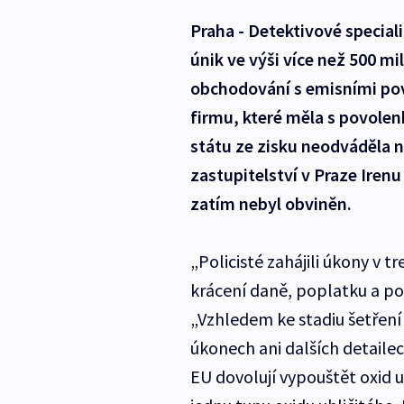
Praha - Detektivové speciali
únik ve výši více než 500 mi
obchodování s emisními pov
firmu, které měla s povole
státu ze zisku neodváděla n
zastupitelství v Praze Iren
zatím nebyl obviněn.
„Policisté zahájili úkony v t
krácení daně, poplatku a po
„Vzhledem ke stadiu šetření
úkonech ani dalších detaile
EU dovolují vypouštět oxid 