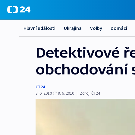
Hlavní události
Ukrajina
Volby
Domácí
Detektivové ř
obchodování 
ČT24
8. 6. 2010
8. 6. 2010
|
Zdroj:
ČT24