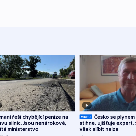
mani řeší chybějící peníze na
Česko se plynem 
VIDEO
vu silnic. Jsou nenárokové,
stihne, ujišťuje expert.
tá ministerstvo
však slíbit nelze