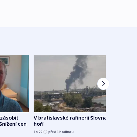
zásobit
V bratislavské rafinerii Slovnaft
Slove
 Snížení cen
hoří
tvrdí
14:22
před 1
hodinou
12:27