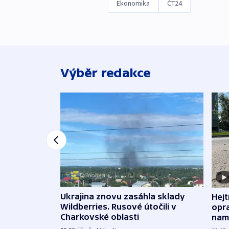
Ekonomika
ČT24
Výběr redakce
Ukrajina znovu zasáhla sklady
Hejt
Wildberries. Rusové útočili v
opra
Charkovské oblasti
namí