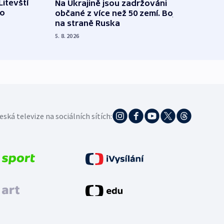
Litevští
Na Ukrajině jsou zadržováni
Španě
 o
občané z více než 50 zemí. Bojovali
dosta
na straně Ruska
4. 8. 20
5. 8. 2026
eská televize na sociálních sítích: