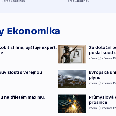
před 1
hodinou
před 1
hodinou
ky
Ekonomika
bit stihne, ujišťuje expert.
Za dotační 
ze
poslal soud 
včera
včera v 15
souvislosti s veřejnou
Evropská un
plynu
včera
včera v 15
u na tříletém maximu,
Průmyslová v
prosince
včera
včera v 12