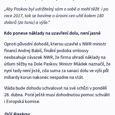
„Aby Paskov byl udržitelný sám o sobě a mohl těžit i po
roce 2017, tak se bavíme o úrovni cen uhlí kolem 180
dolarů (za tunu) a výše.“
Kdo ponese náklady na uzavření dolu, není jasné
Oproti původní dohodě, kterou uzavřel s NWR ministr
financí Andrej Babiš, finální podoba smlouvy
neobsahuje závazek NWR, že firma uhradí náklady na
útlum těžby na Dole Paskov. Ministr Mládek naznačil, že
nyní tedy není jisté, zda suma za sanaci dolu ve výši půl
miliardy korun nakonec nespadne na stát.
Vláda bude dohodu schvalovat na své schůzi v pondělí
28. dubna. Poté ještě musí dohodnutou pomoc schválit
i Evropská komise.
Důl Paskov