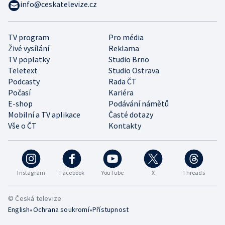
info@ceskatelevize.cz
TV program
Pro média
Živé vysílání
Reklama
TV poplatky
Studio Brno
Teletext
Studio Ostrava
Podcasty
Rada ČT
Počasí
Kariéra
E-shop
Podávání námětů
Mobilní a TV aplikace
Časté dotazy
Vše o ČT
Kontakty
Instagram
Facebook
YouTube
X
Threads
© Česká televize
•
•
English
Ochrana soukromí
Přístupnost