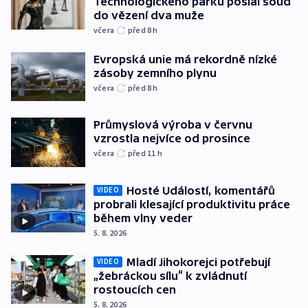
Technologického parku poslal soud
do vězení dva muže
včera
před 8
h
Evropská unie má rekordně nízké
zásoby zemního plynu
včera
před 8
h
Průmyslová výroba v červnu
vzrostla nejvíce od prosince
včera
před 11
h
Hosté Událostí, komentářů
VIDEO
probrali klesající produktivitu práce
během vlny veder
5. 8. 2026
Mladí Jihokorejci potřebují
VIDEO
„žebráckou sílu“ k zvládnutí
rostoucích cen
5. 8. 2026