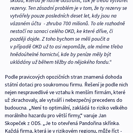
škodu, kterou je nutné odstranit, tak je třeba vytvářet
rezervy. Ten zásadní problém je v tom, že ty rezervy se
vytvářely pouze posledních deset let, kdy jsou na
vázaném účtu - zhruba 700 milionů. To ale rozhodně
nestačí na sanaci celého OKD, ke které dříve, či
později dojde. Z toho bychom se měli poučit a
v případě OKD už to asi nepomůže, ale máme třeba
hnědoúhelné hornictví, kde by peníze měly být
ukládány už během těžby do nějakého fondu.“
Podle pravicových opozičních stran znamená dohoda
státní dotaci pro soukromou firmu. Řešení je podle nich
nejen nespravedlivé ve vztahu k menším firmám, které
už zkrachovaly, ale vytváří i nebezpečný precedens do
budoucna. „Není to optimální, zakládá to riziko velkého
morálního hazardu pro větší firmy,“ varuje Jan
Skopeček z ODS. „Je to otevřená Pandořina skřínka.
Každá firma, která je v rizikovém regionu, může říct -