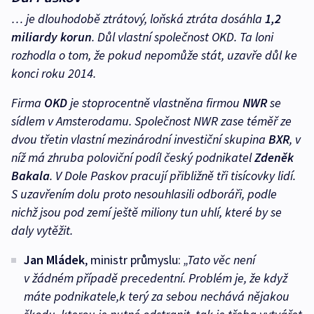
… je dlouhodobě ztrátový, loňská ztráta dosáhla
1,2
miliardy korun
. Důl vlastní společnost OKD. Ta loni
rozhodla o tom, že pokud nepomůže stát, uzavře důl ke
konci roku 2014.
Firma
OKD
je stoprocentně vlastněna firmou
NWR
se
sídlem v Amsterodamu. Společnost NWR zase téměř ze
dvou třetin vlastní mezinárodní investiční skupina
BXR
, v
níž má zhruba poloviční podíl český podnikatel
Zdeněk
Bakala
. V Dole Paskov pracují přibližně tři tisícovky lidí.
S uzavřením dolu proto nesouhlasili odboráři, podle
nichž jsou pod zemí ještě miliony tun uhlí, které by se
daly vytěžit.
Jan Mládek
, ministr průmyslu:
„Tato věc není
v žádném případě precedentní. Problém je, že když
máte podnikatele,k terý za sebou nechává nějakou