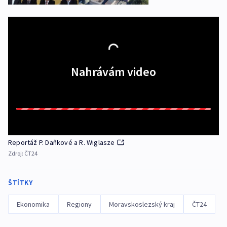
Nahrávám video
Reportáž P. Daňkové a R. Wiglasze
Zdroj:
ČT24
ŠTÍTKY
Ekonomika
Regiony
Moravskoslezský kraj
ČT24