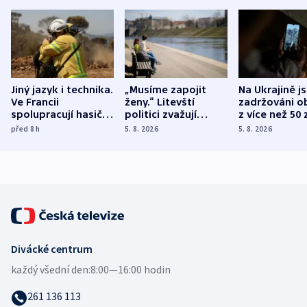
Jiný jazyk i technika.
„Musíme zapojit
Na Ukrajině j
Ve Francii
ženy.“ Litevští
zadržováni o
spolupracují hasiči z
politici zvažují
z více než 50 
různých zemí
dohodu o
Bojovali na s
před 8
h
5. 8. 2026
5. 8. 2026
demografii
Ruska
Divácké centrum
každý všední den:
8:00—16:00 hodin
261 136 113