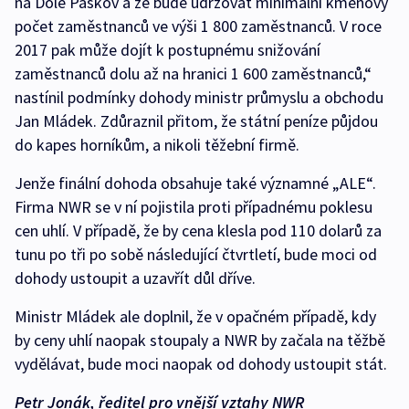
na Dole Paskov a že bude udržovat minimální kmenový
počet zaměstnanců ve výši 1 800 zaměstnanců. V roce
2017 pak může dojít k postupnému snižování
zaměstnanců dolu až na hranici 1 600 zaměstnanců,“
nastínil podmínky dohody ministr průmyslu a obchodu
Jan Mládek. Zdůraznil přitom, že státní peníze půjdou
do kapes horníkům, a nikoli těžební firmě.
Jenže finální dohoda obsahuje také významné „ALE“.
Firma NWR se v ní pojistila proti případnému poklesu
cen uhlí. V případě, že by cena klesla pod 110 dolarů za
tunu po tři po sobě následující čtvrtletí, bude moci od
dohody ustoupit a uzavřít důl dříve.
Ministr Mládek ale doplnil, že v opačném případě, kdy
by ceny uhlí naopak stoupaly a NWR by začala na těžbě
vydělávat, bude moci naopak od dohody ustoupit stát.
Petr Jonák, ředitel pro vnější vztahy NWR