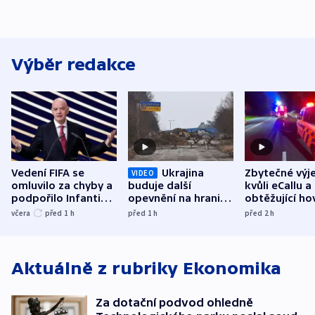
Výběr redakce
Vedení FIFA se
Ukrajina
Zbytečné výj
VIDEO
omluvilo za chyby a
buduje další
kvůli eCallu a
podpořilo Infantina.
opevnění na hranici
obtěžující ho
UEFA trvá na
s Běloruskem
zdržují záchr
včera
před 1
h
před 1
h
před 2
h
bojkotu
Aktuálně z rubriky
Ekonomika
Za dotační podvod ohledně