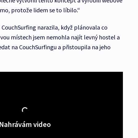
lečně vytvořili tento koncept a vyrobili webové
amo, protože lidem se to líbilo.“
CouchSurfing narazila, když plánovala co
dvou místech jsem nemohla najít levný hostel a
edat na CouchSurfingu a přistoupila na jeho
Nahrávám video