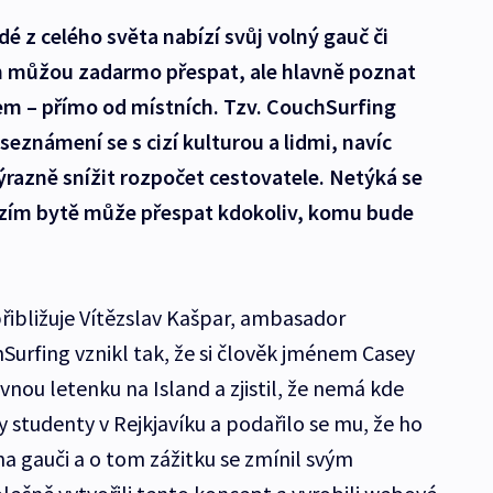
idé z celého světa nabízí svůj volný gauč či
ch můžou zadarmo přespat, ale hlavně poznat
m – přímo od místních. Tzv. CouchSurfing
eznámení se s cizí kulturou a lidmi, navíc
azně snížit rozpočet cestovatele. Netýká se
cizím bytě může přespat kdokoliv, komu bude
přibližuje Vítězslav Kašpar, ambasador
Surfing vznikl tak, že si člověk jménem Casey
vnou letenku na Island a zjistil, že nemá kde
 studenty v Rejkjavíku a podařilo se mu, že ho
a gauči a o tom zážitku se zmínil svým