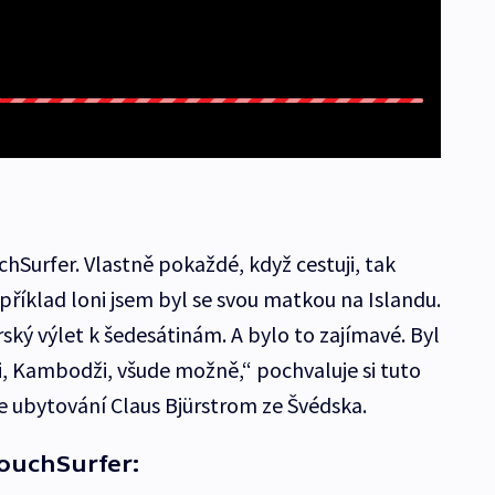
chSurfer. Vlastně pokaždé, když cestuji, tak
říklad loni jsem byl se svou matkou na Islandu.
rský výlet k šedesátinám. A bylo to zajímavé. Byl
ii, Kambodži, všude možně,“ pochvaluje si tuto
 ubytování Claus Bjürstrom ze Švédska.
CouchSurfer: