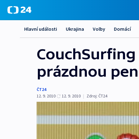
Hlavní události
Ukrajina
Volby
Domácí
CouchSurfing -
prázdnou pe
ČT24
12. 9. 2010
12. 9. 2010
|
Zdroj:
ČT24