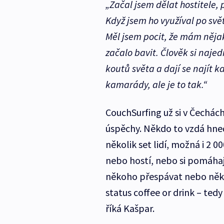
„Začal jsem dělat hostitele, 
Když jsem ho využíval po svě
Měl jsem pocit, že mám něja
začalo bavit. Člověk si naje
koutů světa a dají se najít k
kamarády, ale je to tak.“
CouchSurfing už si v Čechách 
úspěchy. Někdo to vzdá hned
několik set lidí, možná i 2 000
nebo hostí, nebo si pomáhají
někoho přespávat nebo něk
status coffee or drink – tedy
říká Kašpar.