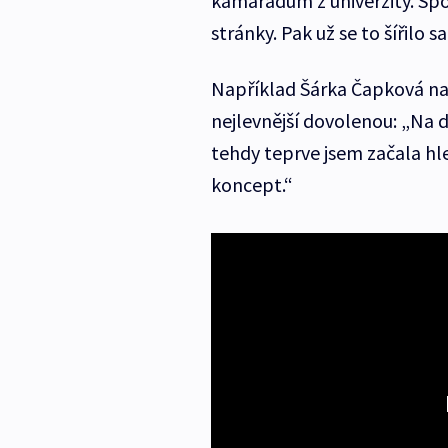
kamarádům z univerzity. Spo
stránky. Pak už se to šířilo s
Například Šárka Čapková na 
nejlevnější dovolenou: „Na 
tehdy teprve jsem začala hl
koncept.“