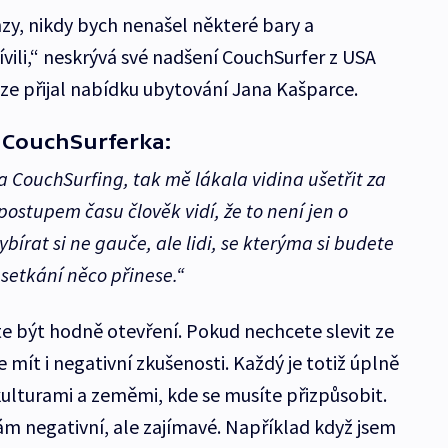
y, nikdy bych nenašel některé bary a
ívili,“ neskrývá své nadšení CouchSurfer z USA
aze přijal nabídku ubytování Jana Kašparce.
 CouchSurferka:
a CouchSurfing, tak mě lákala vidina ušetřit za
postupem času člověk vidí, že to není jen o
ybírat si ne gauče, ale lidi, se kterýma si budete
 setkání něco přinese.“
te být hodně otevření. Pokud nechcete slevit ze
mít i negativní zkušenosti. Každý je totiž úplně
 kulturami a zeměmi, kde se musíte přizpůsobit.
ám negativní, ale zajímavé. Například když jsem