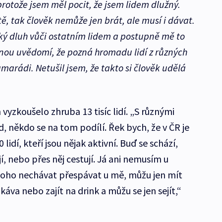
protože jsem měl pocit, že jsem lidem dlužný.
tě, tak člověk nemůže jen brát, ale musí i dávat.
ký dluh vůči ostatním lidem a postupně mě to
dnou uvědomí, že pozná hromadu lidí z různých
amarádi. Netušil jsem, že takto si člověk udělá
vyzkoušelo zhruba 13 tisíc lidí. „S různými
, někdo se na tom podílí. Řek bych, že v ČR je
 lidí, kteří jsou nějak aktivní. Buď se schází,
, nebo přes něj cestují. Já ani nemusím u
oho nechávat přespávat u mě, můžu jen mít
 káva nebo zajít na drink a můžu se jen sejít,“