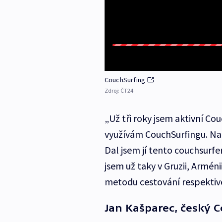
CouchSurfing
Zdroj:
ČT24
„Už tři roky jsem aktivní Cou
využívám CouchSurfingu. Nap
Dal jsem jí tento couchsurfe
jsem už taky v Gruzii, Armén
metodu cestování respektive
Jan Kašparec, český 