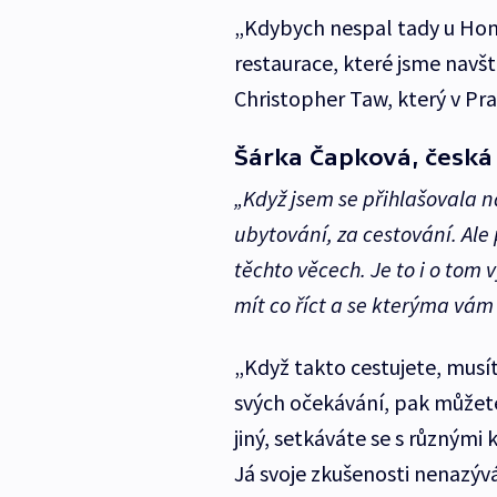
„Kdybych nespal tady u Honz
restaurace, které jsme navšt
Christopher Taw, který v Pr
Šárka Čapková, česká
„Když jsem se přihlašovala n
ubytování, za cestování. Ale 
těchto věcech. Je to i o tom v
mít co říct a se kterýma vám
„Když takto cestujete, musí
svých očekávání, pak můžete 
jiný, setkáváte se s různými
Já svoje zkušenosti nenazýv