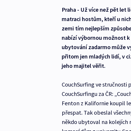
Praha - Už více než pět let l
matraci hostům, kteří u ni
zemi tím nejlepším způsobe
nabízí výbornou možnost k s
ubytování zadarmo může výr
přitom jen mladých lidí, v 
jeho majitel věřit.
CouchSurfing ve stručnosti 
CouchSurfingu za ČR: „Couch
Fenton z Kalifornie koupil le
přespat. Tak obeslal všechny
někdo ubytoval na kolejích n