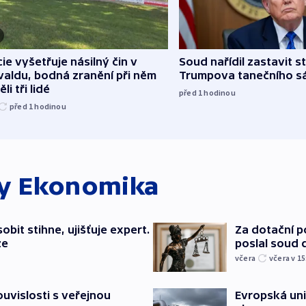
cie vyšetřuje násilný čin v
Soud nařídil zastavit s
aldu, bodná zranění při něm
Trumpova tanečního s
li tři lidé
před 1
hodinou
před 1
hodinou
ky
Ekonomika
bit stihne, ujišťuje expert.
Za dotační 
ze
poslal soud 
včera
včera v 15
souvislosti s veřejnou
Evropská un