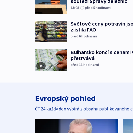
soutěží Správy železnic
13:08
před 5
hodinami
Světové ceny potravin jso
zjistila FAO
před 6
hodinami
Bulharsko končí s cenami 
přetrvává
před 11
hodinami
Evropský pohled
ČT24 každý den vybírá z obsahu publikovaného e