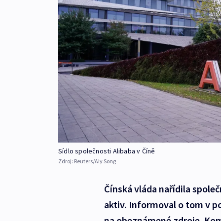
Sídlo společnosti Alibaba v Číně
Zdroj:
Reuters/Aly Song
Čínská vláda nařídila společ
aktiv. Informoval o tom v po
na obeznámené zdroje. Komu