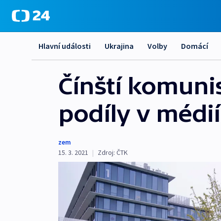
Hlavní události
Ukrajina
Volby
Domácí
Čínští komunis
podíly v médií
zem
15. 3. 2021
|
Zdroj:
ČTK