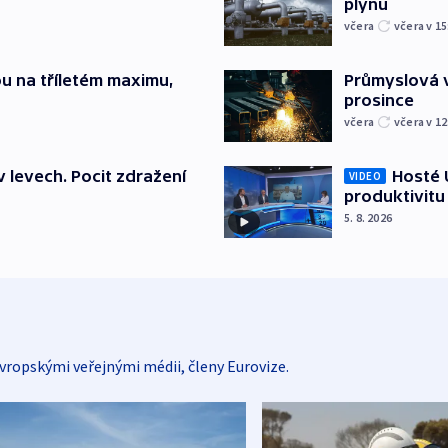
plynu
včera
včera v 15
u na tříletém maximu,
Průmyslová v
prosince
včera
včera v 12
v levech. Pocit zdražení
Hosté U
VIDEO
produktivitu
5. 8. 2026
vropskými veřejnými médii, členy Eurovize.