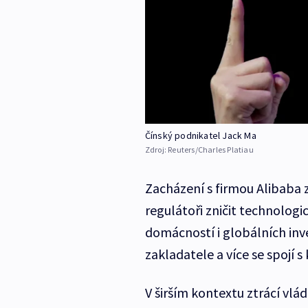
Čínský podnikatel Jack Ma
Zdroj:
Reuters/Charles Platiau
Zacházení s firmou Alibaba z
regulátoři zničit technologi
domácností i globálních inv
zakladatele a více se spojí 
V širším kontextu ztrácí vlá