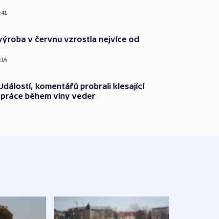
:41
ýroba v červnu vzrostla nejvíce od
:16
dálostí, komentářů probrali klesající
 práce během vlny veder