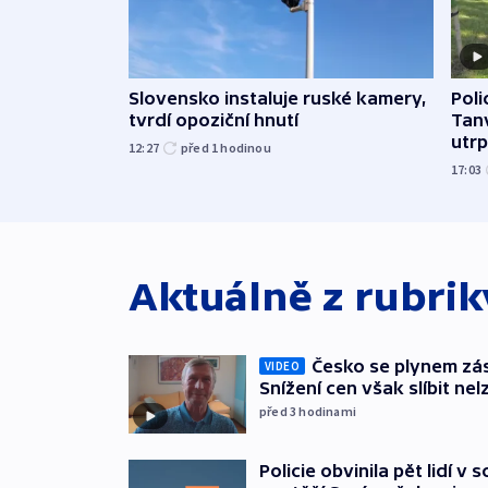
Slovensko instaluje ruské kamery,
Poli
tvrdí opoziční hnutí
Tanv
utrpě
12:27
před 1
hodinou
17:03
Aktuálně z rubri
Česko se plynem záso
VIDEO
Snížení cen však slíbit nel
před 3
hodinami
Policie obvinila pět lidí v 