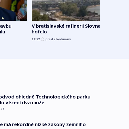
tavbu
V bratislavské rafinerii Slovnaft
Ukra
álu
hořelo
Wildb
Char
14:22
před 2
hodinami
09:02
podvod ohledně Technologického parku
do vězení dva muže
:57
ie má rekordně nízké zásoby zemního