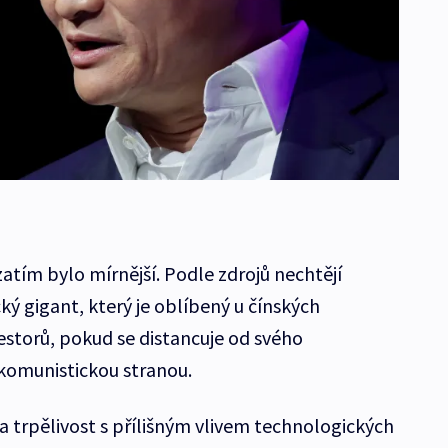
atím bylo mírnější. Podle zdrojů nechtějí
cký gigant, který je oblíbený u čínských
estorů, pokud se distancuje od svého
s komunistickou stranou.
da trpělivost s přílišným vlivem technologických