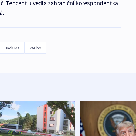
t či Tencent, uvedla zahraniční korespondentka
á.
Jack Ma
Weibo