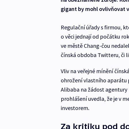
gigant by mohl ovlivňovat v
Regulační úřady s firmou, k
o věci jednají od počátku ro
ve městě Chang-čou nedaleko
čínská obdoba Twitteru, či l
Vliv na veřejné mínění číns
ohrožení vlastního aparátu
Alibaba na žádost agentury
prohlášení uvedla, že je v 
investorem.
Za kritiku pod 