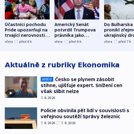
Účastníci pochodu
Americký Senát
Do Bulharska
Pride upozorňují na
potvrdil Trumpova
pronikl zřejm
trvající nerovnosti i
právníka jako
ukrajinský dr
společenskou
ministra
explodoval k
včera
před 6
h
včera
před 6
h
včera
před 7
h
atmosféru
spravedlnosti
od plynovod
Aktuálně z rubriky
Ekonomika
Česko se plynem zásobit
VIDEO
stihne, ujišťuje expert. Snížení cen
však slíbit nelze
7. 8. 2026
Policie obvinila pět lidí v souvislosti s
veřejnou soutěží Správy železnic
7. 8. 2026
7. 8. 2026