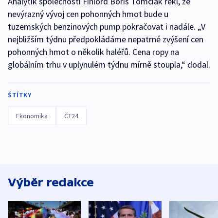
Analytik společnosti Finlord Boris Tomčiak řekl, že
nevýrazný vývoj cen pohonných hmot bude u
tuzemských benzinových pump pokračovat i nadále. „V
nejbližším týdnu předpokládáme nepatrné zvýšení cen
pohonných hmot o několik haléřů. Cena ropy na
globálním trhu v uplynulém týdnu mírně stoupla,“ dodal.
ŠTÍTKY
Ekonomika
ČT24
Výběr redakce