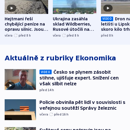
Hejtmani řeší
Ukrajina zasáhla
Dron n
VIDEO
chybějící peníze na
sklad Wildberries,
letišti u Lips
opravu silnic. Jsou
Rusové útočili na
skoro kilo trh
nenárokové, namítá
trh, hasiče či
indicie ukazuj
včera
před 8
h
včera
před 8
h
před 8
h
ministerstvo
stadion
Rusko
Aktuálně z rubriky
Ekonomika
Česko se plynem zásobit
VIDEO
stihne, ujišťuje expert. Snížení cen
však slíbit nelze
před 14
h
Policie obvinila pět lidí v souvislosti s
veřejnou soutěží Správy železnic
včera
před 16
h
Světové ceny potravin jsou na