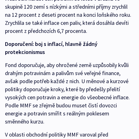
skupině 120 zemí s nízkými a středními příjmy zrychlil
na 12 procent z deseti procent na konci loňského roku.
Zrychlila se také inflace cen paliv, která dosáhla devíti
procent z předchozích 6,7 procenta.
Doporučení: boj s inflací, hlavně žádný
protekcionismus
Fond doporučuje, aby ohrožené země uzpůsobily kvůli
drahým potravinám a palivům své veřejné finance,
avšak podle potřeb každé z nich. U měnové a kurzové
politiky doporučuje kroky, které by předešly přelití
vysokých cen potravin a energie do všeobecné inflace.
Podle MMF se zřejmě budou muset čistí dovozci
energie a potravin smířit s reálným poklesem
směnného kurzu.
V oblasti obchodní politiky MMF varoval před