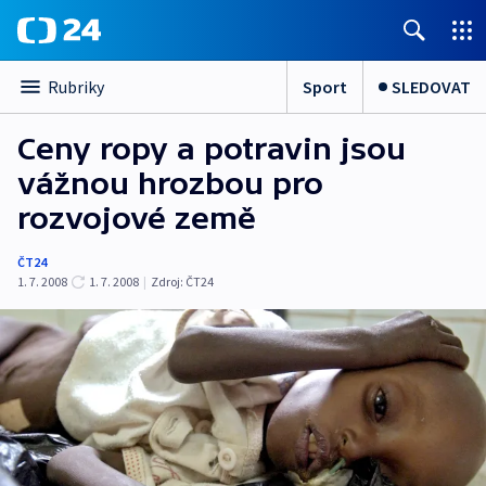
Sport
SLEDOVAT
Rubriky
Ceny ropy a potravin jsou
vážnou hrozbou pro
rozvojové země
ČT24
1. 7. 2008
1. 7. 2008
|
Zdroj:
ČT24