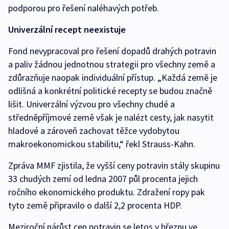
podporou pro řešení naléhavých potřeb.
Univerzální recept neexistuje
Fond nevypracoval pro řešení dopadů drahých potravin
a paliv žádnou jednotnou strategii pro všechny země a
zdůrazňuje naopak individuální přístup. „Každá země je
odlišná a konkrétní politické recepty se budou značně
lišit. Univerzální výzvou pro všechny chudé a
středněpříjmové země však je nalézt cesty, jak nasytit
hladové a zároveň zachovat těžce vydobytou
makroekonomickou stabilitu,“ řekl Strauss-Kahn.
Zpráva MMF zjistila, že vyšší ceny potravin stály skupinu
33 chudých zemí od ledna 2007 půl procenta jejich
ročního ekonomického produktu. Zdražení ropy pak
tyto země připravilo o další 2,2 procenta HDP.
Meziroční nárůst cen potravin se letos v březnu ve