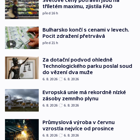
tříletém maximu, zjistila FAO
před 16
h
Bulharsko končí s cenami v levech.
Pocit zdražení přetrvává
před 21
h
Za dotační podvod ohledně
Technologického parku poslal soud
do vězení dva muže
6. 8. 2026
6. 8. 2026
Evropská unie má rekordně nízké
zásoby zemního plynu
6. 8. 2026
6. 8. 2026
Průmyslová výroba v červnu
vzrostla nejvíce od prosince
6. 8. 2026
6. 8. 2026