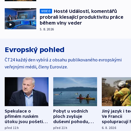
Hosté Událostí, komentářů
VIDEO
probrali klesající produktivitu práce
během vlny veder
5. 8. 2026
Evropský pohled
ČT24 každý den vybírá z obsahu publikovaného evropskými
veřejnými médii, členy Eurovize.
Spekulace o
Pobyt u vodních
Jiný jazyk i t
přímém ruském
ploch zvyšuje
Ve Francii
útoku jsou pošetilé,
duševní pohodu,
spolupracují h
míní estonský
ukázala
různých zemí
před 12
h
před 21
h
6. 8. 2026