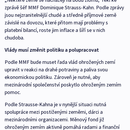
zprávě šéf MMF Dominique Strauss-Kahn. Podle zprávy
jsou nejzranitelnější chudé a středně příjmové země
závislé na dovozu, které přitom mají problémy s
platební bilancí, roste jim inflace a šíří se v nich
chudoba.
Vlády musí změnit politiku a polupracovat
Podle MMF bude muset řada vlád ohrožených zemí
upravit v reakci na drahé potraviny a paliva svou
ekonomickou politiku. Zároveň je nutné, aby
mezinárodní společenství poskytlo ohroženým zemím
pomoc.
Podle Strausse-Kahna je v nynější situaci nutná
spolupráce mezi postiženými zeměmi, dárci a
mezinárodními organizacemi. Měnový fond již
ohroženým zemím aktivně pomáhá radami a finanční