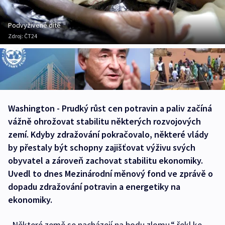
Podvyživené dítě
Zdroj:
ČT24
Washington - Prudký růst cen potravin a paliv začíná
vážně ohrožovat stabilitu některých rozvojových
zemí. Kdyby zdražování pokračovalo, některé vlády
by přestaly být schopny zajišťovat výživu svých
obyvatel a zároveň zachovat stabilitu ekonomiky.
Uvedl to dnes Mezinárodní měnový fond ve zprávě o
dopadu zdražování potravin a energetiky na
ekonomiky.
„Některé země se nacházejí na bodu zlomu,“ řekl ke