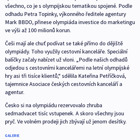
všechno, co je s olympijskou tematikou spojené. Podle
odhadu Petra Topinky, výkonného ředitele agentury
Mark BBDO, přinese olympiáda investice do marketingu
ve výši až 100 milionů korun.
Češi mají ale chuť podívat se také přímo do dějiště
olympiády. Toho využily cestovní kanceláře. Speciální
balíčky začaly nabízet už vloni. „Podle našich odhadů
odjedou s cestovními kancelářemi na letní olympijské
hry asi tři tisíce klientů,“ sdělila Kateřina Petříčková,
tajemnice Asociace českých cestovních kanceláří a
agentur.
Česko si na olympiádu rezervovalo zhruba
sedmadvacet tisíc vstupenek. A skoro všechny jsou
pryč. Ve volném prodeji jich zbývají už jenom desítky.
GALERIE