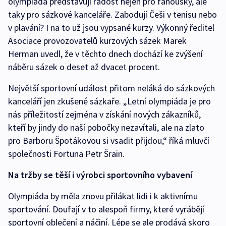
olympiáda představují radost nejen pro fanoušky, ale
taky pro sázkové kanceláře. Zabodují Češi v tenisu nebo
v plavání? I na to už jsou vypsané kurzy. Výkonný ředitel
Asociace provozovatelů kurzových sázek Marek
Herman uvedl, že v těchto dnech dochází ke zvýšení
náběru sázek o deset až dvacet procent.
Největší sportovní událost přitom neláká do sázkových
kanceláří jen zkušené sázkaře. „Letní olympiáda je pro
nás příležitostí zejména v získání nových zákazníků,
kteří by jindy do naší pobočky nezavítali, ale na zlato
pro Barboru Špotákovou si vsadit přijdou,“ říká mluvčí
společnosti Fortuna Petr Šrain.
Na tržby se těší i výrobci sportovního vybavení
Olympiáda by měla znovu přilákat lidi i k aktivnímu
sportování. Doufají v to alespoň firmy, které vyrábějí
sportovní oblečení a náčiní. Lépe se ale prodává skoro