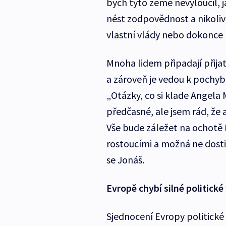
bych tyto země nevyloučil, já
nést zodpovědnost a nikoliv 
vlastní vlády nebo dokonce E
Mnoha lidem připadají přija
a zároveň je vedou k pochy
„Otázky, co si klade Angela
předčasné, ale jsem rád, že 
Vše bude záležet na ochotě 
rostoucími a možná ne dosti
se Jonáš.
Evropě chybí silné politické
Sjednocení Evropy politické 