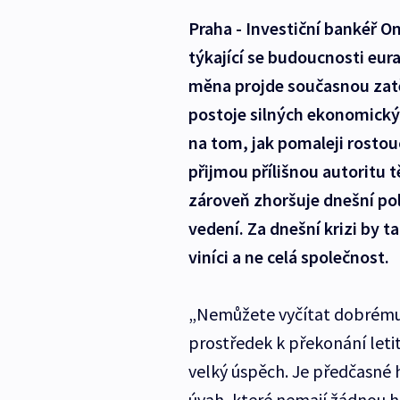
Praha - Investiční bankéř O
týkající se budoucnosti eur
měna projde současnou zatě
postoje silných ekonomický
na tom, jak pomaleji rostouc
přijmou přílišnou autoritu 
zároveň zhoršuje dnešní poli
vedení. Za dnešní krizi by 
viníci a ne celá společnost.
„Nemůžete vyčítat dobrému ř
prostředek k překonání leti
velký úspěch. Je předčasné h
úvah, které nemají žádnou h