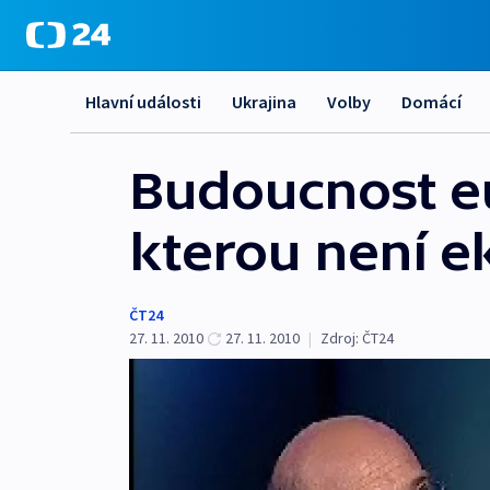
Hlavní události
Ukrajina
Volby
Domácí
Budoucnost eur
kterou není 
ČT24
27. 11. 2010
27. 11. 2010
|
Zdroj:
ČT24