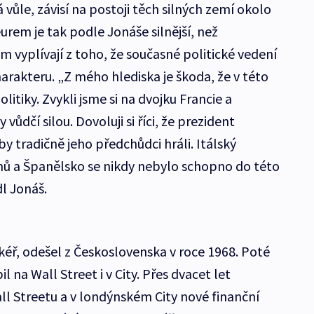
á vůle, závisí na postoji těch silných zemí okolo
urem je tak podle Jonáše silnější, než
vyplívají z toho, že současné politické vedení
harakteru. „Z mého hlediska je škoda, že v této
tiky. Zvykli jsme si na dvojku Francie a
ůdčí silou. Dovoluji si říci, že prezident
by tradičně jeho předchůdci hráli. Itálský
 a Španělsko se nikdy nebylo schopno do této
dl Jonáš.
kéř, odešel z Československa v roce 1968. Poté
 na Wall Street i v City. Přes dvacet let
l Streetu a v londýnském City nové finanční