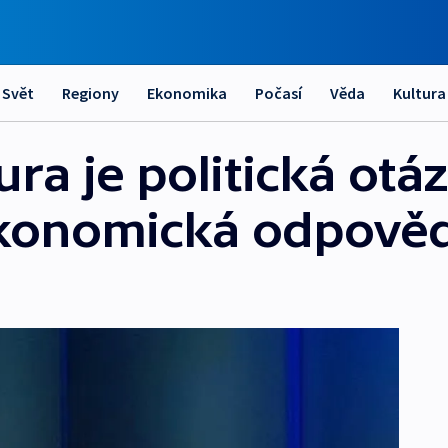
Svět
Regiony
Ekonomika
Počasí
Věda
Kultura
a je politická otáz
ekonomická odpově