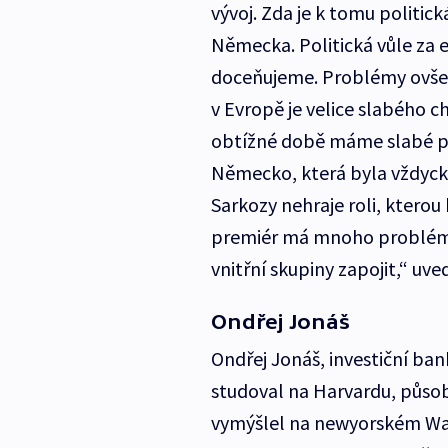
vývoj. Zda je k tomu politick
Německa. Politická vůle za e
doceňujeme. Problémy ovšem 
v Evropě je velice slabého c
obtížné době máme slabé poli
Německo, která byla vždycky v
Sarkozy nehraje roli, kterou 
premiér má mnoho problémů
vnitřní skupiny zapojit,“ uve
Ondřej Jonáš
Ondřej Jonáš, investiční ban
studoval na Harvardu, působil
vymýšlel na newyorském Wal