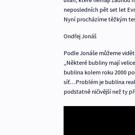
neposledních pět set let Evr
Nyní procházíme těžkým tes
Ondřej Jonáš
Podle Jonáše můžeme vidět v
„Některé bubliny mají velic
bublina kolem roku 2000 po
síť…Problém je bublina reali
podstatně ničivější než ty p