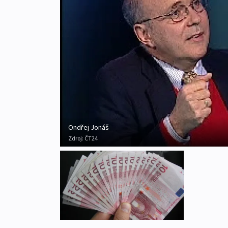
Ondřej Jonáš
Zdroj:
ČT24