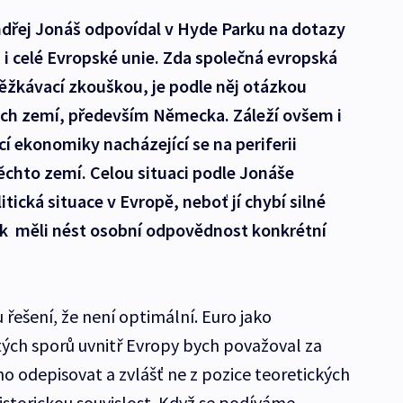
ndřej Jonáš odpovídal v Hyde Parku na dotazy
a i celé Evropské unie. Zda společná evropská
žkávací zkouškou, je podle něj otázkou
ch zemí, především Německa. Záleží ovšem i
í ekonomiky nacházející se na periferii
těchto zemí. Celou situaci podle Jonáše
tická situace v Evropě, neboť jí chybí silné
tak měli nést osobní odpovědnost konkrétní
ešení, že není optimální. Euro jako
tých sporů uvnitř Evropy bych považoval za
o odepisovat a zvlášť ne z pozice teoretických
istorickou souvislost. Když se podíváme