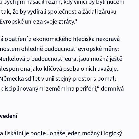
 bych jim nasadil režim, kdy viníci by byli nuceni
tak, že by vydírali společnost a žádali záruku
vropské unie za svoje ztráty.“
tá opatření z ekonomického hlediska nezdravá
bnostem ohledně budoucnosti evropské měny:
 Merkelová o budoucnosti eura, jsou možná ještě
alespoň ona jako klíčová osoba o nich uvažuje.
Německa sdílet v unii stejný prostor s pomalu
 disciplinovanými zeměmi na periférii,“ domnívá
 vedení
a fiskální je podle Jonáše jeden možný i logický