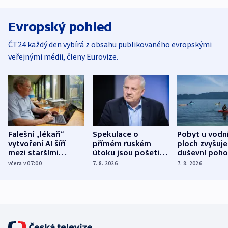
Evropský pohled
ČT24 každý den vybírá z obsahu publikovaného evropskými
veřejnými médii, členy Eurovize.
Falešní „lékaři“
Spekulace o
Pobyt u vodn
vytvoření AI šíří
přímém ruském
ploch zvyšuje
mezi staršími
útoku jsou pošetilé,
duševní poho
Poláky nebezpečné
míní estonský
ukázala
včera v 07:00
7. 8. 2026
7. 8. 2026
zdravotní rady
bezpečnostní
mezinárodní 
expert