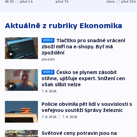
Bělgorodu
evakuovali tisíce lidí
společensko
08:39
před 1
h
před 7
h
včera
před 19
h
atmosféru
Aktuálně z rubriky
Ekonomika
Tlačítko pro snadné vrácení
VIDEO
zboží míří na e-shopy. Byť má
zpoždění
před 8
h
Česko se plynem zásobit
VIDEO
stihne, ujišťuje expert. Snížení cen
však slíbit nelze
7. 8. 2026
Policie obvinila pět lidí v souvislosti s
veřejnou soutěží Správy železnic
7. 8. 2026
7. 8. 2026
Světové ceny potravin jsou na