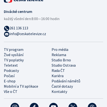
Divácké centrum
každý všední den:
8:00—16:00 hodin
261 136 113
info@ceskatelevize.cz
TV program
Pro média
Živé vysílání
Reklama
TV poplatky
Studio Brno
Teletext
Studio Ostrava
Podcasty
Rada ČT
Počasí
Kariéra
E-shop
Podávání námětů
Mobilní a TV aplikace
Časté dotazy
Vše o ČT
Kontakty