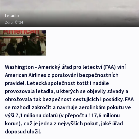
Letadlo
Zdroj:
ČT24
Washington - Americký úřad pro letectví (FAA) viní
American Airlines z porušování bezpečnostních
pravidel. Letecká společnost totiž i nadále
provozovala letadla, u kterých se objevily závady a
ohrožovala tak bezpečnost cestujících i posádky. FAA
se rozhodl zakročit a navrhuje aerolinkám pokutu ve
výši 7,1 milionu dolarů (v přepočtu 117,6 milionu
korun), což je jedna z nejvyšších pokut, jaké úřad
doposud uložil.