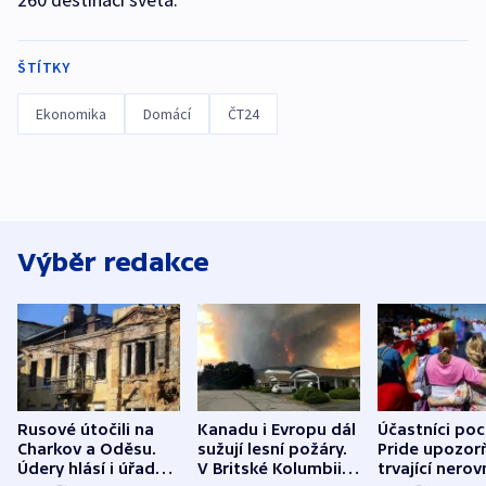
ŠTÍTKY
Ekonomika
Domácí
ČT24
Výběr redakce
Rusové útočili na
Kanadu i Evropu dál
Účastníci po
Charkov a Oděsu.
sužují lesní požáry.
Pride upozorň
Údery hlásí i úřady v
V Britské Kolumbii
trvající nerov