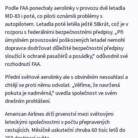
Podle FAA ponechaly aerolinky v provozu dvě letadla
MD-83 i poté, co piloti oznámili problémy s
autopilotem. Letadla poté letěla ještě 58krát, což je v
rozporu s federálními bezpečnostními předpisy. „Při
úmyslném provozování poškozených letadel nemohl
dopravce dodržovat důležité bezpečnostní předpisy
sloužící k ochraně pasažérů a posádky,“ odůvodnil své
rozhodnutí FAA.
Přední světové aerolinky ale s obviněním nesouhlasí a
chtějí se proti němu odvolat. „Věříme, že navržená
pokuta je nadměrná,“ uvedla společnost ve svém
dnešním prohlášení.
American Airlines drží prvenství mezi světovými
leteckými společnostmi v počtu přepravených
cestujících. Měsíčně uskuteční zhruba 60 tisíc letů do
260 destinací světa.