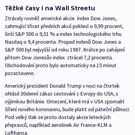
Těžké časy i na Wall Streetu
Ztrácely rovněž americké akcie. Index Dow Jones,
zahrnující třicet předních akcií poklesl o 9,99 procent,
širší S&P 500 o 9,51 % a index technologického trhu
Nasdaq o 9,4 procenta. Propad indexů Dow Jones a
S&P 500 byl nejvyšší od roku 1987. Krátce po zahájení
přitom Dow Jonesův index ztrácel 7,2 procenta.
Obchodování proto bylo automaticky na 15 minut
pozastaveno.
Americký prezident Donald Trump v noci na čtvrtek
ohlásil 30denní zákaz cestování z Evropy do USA, s
výjimkou Británie. Omezení, které má v USA zpomalit
šíření nového koronaviru, bude platit od páteční půlnoci.
Pod velký tlak se proto dostaly akcie leteckých
přepravců, například aerolinek Air France-KLM a
Lufthansa.