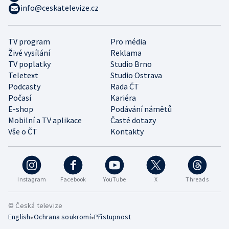
info@ceskatelevize.cz
TV program
Pro média
Živé vysílání
Reklama
TV poplatky
Studio Brno
Teletext
Studio Ostrava
Podcasty
Rada ČT
Počasí
Kariéra
E-shop
Podávání námětů
Mobilní a TV aplikace
Časté dotazy
Vše o ČT
Kontakty
Instagram
Facebook
YouTube
X
Threads
© Česká televize
•
•
English
Ochrana soukromí
Přístupnost