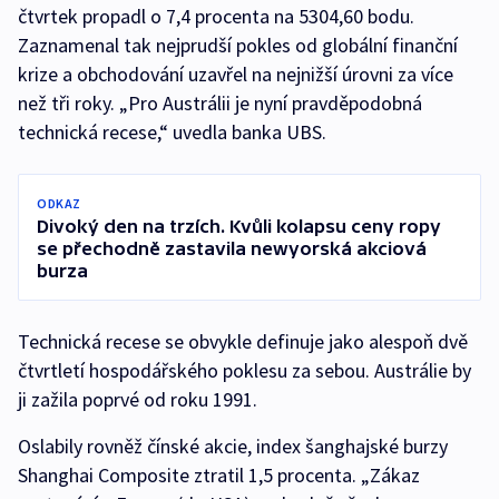
čtvrtek propadl o 7,4 procenta na 5304,60 bodu.
Zaznamenal tak nejprudší pokles od globální finanční
krize a obchodování uzavřel na nejnižší úrovni za více
než tři roky. „Pro Austrálii je nyní pravděpodobná
technická recese,“ uvedla banka UBS.
ODKAZ
Divoký den na trzích. Kvůli kolapsu ceny ropy
se přechodně zastavila newyorská akciová
burza
Technická recese se obvykle definuje jako alespoň dvě
čtvrtletí hospodářského poklesu za sebou. Austrálie by
ji zažila poprvé od roku 1991.
Oslabily rovněž čínské akcie, index šanghajské burzy
Shanghai Composite ztratil 1,5 procenta. „Zákaz