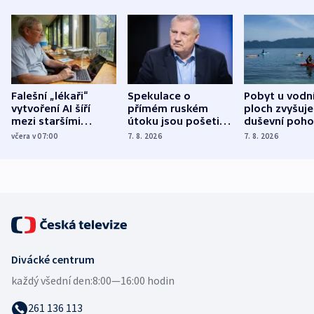
Falešní „lékaři“
Spekulace o
Pobyt u vodn
vytvoření AI šíří
přímém ruském
ploch zvyšuje
mezi staršími
útoku jsou pošetilé,
duševní poho
Poláky nebezpečné
míní estonský
ukázala
včera v 07:00
7. 8. 2026
7. 8. 2026
zdravotní rady
bezpečnostní
mezinárodní 
expert
Divácké centrum
každý všední den:
8:00—16:00 hodin
261 136 113