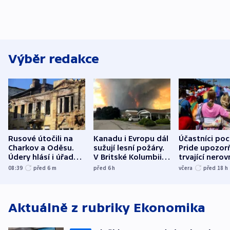
Výběr redakce
Rusové útočili na
Kanadu i Evropu dál
Účastníci po
Charkov a Oděsu.
sužují lesní požáry.
Pride upozorň
Údery hlásí i úřady v
V Britské Kolumbii
trvající nerov
Bělgorodu
evakuovali tisíce lidí
společensko
08:39
před 6
m
před 6
h
včera
před 18
h
atmosféru
Aktuálně z rubriky
Ekonomika