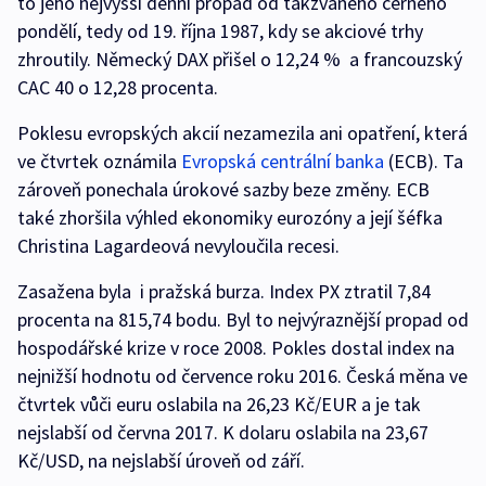
to jeho nejvyšší denní propad od takzvaného černého
pondělí, tedy od 19. října 1987, kdy se akciové trhy
zhroutily. Německý DAX přišel o 12,24 % a francouzský
CAC 40 o 12,28 procenta.
Poklesu evropských akcií nezamezila ani opatření, která
ve čtvrtek oznámila
Evropská centrální banka
(ECB). Ta
zároveň ponechala úrokové sazby beze změny. ECB
také zhoršila výhled ekonomiky eurozóny a její šéfka
Christina Lagardeová nevyloučila recesi.
Zasažena byla i pražská burza. Index PX ztratil 7,84
procenta na 815,74 bodu. Byl to nejvýraznější propad od
hospodářské krize v roce 2008. Pokles dostal index na
nejnižší hodnotu od července roku 2016. Česká měna ve
čtvrtek vůči euru oslabila na 26,23 Kč/EUR a je tak
nejslabší od června 2017. K dolaru oslabila na 23,67
Kč/USD, na nejslabší úroveň od září.