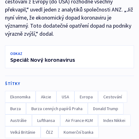
cestování z Evropy (do USA) rozhodně všechny
překvapil,“ uvedl jeden z analytiků společnosti ANZ. „Již
nyní víme, že ekonomický dopad koronaviru je
významný. Toto dodatečné opatření dopad na podniky
výrazně zvýší,“ dodal.
ODKAZ
Speciál: Nový koronavirus
ŠTÍTKY
Ekonomika
Akcie
USA
Evropa
Cestování
Burza
Burza cenných papírů Praha
Donald Trump
Austrálie
Lufthansa
Air France-KLM
Index Nikkei
Velká Británie
ČEZ
Komerční banka