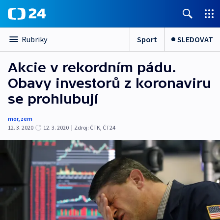
Sport
SLEDOVAT
Rubriky
Akcie v rekordním pádu.
Obavy investorů z koronaviru
se prohlubují
mor
,
zem
12. 3. 2020
12. 3. 2020
|
Zdroj:
ČTK
,
ČT24