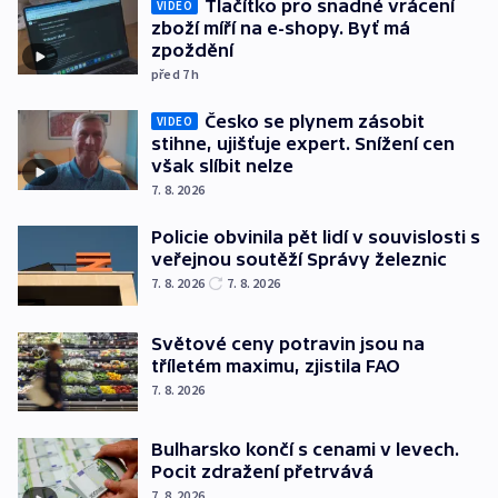
Tlačítko pro snadné vrácení
VIDEO
zboží míří na e-shopy. Byť má
zpoždění
před 7
h
Česko se plynem zásobit
VIDEO
stihne, ujišťuje expert. Snížení cen
však slíbit nelze
7. 8. 2026
Policie obvinila pět lidí v souvislosti s
veřejnou soutěží Správy železnic
7. 8. 2026
7. 8. 2026
Světové ceny potravin jsou na
tříletém maximu, zjistila FAO
7. 8. 2026
Bulharsko končí s cenami v levech.
Pocit zdražení přetrvává
7. 8. 2026