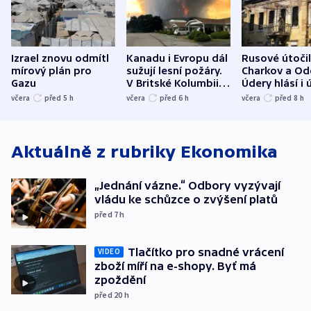
Izrael znovu odmítl
Kanadu i Evropu dál
Rusové útočil
mírový plán pro
sužují lesní požáry.
Charkov a Od
Gazu
V Britské Kolumbii
Údery hlásí i 
evakuovali tisíce lidí
Bělgorodu
včera
před 5
h
včera
před 6
h
včera
před 8
h
Aktuálně z rubriky
Ekonomika
„Jednání vázne.“ Odbory vyzývají
vládu ke schůzce o zvýšení platů
před 7
h
Tlačítko pro snadné vrácení
VIDEO
zboží míří na e-shopy. Byť má
zpoždění
před 20
h