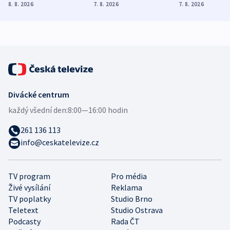
Poláky nebezpečné
míní estonský
ukázala
8. 8. 2026
7. 8. 2026
7. 8. 2026
zdravotní rady
bezpečnostní
mezinárodní 
expert
Divácké centrum
každý všední den:
8:00—16:00 hodin
261 136 113
info@ceskatelevize.cz
TV program
Pro média
Živé vysílání
Reklama
TV poplatky
Studio Brno
Teletext
Studio Ostrava
Podcasty
Rada ČT