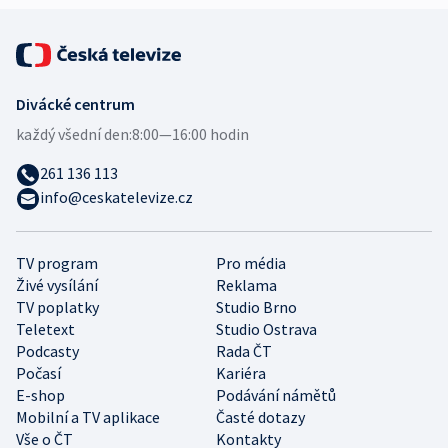
Divácké centrum
každý všední den:
8:00—16:00 hodin
261 136 113
info@ceskatelevize.cz
TV program
Pro média
Živé vysílání
Reklama
TV poplatky
Studio Brno
Teletext
Studio Ostrava
Podcasty
Rada ČT
Počasí
Kariéra
E-shop
Podávání námětů
Mobilní a TV aplikace
Časté dotazy
Vše o ČT
Kontakty