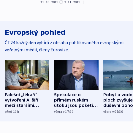
31. 10. 2019
2. 11. 2019
|
Evropský pohled
ČT24 každý den vybírá z obsahu publikovaného evropskými
veřejnými médii, členy Eurovize.
Falešní „lékaři“
Spekulace o
Pobyt u vodn
vytvoření AI šíří
přímém ruském
ploch zvyšuje
mezi staršími
útoku jsou pošetilé,
duševní poho
Poláky nebezpečné
míní estonský
ukázala
před 11
h
včera v 17:11
včera v 07:30
zdravotní rady
bezpečnostní
mezinárodní 
expert