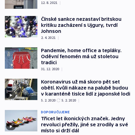
12. 8. 2021
|
Čínské sankce nezastaví britskou
kritiku zacházení s Ujgury, tvrdí
Johnson
2. 4. 2021
|
Pandemie, home office a tepláky.
Oděvní fenomén má už stoletou
tradici
31. 12. 2020
|
Koronavirus už má skoro pět set
obětí. Kvůli nákaze na palubě budou
v karanténě tisíce lidí z japonské lodi
5. 2. 2020
5. 2. 2020
|
DOPORUČUJEME
Třicet let ikonických značek. Jedny
revoluci přežily, jiné se zrodily a své
místo si drží dál