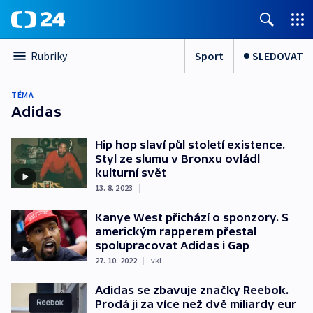
Sport
SLEDOVAT
Rubriky
TÉMA
Adidas
Hip hop slaví půl století existence.
Styl ze slumu v Bronxu ovládl
kulturní svět
13. 8. 2023
|
Kanye West přichází o sponzory. S
americkým rapperem přestal
spolupracovat Adidas i Gap
27. 10. 2022
|
vkl
Adidas se zbavuje značky Reebok.
Prodá ji za více než dvě miliardy eur