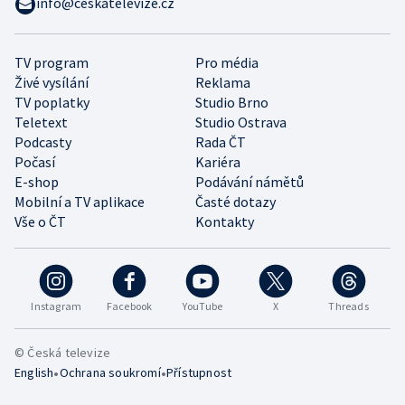
info@ceskatelevize.cz
TV program
Pro média
Živé vysílání
Reklama
TV poplatky
Studio Brno
Teletext
Studio Ostrava
Podcasty
Rada ČT
Počasí
Kariéra
E-shop
Podávání námětů
Mobilní a TV aplikace
Časté dotazy
Vše o ČT
Kontakty
Instagram
Facebook
YouTube
X
Threads
© Česká televize
•
•
English
Ochrana soukromí
Přístupnost