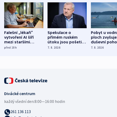
Falešní „lékaři“
Spekulace o
Pobyt u vodn
vytvoření AI šíří
přímém ruském
ploch zvyšuje
mezi staršími
útoku jsou pošetilé,
duševní poho
Poláky nebezpečné
míní estonský
ukázala
před 18
h
7. 8. 2026
7. 8. 2026
zdravotní rady
bezpečnostní
mezinárodní 
expert
Divácké centrum
každý všední den:
8:00—16:00 hodin
261 136 113