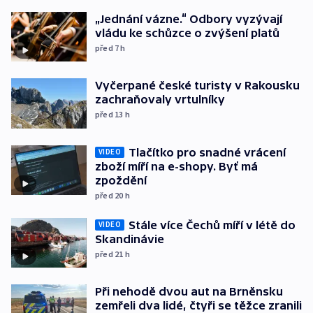
„Jednání vázne.“ Odbory vyzývají
vládu ke schůzce o zvýšení platů
před 7
h
Vyčerpané české turisty v Rakousku
zachraňovaly vrtulníky
před 13
h
Tlačítko pro snadné vrácení
VIDEO
zboží míří na e-shopy. Byť má
zpoždění
před 20
h
Stále více Čechů míří v létě do
VIDEO
Skandinávie
před 21
h
Při nehodě dvou aut na Brněnsku
zemřeli dva lidé, čtyři se těžce zranili