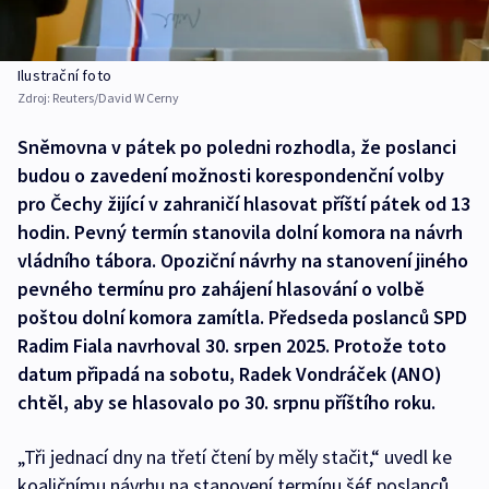
Ilustrační foto
Zdroj:
Reuters/David W Cerny
Sněmovna v pátek po poledni rozhodla, že poslanci
budou o zavedení možnosti korespondenční volby
pro Čechy žijící v zahraničí hlasovat příští pátek od 13
hodin. Pevný termín stanovila dolní komora na návrh
vládního tábora. Opoziční návrhy na stanovení jiného
pevného termínu pro zahájení hlasování o volbě
poštou dolní komora zamítla. Předseda poslanců SPD
Radim Fiala navrhoval 30. srpen 2025. Protože toto
datum připadá na sobotu, Radek Vondráček (ANO)
chtěl, aby se hlasovalo po 30. srpnu příštího roku.
„Tři jednací dny na třetí čtení by měly stačit,“ uvedl ke
koaličnímu návrhu na stanovení termínu šéf poslanců