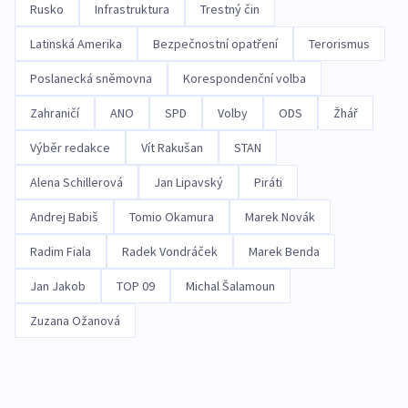
Rusko
Infrastruktura
Trestný čin
Latinská Amerika
Bezpečnostní opatření
Terorismus
Poslanecká sněmovna
Korespondenční volba
Zahraničí
ANO
SPD
Volby
ODS
Žhář
Výběr redakce
Vít Rakušan
STAN
Alena Schillerová
Jan Lipavský
Piráti
Andrej Babiš
Tomio Okamura
Marek Novák
Radim Fiala
Radek Vondráček
Marek Benda
Jan Jakob
TOP 09
Michal Šalamoun
Zuzana Ožanová