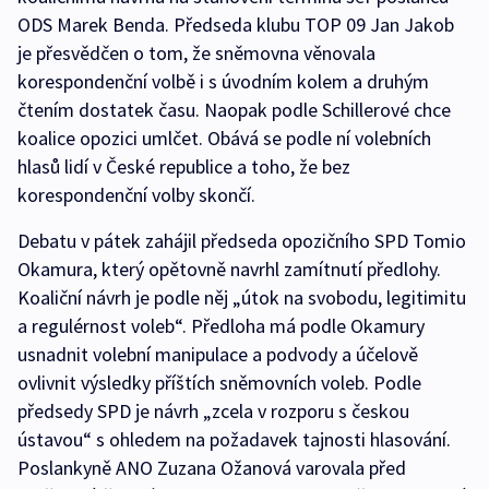
ODS Marek Benda. Předseda klubu TOP 09 Jan Jakob
je přesvědčen o tom, že sněmovna věnovala
korespondenční volbě i s úvodním kolem a druhým
čtením dostatek času. Naopak podle Schillerové chce
koalice opozici umlčet. Obává se podle ní volebních
hlasů lidí v České republice a toho, že bez
korespondenční volby skončí.
Debatu v pátek zahájil předseda opozičního SPD Tomio
Okamura, který opětovně navrhl zamítnutí předlohy.
Koaliční návrh je podle něj „útok na svobodu, legitimitu
a regulérnost voleb“. Předloha má podle Okamury
usnadnit volební manipulace a podvody a účelově
ovlivnit výsledky příštích sněmovních voleb. Podle
předsedy SPD je návrh „zcela v rozporu s českou
ústavou“ s ohledem na požadavek tajnosti hlasování.
Poslankyně ANO Zuzana Ožanová varovala před