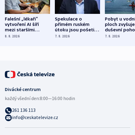
Falešní „lékaři“
Spekulace o
Pobyt u vodn
vytvoření AI šíří
přímém ruském
ploch zvyšuje
mezi staršími
útoku jsou pošetilé,
duševní poho
Poláky nebezpečné
míní estonský
ukázala
8. 8. 2026
7. 8. 2026
7. 8. 2026
zdravotní rady
bezpečnostní
mezinárodní 
expert
Divácké centrum
každý všední den:
8:00—16:00 hodin
261 136 113
info@ceskatelevize.cz