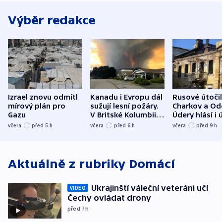
Výběr redakce
Izrael znovu odmítl
Kanadu i Evropu dál
Rusové útočil
mírový plán pro
sužují lesní požáry.
Charkov a Od
Gazu
V Britské Kolumbii
Údery hlásí i 
evakuovali tisíce lidí
Bělgorodu
včera
před 5
h
včera
před 6
h
včera
před 9
h
Aktuálně z rubriky
Domácí
Ukrajinští váleční veteráni učí
VIDEO
Čechy ovládat drony
před 7
h