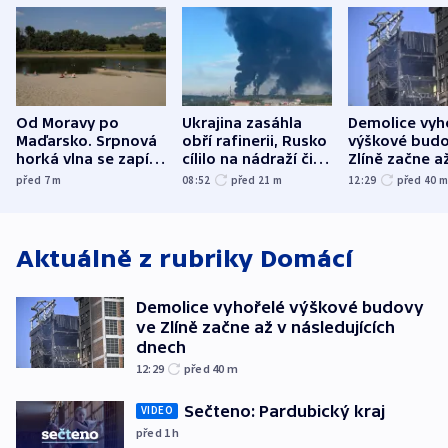
Od Moravy po
Ukrajina zasáhla
Demolice vyh
Maďarsko. Srpnová
obří rafinerii, Rusko
výškové budo
horká vlna se zapíše
cílilo na nádraží či
Zlíně začne a
do dějin
autobus
následujících
před 7
m
08:52
před 21
m
12:29
před 40
klimatologie
Aktuálně z rubriky
Domácí
Demolice vyhořelé výškové budovy
ve Zlíně začne až v následujících
dnech
12:29
před 40
m
Sečteno: Pardubický kraj
VIDEO
před 1
h