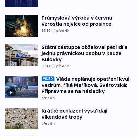
Průmyslová výroba v červnu
vzrostla nejvíce od prosince
10:10
před 4
h
Státní zástupce obžaloval pět lidí a
jednu právnickou osobu v kauze
Bulovky
06:11
před 5
h
Vláda neplánuje opatření kvůli
VIDEO
vedrům, říká Maříková. Svárovská:
Připravme se na následky
před 8
h
Krátké ochlazení vystřídají
víkendové tropy
před 9
h