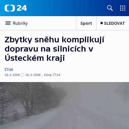
Sport
SLEDOVAT
Rubriky
Zbytky sněhu komplikují
dopravu na silnicích v
Ústeckém kraji
ČT24
26. 3. 2008
26. 3. 2008
|
Zdroj:
ČT24