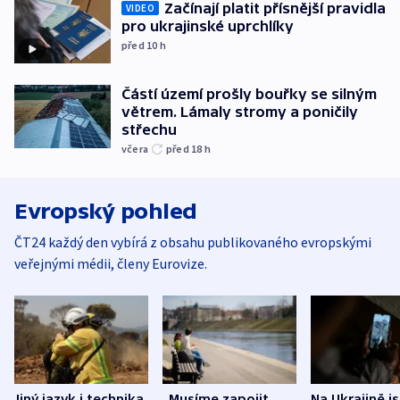
Začínají platit přísnější pravidla
VIDEO
pro ukrajinské uprchlíky
před 10
h
Částí území prošly bouřky se silným
větrem. Lámaly stromy a poničily
střechu
včera
před 18
h
Evropský pohled
ČT24 každý den vybírá z obsahu publikovaného evropskými
veřejnými médii, členy Eurovize.
Jiný jazyk i technika.
„Musíme zapojit
Na Ukrajině j