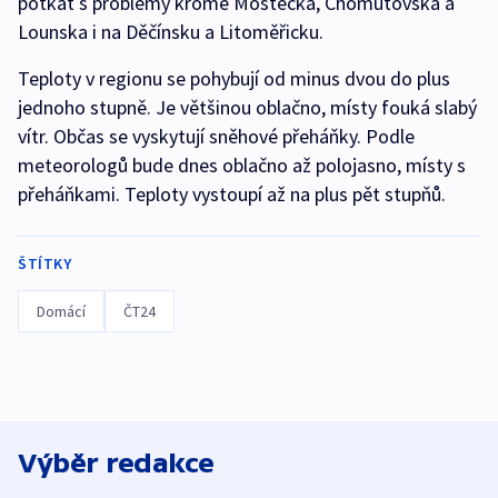
potkat s problémy kromě Mostecka, Chomutovska a
Lounska i na Děčínsku a Litoměřicku.
Teploty v regionu se pohybují od minus dvou do plus
jednoho stupně. Je většinou oblačno, místy fouká slabý
vítr. Občas se vyskytují sněhové přeháňky. Podle
meteorologů bude dnes oblačno až polojasno, místy s
přeháňkami. Teploty vystoupí až na plus pět stupňů.
ŠTÍTKY
Domácí
ČT24
Výběr redakce