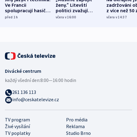
Ve Francii
ženy.“ Litevští
zadržováni o
spolupracují hasiči z
politici zvažují
z více než 50 
různých zemí
dohodu o
Bojovali na s
před 1
h
včera v 16:00
včera v 14:37
demografii
Ruska
Divácké centrum
každý všední den:
8:00—16:00 hodin
261 136 113
info@ceskatelevize.cz
TV program
Pro média
Živé vysílání
Reklama
TV poplatky
Studio Brno