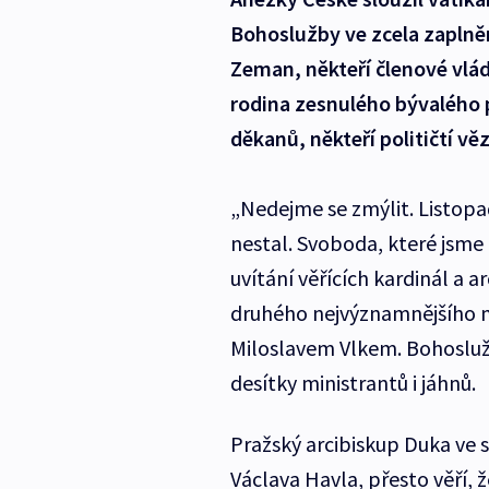
Bohoslužby ve zcela zaplně
Zeman, někteří členové vlád
rodina zesnulého bývalého p
děkanů, někteří političtí věz
„Nedejme se zmýlit. Listopa
nestal. Svoboda, které jsme 
uvítání věřících kardinál a 
druhého nejvýznamnějšího m
Miloslavem Vlkem. Bohoslužb
desítky ministrantů i jáhnů.
Pražský arcibiskup Duka ve s
Václava Havla, přesto věří, 