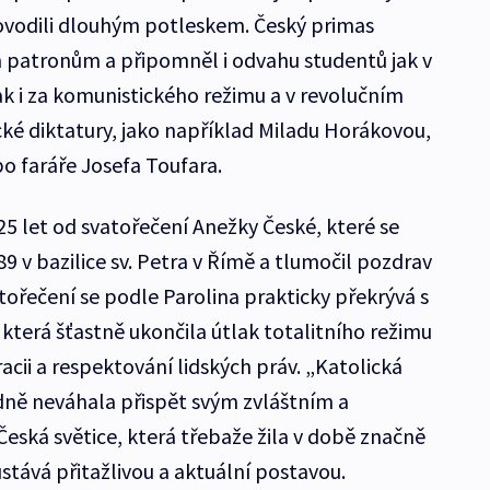
provodili dlouhým potleskem. Český primas
patronům a připomněl i odvahu studentů jak v
ak i za komunistického režimu a v revolučním
cké diktatury, jako například Miladu Horákovou,
o faráře Josefa Toufara.
25 let od svatořečení Anežky České, které se
89 v bazilice sv. Petra v Římě a tlumočil pozdrav
tořečení se podle Parolina prakticky překrývá s
která šťastně ukončila útlak totalitního režimu
cii a respektování lidských práv. „Katolická
odně neváhala přispět svým zvláštním a
eská světice, která třebaže žila v době značně
ůstává přitažlivou a aktuální postavou.