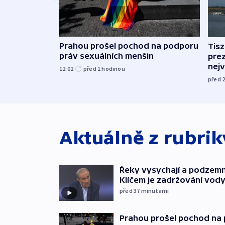
Prahou prošel pochod na podporu
Tis
práv sexuálních menšin
pre
nej
12:02
před 1
hodinou
před 
Aktuálně z rubri
Řeky vysychají a podzemn
Klíčem je zadržování vod
před 37
minutami
Prahou prošel pochod na 