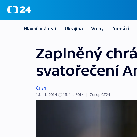
Hlavní události
Ukrajina
Volby
Domácí
Zaplněný chrá
svatořečení A
ČT24
15. 11. 2014
15. 11. 2014
|
Zdroj:
ČT24