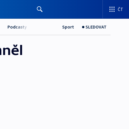
ČT
Podcasty
Sport
SLEDOVAT
mněl