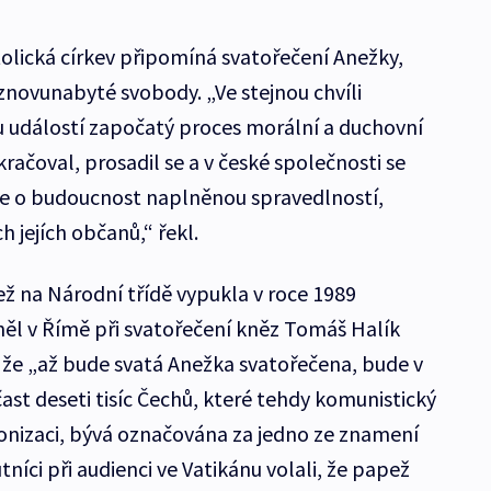
tolická církev připomíná svatořečení Anežky,
znovunabyté svobody. „Ve stejnou chvíli
ou událostí započatý proces morální a duchovní
ačoval, prosadil se a v české společnosti se
ze o budoucnost naplněnou spravedlností,
 jejích občanů,“ řekl.
ž na Národní třídě vypukla v roce 1989
ěl v Římě při svatořečení kněz Tomáš Halík
, že „až bude svatá Anežka svatořečena, bude v
st deseti tisíc Čechů, které tehdy komunistický
onizaci, bývá označována za jedno ze znamení
íci při audienci ve Vatikánu volali, že papež