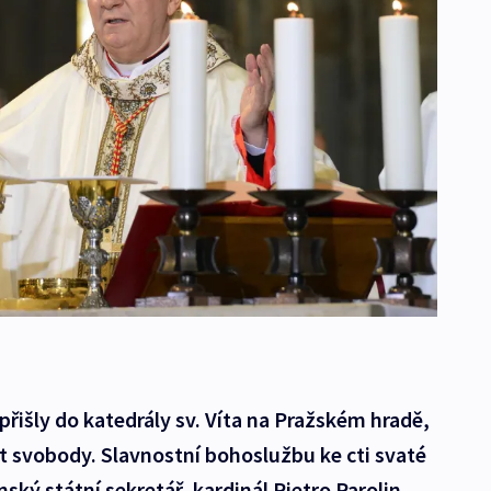
 přišly do katedrály sv. Víta na Pražském hradě,
t svobody. Slavnostní bohoslužbu ke cti svaté
ský státní sekretář, kardinál Pietro Parolin.