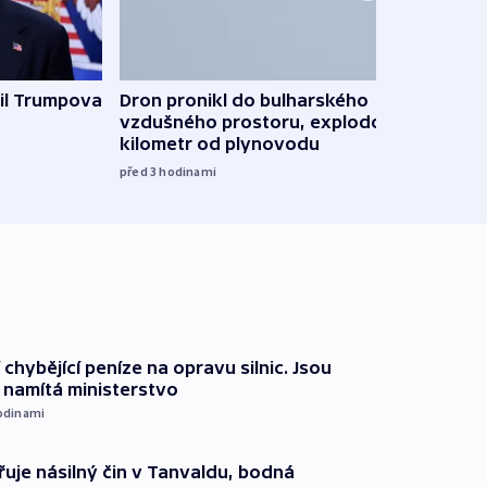
il Trumpova
Dron pronikl do bulharského
Ruský
vzdušného prostoru, explodoval
čtyři 
kilometr od plynovodu
08:20
před 3
hodinami
 chybějící peníze na opravu silnic. Jsou
namítá ministerstvo
odinami
řuje násilný čin v Tanvaldu, bodná