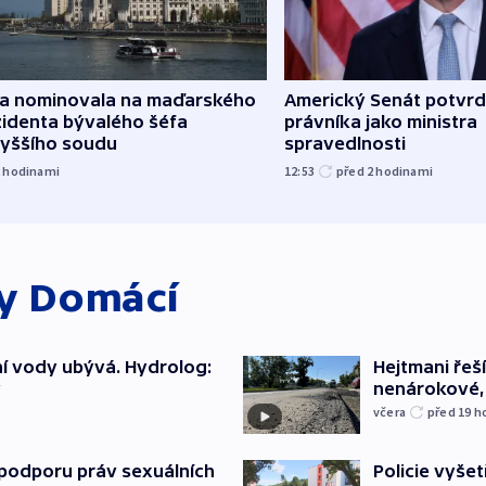
za nominovala na maďarského
Americký Senát potvrd
zidenta bývalého šéfa
právníka jako ministra
vyššího soudu
spravedlnosti
2
hodinami
12:53
před 2
hodinami
ky
Domácí
í vody ubývá. Hydrolog:
Hejtmani řeší
y
nenárokové, 
včera
před 19
h
podporu práv sexuálních
Policie vyšet