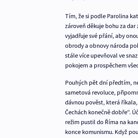
Tím, že si podle Parolina ka
zároveň děkuje bohu za dar 
vyjadřuje své přání, aby on
obrody a obnovy národa pokr
stále více upevňoval ve sna
pokojem a prospěchem všech
Pouhých pět dní předtím, ne
sametová revoluce, připomn
dávnou pověst, která říkala
Čechách konečně dobře“. Úča
režim pustil do Říma na kan
konce komunismu. Když poutn