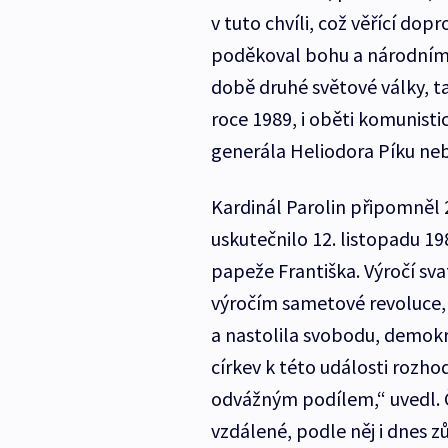
v tuto chvíli, což věřící do
poděkoval bohu a národním 
době druhé světové války, t
roce 1989, i oběti komunisti
generála Heliodora Píku neb
Kardinál Parolin připomněl 
uskutečnilo 12. listopadu 19
papeže Františka. Výročí sva
výročím sametové revoluce, 
a nastolila svobodu, demokra
církev k této události rozh
odvážným podílem,“ uvedl. Č
vzdálené, podle něj i dnes z