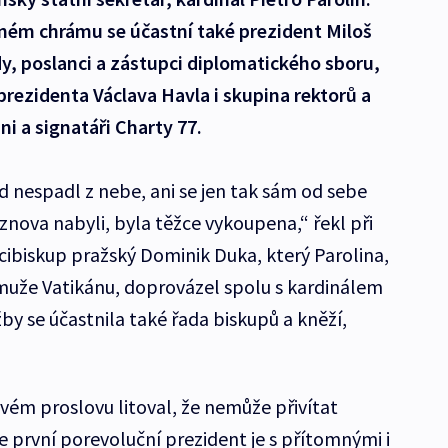
ném chrámu se účastní také prezident Miloš
y, poslanci a zástupci diplomatického sboru,
rezidenta Václava Havla i skupina rektorů a
ni a signatáři Charty 77.
d nespadl z nebe, ani se jen tak sám od sebe
znova nabyli, byla těžce vykoupena,“ řekl při
arcibiskup pražský Dominik Duka, který Parolina,
uže Vatikánu, doprovázel spolu s kardinálem
y se účastnila také řada biskupů a kněží,
vém proslovu litoval, že nemůže přivítat
že první porevoluční prezident je s přítomnými i