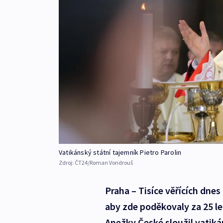
Vatikánský státní tajemník Pietro Parolin
Zdroj:
ČT24/Roman Vondrouš
Praha – Tisíce věřících dnes
aby zde poděkovaly za 25 le
Anežky České sloužil vatikán