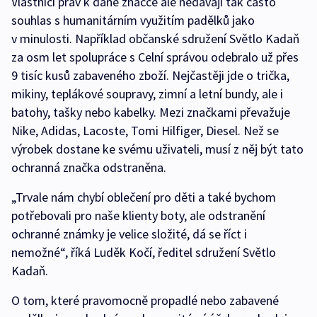
Vlastníci práv k dané značce ale nedávají tak často
souhlas s humanitárním využitím padělků jako
v minulosti. Například občanské sdružení Světlo Kadaň
za osm let spolupráce s Celní správou odebralo už přes
9 tisíc kusů zabaveného zboží. Nejčastěji jde o trička,
mikiny, teplákové soupravy, zimní a letní bundy, ale i
batohy, tašky nebo kabelky. Mezi značkami převažuje
Nike, Adidas, Lacoste, Tomi Hilfiger, Diesel. Než se
výrobek dostane ke svému uživateli, musí z něj být tato
ochranná značka odstraněna.
„Trvale nám chybí oblečení pro děti a také bychom
potřebovali pro naše klienty boty, ale odstranění
ochranné známky je velice složité, dá se říct i
nemožné“, říká Luděk Kočí, ředitel sdružení Světlo
Kadaň.
O tom, které pravomocně propadlé nebo zabavené