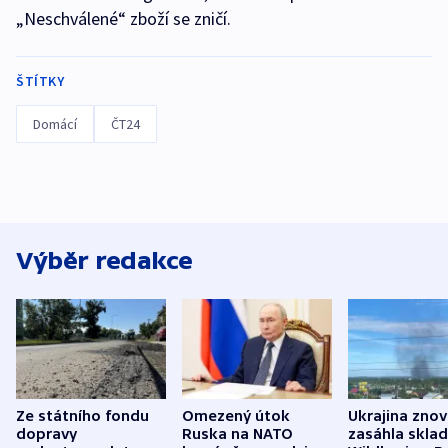
„Neschválené“ zboží se zničí.
ŠTÍTKY
Domácí
ČT24
Výběr redakce
Ze státního fondu
Omezený útok
Ukrajina zno
dopravy
Ruska na NATO
zasáhla skla