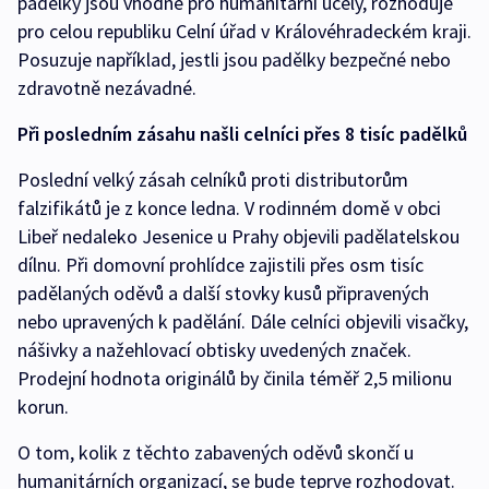
padělky jsou vhodné pro humanitární účely, rozhoduje
pro celou republiku Celní úřad v Královéhradeckém kraji.
Posuzuje například, jestli jsou padělky bezpečné nebo
zdravotně nezávadné.
Při posledním zásahu našli celníci přes 8 tisíc padělků
Poslední velký zásah celníků proti distributorům
falzifikátů je z konce ledna. V rodinném domě v obci
Libeř nedaleko Jesenice u Prahy objevili padělatelskou
dílnu. Při domovní prohlídce zajistili přes osm tisíc
padělaných oděvů a další stovky kusů připravených
nebo upravených k padělání. Dále celníci objevili visačky,
nášivky a nažehlovací obtisky uvedených značek.
Prodejní hodnota originálů by činila téměř 2,5 milionu
korun.
O tom, kolik z těchto zabavených oděvů skončí u
humanitárních organizací, se bude teprve rozhodovat.