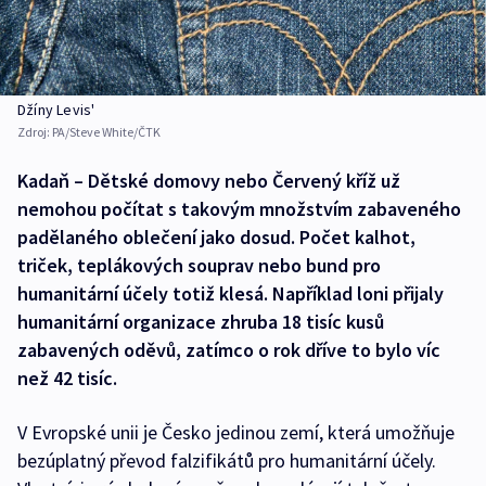
Džíny Levis'
Zdroj:
PA/Steve White/ČTK
Kadaň – Dětské domovy nebo Červený kříž už
nemohou počítat s takovým množstvím zabaveného
padělaného oblečení jako dosud. Počet kalhot,
triček, teplákových souprav nebo bund pro
humanitární účely totiž klesá. Například loni přijaly
humanitární organizace zhruba 18 tisíc kusů
zabavených oděvů, zatímco o rok dříve to bylo víc
než 42 tisíc.
V Evropské unii je Česko jedinou zemí, která umožňuje
bezúplatný převod falzifikátů pro humanitární účely.