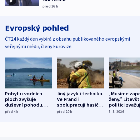
před 16
h
Evropský pohled
ČT24 každý den vybírá z obsahu publikovaného evropskými
veřejnými médii, členy Eurovize.
Pobyt u vodních
Jiný jazyk i technika.
„Musíme zapo
ploch zvyšuje
Ve Francii
ženy.“ Litevšt
duševní pohodu,
spolupracují hasiči z
politici zvažuj
ukázala
různých zemí
dohodu o
před 4
h
před 20
h
5. 8. 2026
mezinárodní studie
demografii