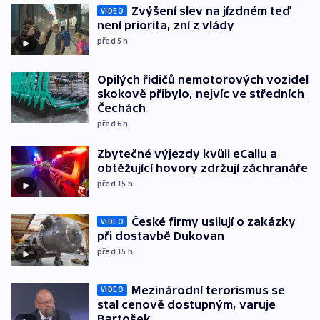
Zvýšení slev na jízdném teď
VIDEO
není priorita, zní z vlády
před 5
h
Opilých řidičů nemotorových vozidel
skokově přibylo, nejvíc ve středních
Čechách
před 6
h
Zbytečné výjezdy kvůli eCallu a
obtěžující hovory zdržují záchranáře
před 15
h
České firmy usilují o zakázky
VIDEO
při dostavbě Dukovan
před 15
h
Mezinárodní terorismus se
VIDEO
stal cenově dostupným, varuje
Bartošek