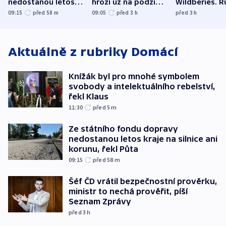
nedostanou letos
hrozí už na podzim,
Wildberies. 
kraje na silnice ani
varují tajné služby
útočili v Cha
09:15
před 58
m
09:05
před 3
h
před 3
h
korunu, řekl Půta
USA
oblasti
Aktuálně z rubriky
Domácí
Knížák byl pro mnohé symbolem
svobody a intelektuálního rebelství,
řekl Klaus
11:30
před 5
m
Ze státního fondu dopravy
nedostanou letos kraje na silnice ani
korunu, řekl Půta
09:15
před 58
m
Šéf ČD vrátil bezpečnostní prověrku,
ministr to nechá prověřit, píší
Seznam Zprávy
před 3
h