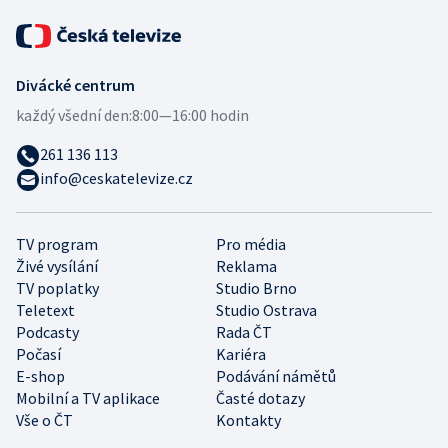
Divácké centrum
každý všední den:
8:00—16:00 hodin
261 136 113
info@ceskatelevize.cz
TV program
Pro média
Živé vysílání
Reklama
TV poplatky
Studio Brno
Teletext
Studio Ostrava
Podcasty
Rada ČT
Počasí
Kariéra
E-shop
Podávání námětů
Mobilní a TV aplikace
Časté dotazy
Vše o ČT
Kontakty