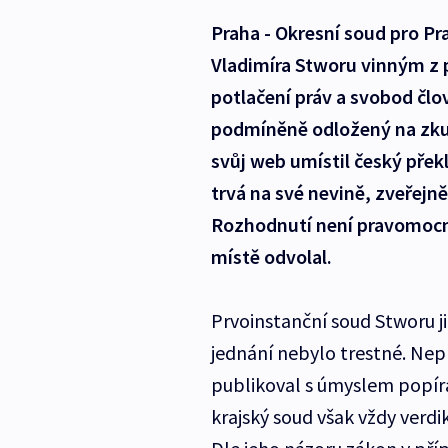
Praha - Okresní soud pro P
Vladimíra Stworu vinným z 
potlačení práv a svobod člov
podmíněně odložený na zku
svůj web umístil český přek
trvá na své nevině, zveřejn
Rozhodnutí není pravomocn
místě odvolal.
Prvoinstanční soud Stworu ji
jednání nebylo trestné. Nep
publikoval s úmyslem popír
krajský soud však vždy verdik