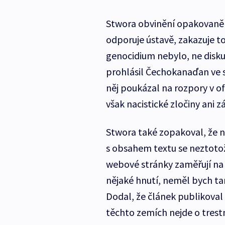
Stwora obvinění opakovaně 
odporuje ústavě, zakazuje to
genocidium nebylo, ne disku
prohlásil Čechokanaďan ve s
něj poukázal na rozpory v of
však nacistické zločiny ani 
Stwora také zopakoval, že n
s obsahem textu se neztotož
webové stránky zaměřují na
nějaké hnutí, neměl bych ta
Dodal, že článek publikoval 
těchto zemích nejde o trestn