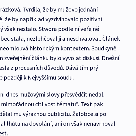
rázková. Tvrdila, že by mužovo jednání
, že by například vyzdvihovalo pozitivní
rý však nestalo. Stwora podle ní veřejně
bec stala, nezlehčoval ji a neschvaloval. Článek
ak neomlouvá historickým kontextem. Soudkyně
m zveřejnění článku bylo vyvolat diskusi. Dnešní
nesla z procesních důvodů. Dává tím prý
 později k Nejvyššímu soudu.
ni dnes mužovými slovy přesvědčit nedal.
 mimořádnou citlivost tématu“. Text pak
udělal mu výraznou publicitu. Žalobce si po
l lhůtu na dovolání, ani on však nenavrhoval
st.