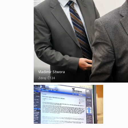
Vladimír Stwora
Zdroj:
ČT24