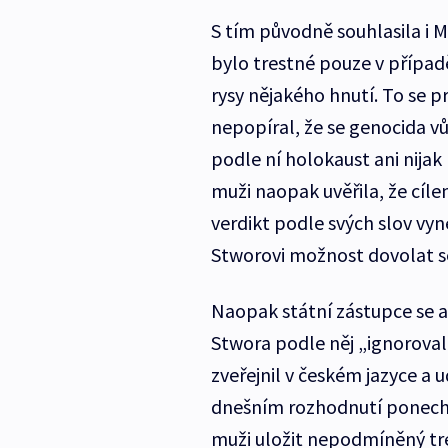
S tím původně souhlasila i M
bylo trestné pouze v případě
rysy nějakého hnutí. To se p
nepopíral, že se genocida vů
podle ní holokaust ani nij
muži naopak uvěřila, že cíle
verdikt podle svých slov vy
Stworovi možnost dovolat se
Naopak státní zástupce se a
Stwora podle něj „ignoroval
zveřejnil v českém jazyce a 
dnešním rozhodnutí ponecha
muži uložit nepodmíněný tre