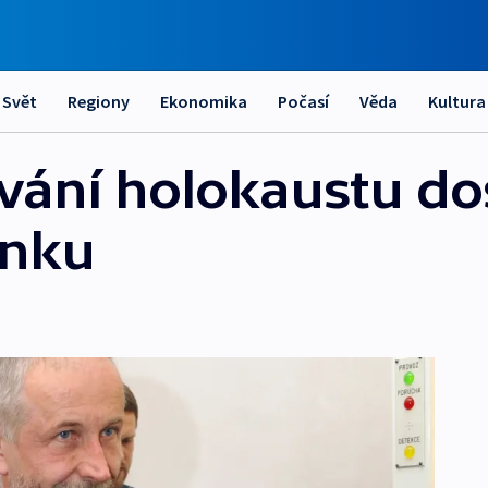
Svět
Regiony
Ekonomika
Počasí
Věda
Kultura
ání holokaustu do
ínku