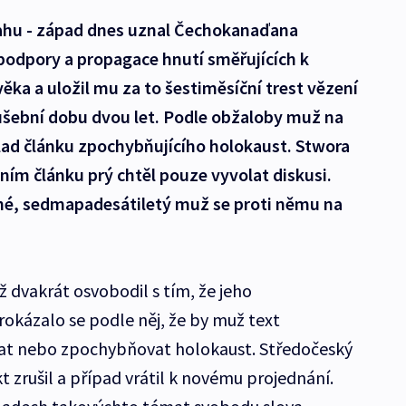
rahu - západ dnes uznal Čechokanaďana
podpory a propagace hnutí směřujících k
ěka a uložil mu za to šestiměsíční trest vězení
šební dobu dvou let. Podle obžaloby muž na
lad článku zpochybňujícího holokaust. Stwora
ěním článku prý chtěl pouze vyvolat diskusi.
é, sedmapadesátiletý muž se proti němu na
ž dvakrát osvobodil s tím, že jeho
rokázalo se podle něj, že by muž text
at nebo zpochybňovat holokaust. Středočeský
t zrušil a případ vrátil k novému projednání.