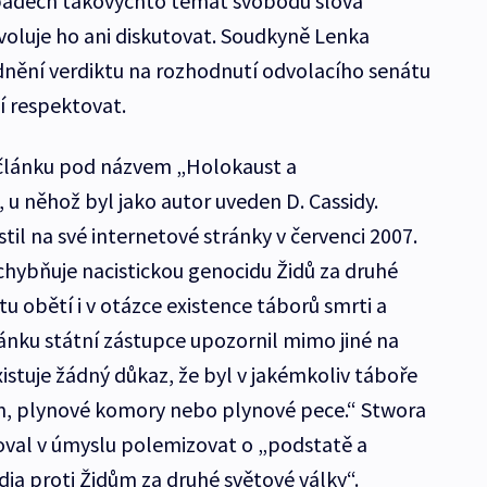
ípadech takovýchto témat svobodu slova
oluje ho ani diskutovat. Soudkyně Lenka
dnění verdiktu na rozhodnutí odvolacího senátu
í respektovat.
d článku pod názvem „Holokaust a
, u něhož byl jako autor uveden D. Cassidy.
til na své internetové stránky v červenci 2007.
hybňuje nacistickou genocidu Židů za druhé
tu obětí i v otázce existence táborů smrti a
ánku státní zástupce upozornil mimo jiné na
xistuje žádný důkaz, že byl v jakémkoliv táboře
yn, plynové komory nebo plynové pece.“ Stwora
oval v úmyslu polemizovat o „podstatě a
ia proti Židům za druhé světové války“.