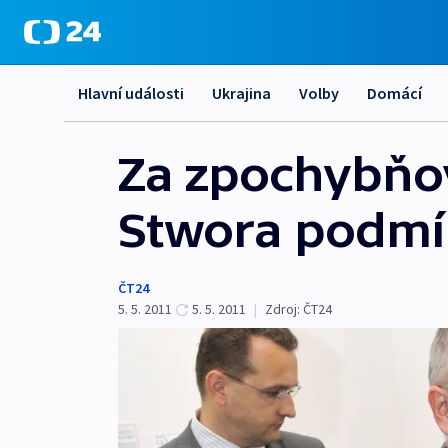
Hlavní události
Ukrajina
Volby
Domácí
Za zpochybňov
Stwora podm
ČT24
5. 5. 2011
5. 5. 2011
|
Zdroj:
ČT24