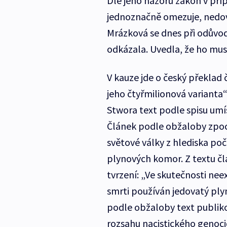
Dle jeho názoru zákon v př
jednoznačně omezuje, nedov
Mrázková se dnes při odůvo
odkázala. Uvedla, že ho mus
V kauze jde o český překla
jeho čtyřmilionová varianta“
Stwora text podle spisu umís
Článek podle obžaloby zpoc
světové války z hlediska poč
plynových komor. Z textu čl
tvrzení: „Ve skutečnosti nee
smrti používán jedovatý pl
podle obžaloby text publik
rozsahu nacistického genocid