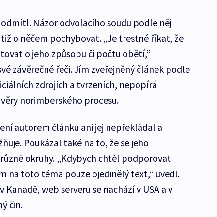
odmítl. Názor odvolacího soudu podle něj
tiž o něčem pochybovat. „Je trestné říkat, že
tovat o jeho způsobu či počtu obětí,“
vé závěrečné řeči. Jím zveřejněný článek podle
iciálních zdrojích a tvrzeních, nepopírá
závěry norimberského procesu.
ení autorem článku ani jej nepřekládal a
ňuje. Poukázal také na to, že se jeho
 různé okruhy. „Kdybych chtěl podporovat
m na toto téma pouze ojedinělý text,“ uvedl.
v Kanadě, web serveru se nachází v USA a v
ý čin.