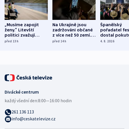
„Musíme zapojit
Na Ukrajině jsou
Španělský
ženy.“ Litevští
zadržováni občané
pořadatel fes
politici zvažují
z více než 50 zemí.
dostal pokut
dohodu o
Bojovali na straně
nekalé prakti
před 13
h
před 14
h
4. 8. 2026
demografii
Ruska
Divácké centrum
každý všední den:
8:00—16:00 hodin
261 136 113
info@ceskatelevize.cz