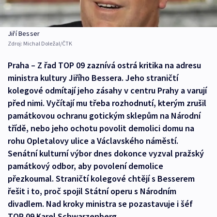
Jiří Besser
Zdroj:
Michal Doležal/ČTK
Praha – Z řad TOP 09 zaznívá ostrá kritika na adresu
ministra kultury Jiřího Bessera. Jeho straničtí
kolegové odmítají jeho zásahy v centru Prahy a varují
před nimi. Vyčítají mu třeba rozhodnutí, kterým zrušil
památkovou ochranu gotickým sklepům na Národní
třídě, nebo jeho ochotu povolit demolici domu na
rohu Opletalovy ulice a Václavského náměstí.
Senátní kulturní výbor dnes dokonce vyzval pražský
památkový odbor, aby povolení demolice
přezkoumal. Straničtí kolegové chtějí s Besserem
řešit i to, proč spojil Státní operu s Národním
divadlem. Nad kroky ministra se pozastavuje i šéf
TOP 09 Karel Schwarzenberg.