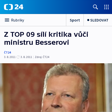
Sport
SLEDOVAT
Rubriky
Z TOP 09 sílí kritika vůči
ministru Besserovi
ČT24
3. 8. 2011
3. 8. 2011
|
Zdroj:
ČT24