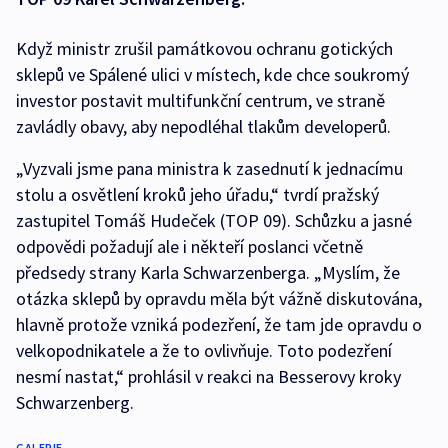
Když ministr zrušil památkovou ochranu gotických
sklepů ve Spálené ulici v místech, kde chce soukromý
investor postavit multifunkční centrum, ve straně
zavládly obavy, aby nepodléhal tlakům developerů.
„Vyzvali jsme pana ministra k zasednutí k jednacímu
stolu a osvětlení kroků jeho úřadu,“ tvrdí pražský
zastupitel Tomáš Hudeček (TOP 09). Schůzku a jasné
odpovědi požadují ale i někteří poslanci včetně
předsedy strany Karla Schwarzenberga. „Myslím, že
otázka sklepů by opravdu měla být vážně diskutována,
hlavně protože vzniká podezření, že tam jde opravdu o
velkopodnikatele a že to ovlivňuje. Toto podezření
nesmí nastat,“ prohlásil v reakci na Besserovy kroky
Schwarzenberg.
GALERIE