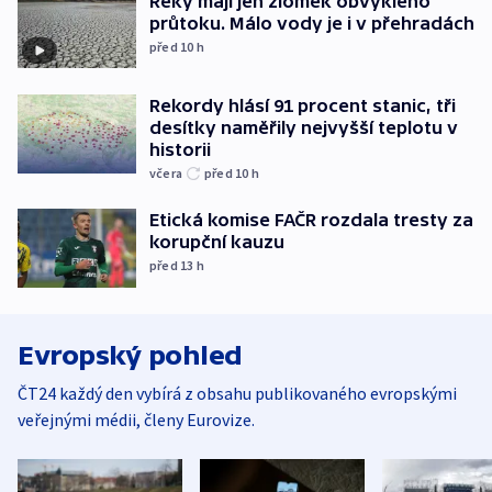
Řeky mají jen zlomek obvyklého
průtoku. Málo vody je i v přehradách
před 10
h
Rekordy hlásí 91 procent stanic, tři
desítky naměřily nejvyšší teplotu v
historii
včera
před 10
h
Etická komise FAČR rozdala tresty za
korupční kauzu
před 13
h
Evropský pohled
ČT24 každý den vybírá z obsahu publikovaného evropskými
veřejnými médii, členy Eurovize.