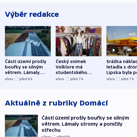
Výběr redakce
Částí území prošly
Český snímek
Srážka nákla
bouřky se silným
Volklore má
letadla s dr
větrem. Lámaly
studentského
Lipska byla p
stromy a poničily
Oscara, zabojuje o
německého mi
včera
před 6
h
včera
před 7
h
včera
před 7
h
střechu
cenu za krátký film
hybridní útok
Aktuálně z rubriky
Domácí
Částí území prošly bouřky se silným
větrem. Lámaly stromy a poničily
střechu
včera
před 6
h