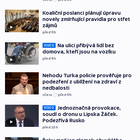
Koaliční poslanci plánují úpravu
novely zmírňující pravidla pro střet
zájmů
před 9
h
Na ulici přibývá lidí bez
VIDEO
domova, kteří jsou na vozíku
před 9
h
Nehodu Turka policie prověřuje pro
podezření z ublížení na zdraví z
nedbalosti
včera
před 9
h
Jednoznačná provokace,
VIDEO
soudí o dronu u Lipska Žáček.
Podezřívá Rusko
před 10
h