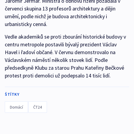
Jaromír Jermář. Ministra o obnovu řízení požádala v
červenci skupina 13 profesorů architektury a dějin
umění, podle nichž je budova architektonicky i
urbanisticky cenná.
Vedle akademiků se proti zbourání historické budovy v
centru metropole postavili bývalý prezident Václav
Havel i řadoví občané. V červnu demonstrovalo na
Václavském náměstí několik stovek lidí. Podle
předsedkyně Klubu za starou Prahu Kateřiny Bečkové
protest proti demolici už podepsalo 14 tisíc lidí.
ŠTÍTKY
Domácí
ČT24