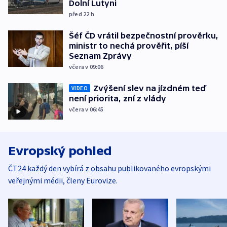
Dolní Lutyni
před 22
h
Šéf ČD vrátil bezpečnostní prověrku,
ministr to nechá prověřit, píší
Seznam Zprávy
včera v 09:06
Zvýšení slev na jízdném teď
VIDEO
není priorita, zní z vlády
včera v 06:45
Evropský pohled
ČT24 každý den vybírá z obsahu publikovaného evropskými
veřejnými médii, členy Eurovize.