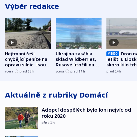
Výběr redakce
Hejtmani řeší
Ukrajina zasáhla
Dron n
VIDEO
chybějící peníze na
sklad Wildberries,
letišti u Lips
opravu silnic. Jsou
Rusové útočili na
skoro kilo trh
nenárokové, namítá
trh, hasiče či
indicie ukazuj
včera
před 13
h
včera
před 14
h
před 14
h
ministerstvo
stadion
Rusko
Aktuálně z rubriky
Domácí
Adopcí dospělých bylo loni nejvíc od
roku 2020
před 1
h