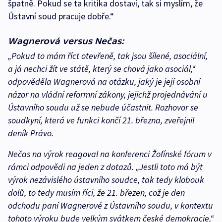
špatně. Pokud se ta kritika dostaví, tak si myslím, že
Ústavní soud pracuje dobře.“
Wagnerová versus Nečas:
„Pokud to mám říct otevřeně, tak jsou šílené, asociální,
a já nechci žít ve státě, který se chová jako asociál,“
odpověděla Wagnerová na otázku, jaký je její osobní
názor na vládní reformní zákony, jejichž projednávání u
Ústavního soudu už se nebude účastnit. Rozhovor se
soudkyní, která ve funkci končí 21. března, zveřejnil
deník Právo.
Nečas na výrok reagoval na konferenci Žofínské fórum v
rámci odpovědi na jeden z dotazů. „Jestli toto má být
výrok nezávislého ústavního soudce, tak tedy klobouk
dolů, to tedy musím říci, že 21. březen, což je den
odchodu paní Wagnerové z Ústavního soudu, v kontextu
tohoto výroku bude velkým svátkem české demokracie,“