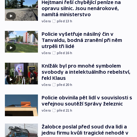
Hejtmani řeší chybějící peníze na
opravu silnic. Jsou nenárokové,
namítá ministerstvo
včera
před 13
h
Policie vyšetřuje násilný čin v
Tanvaldu, bodná zranění při něm
utrpěli tři lidé
včera
před 16
h
Knížák byl pro mnohé symbolem
svobody a intelektuálního rebelství,
řekl Klaus
včera
před 20
h
Policie obvinila pět lidí v souvislosti s
veřejnou soutěží Správy železnic
včera
před 21
h
Žalobce poslal před soud dva lidi a
jednu firmu kvůli tragické nehodě v