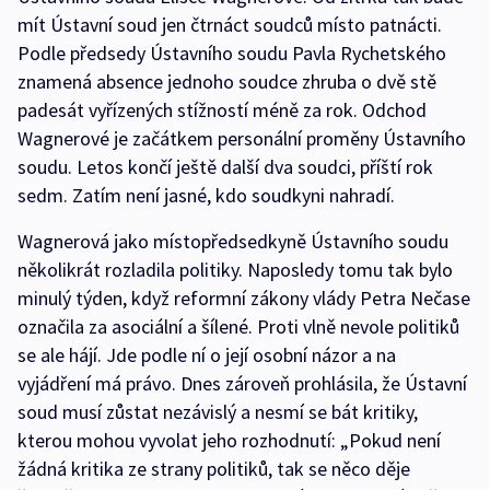
mít Ústavní soud jen čtrnáct soudců místo patnácti.
Podle předsedy Ústavního soudu Pavla Rychetského
znamená absence jednoho soudce zhruba o dvě stě
padesát vyřízených stížností méně za rok. Odchod
Wagnerové je začátkem personální proměny Ústavního
soudu. Letos končí ještě další dva soudci, příští rok
sedm. Zatím není jasné, kdo soudkyni nahradí.
Wagnerová jako místopředsedkyně Ústavního soudu
několikrát rozladila politiky. Naposledy tomu tak bylo
minulý týden, když reformní zákony vlády Petra Nečase
označila za asociální a šílené. Proti vlně nevole politiků
se ale hájí. Jde podle ní o její osobní názor a na
vyjádření má právo. Dnes zároveň prohlásila, že Ústavní
soud musí zůstat nezávislý a nesmí se bát kritiky,
kterou mohou vyvolat jeho rozhodnutí: „Pokud není
žádná kritika ze strany politiků, tak se něco děje