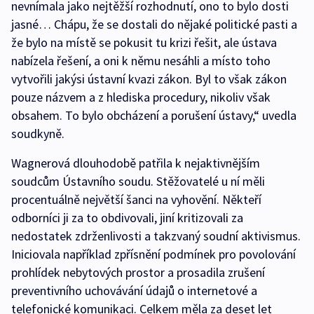
nevnímala jako nejtěžší rozhodnutí, ono to bylo dosti
jasné… Chápu, že se dostali do nějaké politické pasti a
že bylo na místě se pokusit tu krizi řešit, ale ústava
nabízela řešení, a oni k němu nesáhli a místo toho
vytvořili jakýsi ústavní kvazi zákon. Byl to však zákon
pouze názvem a z hlediska procedury, nikoliv však
obsahem. To bylo obcházení a porušení ústavy,“ uvedla
soudkyně.
Wagnerová dlouhodobě patřila k nejaktivnějším
soudcům Ústavního soudu. Stěžovatelé u ní měli
procentuálně největší šanci na vyhovění. Někteří
odborníci ji za to obdivovali, jiní kritizovali za
nedostatek zdrženlivosti a takzvaný soudní aktivismus.
Iniciovala například zpřísnění podmínek pro povolování
prohlídek nebytových prostor a prosadila zrušení
preventivního uchovávání údajů o internetové a
telefonické komunikaci. Celkem měla za deset let