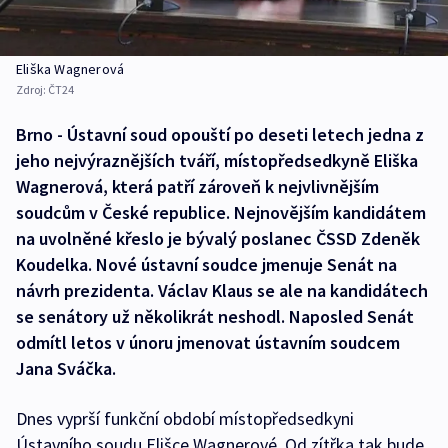
Eliška Wagnerová
Zdroj:
ČT24
Brno - Ústavní soud opouští po deseti letech jedna z
jeho nejvýraznějších tváří, místopředsedkyně Eliška
Wagnerová, která patří zároveň k nejvlivnějším
soudcům v České republice. Nejnovějším kandidátem
na uvolněné křeslo je bývalý poslanec ČSSD Zdeněk
Koudelka. Nové ústavní soudce jmenuje Senát na
návrh prezidenta. Václav Klaus se ale na kandidátech
se senátory už několikrát neshodl. Naposled Senát
odmítl letos v únoru jmenovat ústavním soudcem
Jana Sváčka.
Dnes vyprší funkční období místopředsedkyni
Ústavního soudu Elišce Wagnerové. Od zítřka tak bude