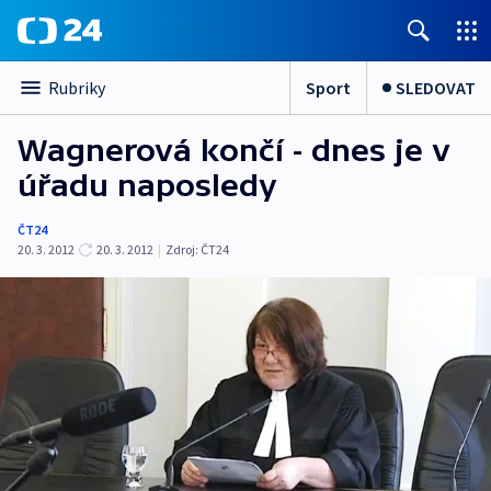
Sport
SLEDOVAT
Rubriky
Wagnerová končí - dnes je v
úřadu naposledy
ČT24
20. 3. 2012
20. 3. 2012
|
Zdroj:
ČT24