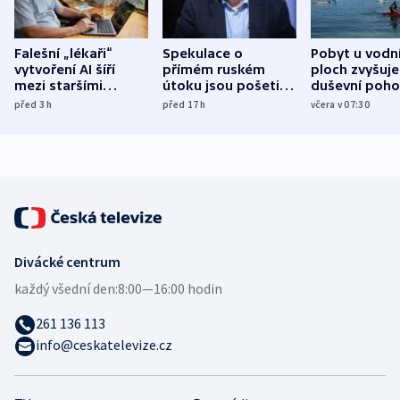
Falešní „lékaři“
Spekulace o
Pobyt u vodn
vytvoření AI šíří
přímém ruském
ploch zvyšuje
mezi staršími
útoku jsou pošetilé,
duševní poho
Poláky nebezpečné
míní estonský
ukázala
před 3
h
před 17
h
včera v 07:30
zdravotní rady
bezpečnostní
mezinárodní 
expert
Divácké centrum
každý všední den:
8:00—16:00 hodin
261 136 113
info@ceskatelevize.cz