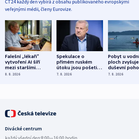
ČT24 každý den vybírá z obsahu publikovaného evropskými
veřejnými médii, členy Eurovize.
Falešní „lékaři“
Spekulace o
Pobyt u vodn
vytvoření AI šíří
přímém ruském
ploch zvyšuje
mezi staršími
útoku jsou pošetilé,
duševní poho
Poláky nebezpečné
míní estonský
ukázala
8. 8. 2026
7. 8. 2026
7. 8. 2026
zdravotní rady
bezpečnostní
mezinárodní 
expert
Divácké centrum
každý všední den:
8:00—16:00 hodin