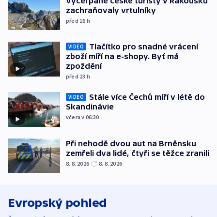
Vyčerpané české turisty v Rakousku
zachraňovaly vrtulníky
před 16
h
Tlačítko pro snadné vrácení
VIDEO
zboží míří na e-shopy. Byť má
zpoždění
před 23
h
Stále více Čechů míří v létě do
VIDEO
Skandinávie
včera v 06:30
Při nehodě dvou aut na Brněnsku
zemřeli dva lidé, čtyři se těžce zranili
8. 8. 2026
8. 8. 2026
Evropský pohled