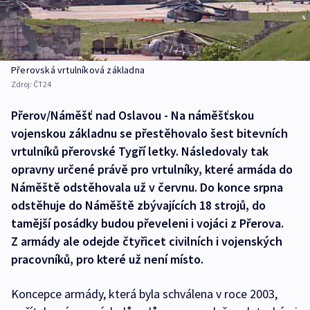
Přerovská vrtulníková základna
Zdroj:
ČT24
Přerov/Náměšť nad Oslavou - Na náměšťskou
vojenskou základnu se přestěhovalo šest bitevních
vrtulníků přerovské Tygří letky. Následovaly tak
opravny určené právě pro vrtulníky, které armáda do
Náměště odstěhovala už v červnu. Do konce srpna
odstěhuje do Náměště zbývajících 18 strojů, do
tamější posádky budou převeleni i vojáci z Přerova.
Z armády ale odejde čtyřicet civilních i vojenských
pracovníků, pro které už není místo.
Koncepce armády, která byla schválena v roce 2003,