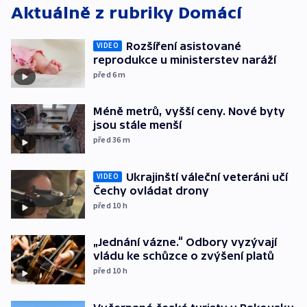
Aktuálně z rubriky
Domácí
Rozšíření asistované
VIDEO
reprodukce u ministerstev naráží
před 6
m
Méně metrů, vyšší ceny. Nové byty
jsou stále menší
před 36
m
Ukrajinští váleční veteráni učí
VIDEO
Čechy ovládat drony
před 10
h
„Jednání vázne.“ Odbory vyzývají
vládu ke schůzce o zvýšení platů
před 10
h