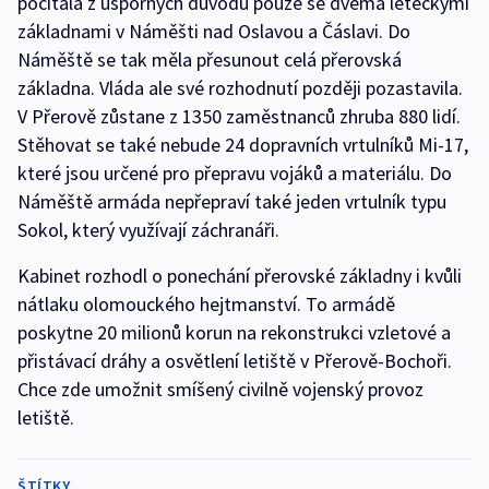
počítala z úsporných důvodů pouze se dvěma leteckými
základnami v Náměšti nad Oslavou a Čáslavi. Do
Náměště se tak měla přesunout celá přerovská
základna. Vláda ale své rozhodnutí později pozastavila.
V Přerově zůstane z 1350 zaměstnanců zhruba 880 lidí.
Stěhovat se také nebude 24 dopravních vrtulníků Mi-17,
které jsou určené pro přepravu vojáků a materiálu. Do
Náměště armáda nepřepraví také jeden vrtulník typu
Sokol, který využívají záchranáři.
Kabinet rozhodl o ponechání přerovské základny i kvůli
nátlaku olomouckého hejtmanství. To armádě
poskytne 20 milionů korun na rekonstrukci vzletové a
přistávací dráhy a osvětlení letiště v Přerově-Bochoři.
Chce zde umožnit smíšený civilně vojenský provoz
letiště.
ŠTÍTKY