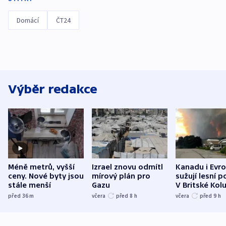
Domácí
ČT24
Výběr redakce
Méně metrů, vyšší
Izrael znovu odmítl
Kanadu i Evro
ceny. Nové byty jsou
mírový plán pro
sužují lesní p
stále menší
Gazu
V Britské Kol
evakuovali tis
před 36
m
včera
před 8
h
včera
před 9
h