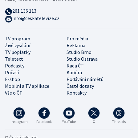
261 136 113
info@ceskatelevize.cz
TV program
Pro média
Živé vysílání
Reklama
TV poplatky
Studio Brno
Teletext
Studio Ostrava
Podcasty
Rada ČT
Počasí
Kariéra
E-shop
Podávání námětů
Mobilní a TV aplikace
Časté dotazy
Vše o ČT
Kontakty
Instagram
Facebook
YouTube
X
Threads
© Česká televize