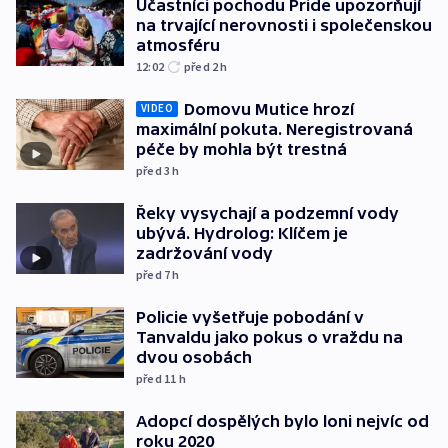
Účastníci pochodu Pride upozorňují
na trvající nerovnosti i společenskou
atmosféru
12:02
před 2
h
Domovu Mutice hrozí
VIDEO
maximální pokuta. Neregistrovaná
péče by mohla být trestná
před 3
h
Řeky vysychají a podzemní vody
ubývá. Hydrolog: Klíčem je
zadržování vody
před 7
h
Policie vyšetřuje pobodání v
Tanvaldu jako pokus o vraždu na
dvou osobách
před 11
h
Adopcí dospělých bylo loni nejvíc od
roku 2020