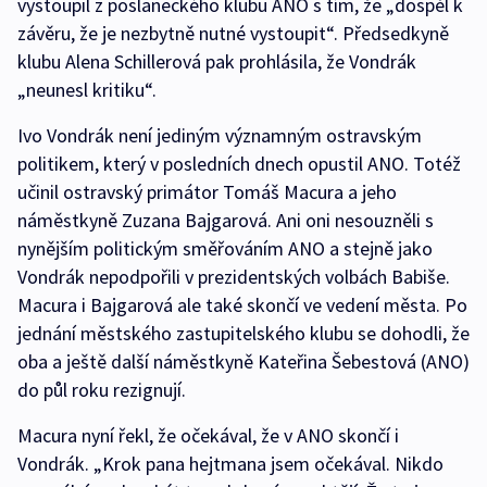
vystoupil z poslaneckého klubu ANO s tím, že „dospěl k
závěru, že je nezbytně nutné vystoupit“. Předsedkyně
klubu Alena Schillerová pak prohlásila, že Vondrák
„neunesl kritiku“.
Ivo Vondrák není jediným významným ostravským
politikem, který v posledních dnech opustil ANO. Totéž
učinil ostravský primátor Tomáš Macura a jeho
náměstkyně Zuzana Bajgarová. Ani oni nesouzněli s
nynějším politickým směřováním ANO a stejně jako
Vondrák nepodpořili v prezidentských volbách Babiše.
Macura i Bajgarová ale také skončí ve vedení města. Po
jednání městského zastupitelského klubu se dohodli, že
oba a ještě další náměstkyně Kateřina Šebestová (ANO)
do půl roku rezignují.
Macura nyní řekl, že očekával, že v ANO skončí i
Vondrák. „Krok pana hejtmana jsem očekával. Nikdo