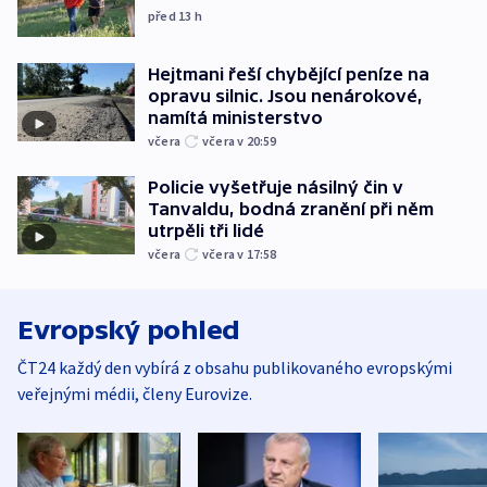
před 13
h
Hejtmani řeší chybějící peníze na
opravu silnic. Jsou nenárokové,
namítá ministerstvo
včera
včera v 20:59
Policie vyšetřuje násilný čin v
Tanvaldu, bodná zranění při něm
utrpěli tři lidé
včera
včera v 17:58
Evropský pohled
ČT24 každý den vybírá z obsahu publikovaného evropskými
veřejnými médii, členy Eurovize.