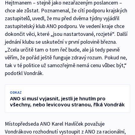
Hejtmanem – stejně jako nezařazeným poslancem –
chce ale zůstat. Poznamenal, že cítí podporu krajských
zastupitelů, uvedl, že mu před dvěma týdny vyjádřil
zastupitelský klub ANO podporu. Ve vedení kraje chce
dokončit věci, které „jsou nastartované, rozjeté“. Další
jednání klubu se uskuteční v první polovině března.
„Zcela určitě tam o tom řeč bude, ale já tedy pevně
věřím, že pořád ještě funguje zdravý rozum. Pokud ne,
tak v té politice už samozřejmě nemá cenu vůbec být,“
podotkl Vondrák.
ODKAZ
ANO si musí vyjasnit, jestli je hnutím pro
všechny, nebo levicovou stranou, říká Vondrák
Místopředseda ANO Karel Havlíček považuje
Vondrákovo rozhodnutí vystoupit z ANO za racionální,