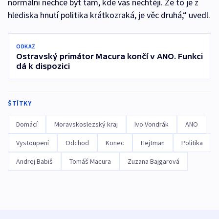
normální nechce být tam, kde vás nechtějí. Že to je z
hlediska hnutí politika krátkozraká, je věc druhá,“ uvedl.
ODKAZ
Ostravský primátor Macura končí v ANO. Funkci
dá k dispozici
ŠTÍTKY
Domácí
Moravskoslezský kraj
Ivo Vondrák
ANO
Vystoupení
Odchod
Konec
Hejtman
Politika
Andrej Babiš
Tomáš Macura
Zuzana Bajgarová