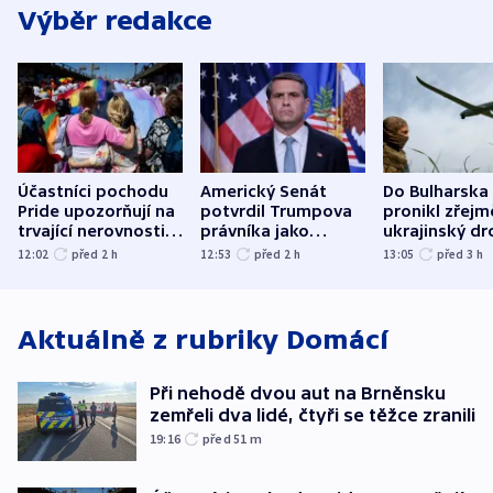
Výběr redakce
Účastníci pochodu
Americký Senát
Do Bulharska
Pride upozorňují na
potvrdil Trumpova
pronikl zřejm
trvající nerovnosti i
právníka jako
ukrajinský dr
společenskou
ministra
explodoval k
12:02
před 2
h
12:53
před 2
h
13:05
před 3
h
atmosféru
spravedlnosti
od plynovod
Aktuálně z rubriky
Domácí
Při nehodě dvou aut na Brněnsku
zemřeli dva lidé, čtyři se těžce zranili
19:16
před 51
m