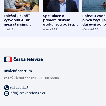
Falešní „lékaři“
Spekulace o
Pobyt u vodn
vytvoření AI šíří
přímém ruském
ploch zvyšuje
mezi staršími
útoku jsou pošetilé,
duševní poho
Poláky nebezpečné
míní estonský
ukázala
před 16
h
včera v 17:11
včera v 07:30
zdravotní rady
bezpečnostní
mezinárodní 
expert
Divácké centrum
každý všední den:
8:00—16:00 hodin
261 136 113
info@ceskatelevize.cz