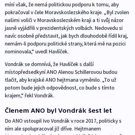
míní však, že nemá politickou podporu k tomu, aby
pokračoval v čele Moravskoslezského kraje. „Byl zvolen
našimi voliči v Moravskoslezském kraji a ti svůj názor
jasně vyjádřili v prezidentských volbách. Nedovedu si
navíc osobně představit, jak bych dlouhodobě řídil kraj,
nemám-li podporu politické strany, která mě na pozici
nominovala,“ uvedl Havlíček.
Vondrák se domnívá, že Havlíček s další
místopředsedkyní ANO Alenou Schillerovou budou
tlačit, aby krajské ANO hejtmana vyměnilo. „To už
potom bude jejich odpovědnost, co bude s tímto
krajem,“ řekl Vondrák.
Členem ANO byl Vondrák šest let
Do ANO vstoupil Ivo Vondrák v roce 2017, politicky s
ním ale spolupracoval již dříve. Hejtmanem