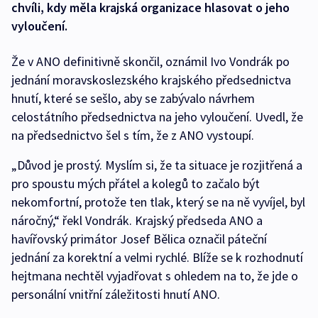
chvíli, kdy měla krajská organizace hlasovat o jeho
vyloučení.
Že v ANO definitivně skončil, oznámil Ivo Vondrák po
jednání moravskoslezského krajského předsednictva
hnutí, které se sešlo, aby se zabývalo návrhem
celostátního předsednictva na jeho vyloučení. Uvedl, že
na předsednictvo šel s tím, že z ANO vystoupí.
„Důvod je prostý. Myslím si, že ta situace je rozjitřená a
pro spoustu mých přátel a kolegů to začalo být
nekomfortní, protože ten tlak, který se na ně vyvíjel, byl
náročný,“ řekl Vondrák. Krajský předseda ANO a
havířovský primátor Josef Bělica označil páteční
jednání za korektní a velmi rychlé. Blíže se k rozhodnutí
hejtmana nechtěl vyjadřovat s ohledem na to, že jde o
personální vnitřní záležitosti hnutí ANO.