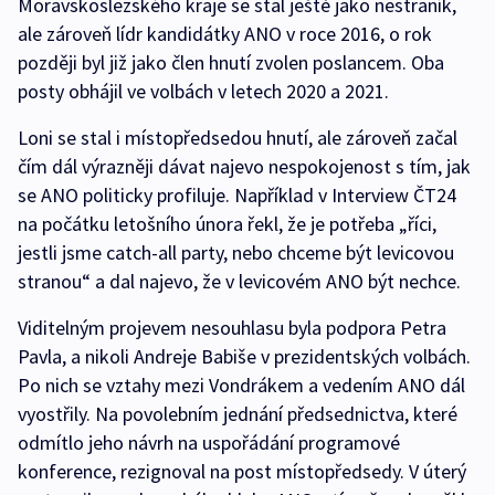
Moravskoslezského kraje se stal ještě jako nestraník,
ale zároveň lídr kandidátky ANO v roce 2016, o rok
později byl již jako člen hnutí zvolen poslancem. Oba
posty obhájil ve volbách v letech 2020 a 2021.
Loni se stal i místopředsedou hnutí, ale zároveň začal
čím dál výrazněji dávat najevo nespokojenost s tím, jak
se ANO politicky profiluje. Například v Interview ČT24
na počátku letošního února řekl, že je potřeba „říci,
jestli jsme catch-all party, nebo chceme být levicovou
stranou“ a dal najevo, že v levicovém ANO být nechce.
Viditelným projevem nesouhlasu byla podpora Petra
Pavla, a nikoli Andreje Babiše v prezidentských volbách.
Po nich se vztahy mezi Vondrákem a vedením ANO dál
vyostřily. Na povolebním jednání předsednictva, které
odmítlo jeho návrh na uspořádání programové
konference, rezignoval na post místopředsedy. V úterý