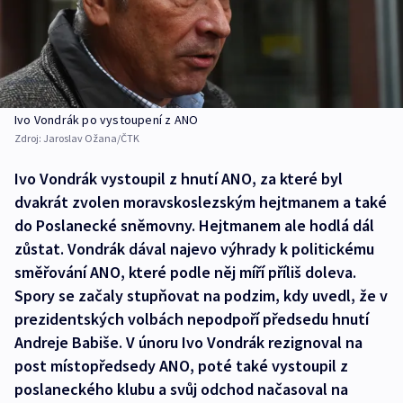
Ivo Vondrák po vystoupení z ANO
Zdroj:
Jaroslav Ožana/ČTK
Ivo Vondrák vystoupil z hnutí ANO, za které byl
dvakrát zvolen moravskoslezským hejtmanem a také
do Poslanecké sněmovny. Hejtmanem ale hodlá dál
zůstat. Vondrák dával najevo výhrady k politickému
směřování ANO, které podle něj míří příliš doleva.
Spory se začaly stupňovat na podzim, kdy uvedl, že v
prezidentských volbách nepodpoří předsedu hnutí
Andreje Babiše. V únoru Ivo Vondrák rezignoval na
post místopředsedy ANO, poté také vystoupil z
poslaneckého klubu a svůj odchod načasoval na