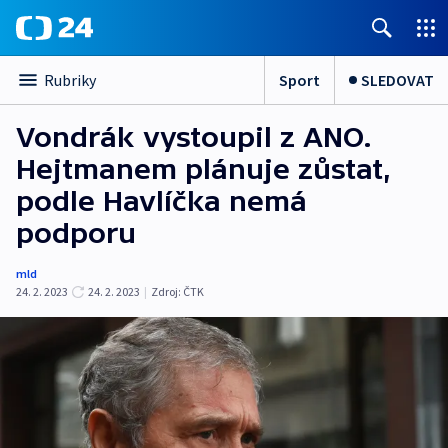
Sport
SLEDOVAT
Rubriky
Vondrák vystoupil z ANO.
Hejtmanem plánuje zůstat,
podle Havlíčka nemá
podporu
mld
24. 2. 2023
24. 2. 2023
|
Zdroj:
ČTK