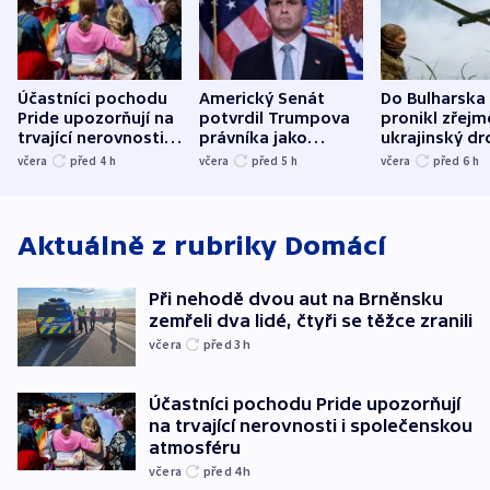
Účastníci pochodu
Americký Senát
Do Bulharska
Pride upozorňují na
potvrdil Trumpova
pronikl zřejm
trvající nerovnosti i
právníka jako
ukrajinský dr
společenskou
ministra
explodoval k
včera
před 4
h
včera
před 5
h
včera
před 6
h
atmosféru
spravedlnosti
od plynovod
Aktuálně z rubriky
Domácí
Při nehodě dvou aut na Brněnsku
zemřeli dva lidé, čtyři se těžce zranili
včera
před 3
h
Účastníci pochodu Pride upozorňují
na trvající nerovnosti i společenskou
atmosféru
včera
před 4
h