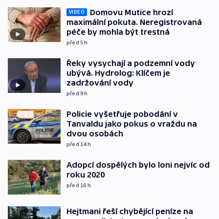
Domovu Mutice hrozí
VIDEO
maximální pokuta. Neregistrovaná
péče by mohla být trestná
před 5
h
Řeky vysychají a podzemní vody
ubývá. Hydrolog: Klíčem je
zadržování vody
před 9
h
Policie vyšetřuje pobodání v
Tanvaldu jako pokus o vraždu na
dvou osobách
před 14
h
Adopcí dospělých bylo loni nejvíc od
roku 2020
před 16
h
Hejtmani řeší chybějící peníze na