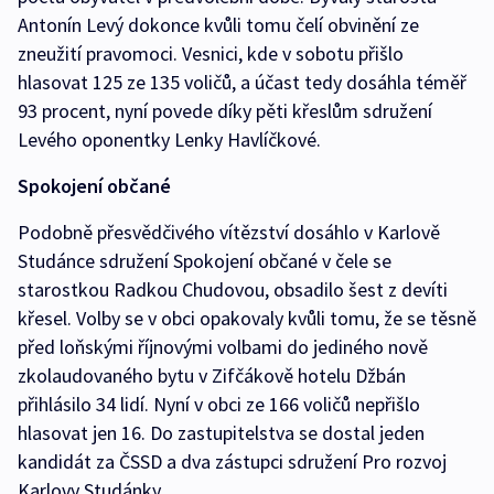
Antonín Levý dokonce kvůli tomu čelí obvinění ze
zneužití pravomoci. Vesnici, kde v sobotu přišlo
hlasovat 125 ze 135 voličů, a účast tedy dosáhla téměř
93 procent, nyní povede díky pěti křeslům sdružení
Levého oponentky Lenky Havlíčkové.
Spokojení občané
Podobně přesvědčivého vítězství dosáhlo v Karlově
Studánce sdružení Spokojení občané v čele se
starostkou Radkou Chudovou, obsadilo šest z devíti
křesel. Volby se v obci opakovaly kvůli tomu, že se těsně
před loňskými říjnovými volbami do jediného nově
zkolaudovaného bytu v Zifčákově hotelu Džbán
přihlásilo 34 lidí. Nyní v obci ze 166 voličů nepřišlo
hlasovat jen 16. Do zastupitelstva se dostal jeden
kandidát za ČSSD a dva zástupci sdružení Pro rozvoj
Karlovy Studánky.