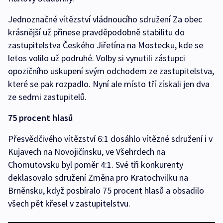
Jednoznačné vítězství vládnoucího sdružení Za obec
krásnější už přinese pravděpodobně stabilitu do
zastupitelstva Českého Jiřetína na Mostecku, kde se
letos volilo už podruhé. Volby si vynutili zástupci
opozičního uskupení svým odchodem ze zastupitelstva,
které se pak rozpadlo. Nyní ale místo tří získali jen dva
ze sedmi zastupitelů.
75 procent hlasů
Přesvědčivého vítězství 6:1 dosáhlo vítězné sdružení i v
Kujavech na Novojičínsku, ve Všehrdech na
Chomutovsku byl poměr 4:1. Své tři konkurenty
deklasovalo sdružení Změna pro Kratochvilku na
Brněnsku, když posbíralo 75 procent hlasů a obsadilo
všech pět křesel v zastupitelstvu.