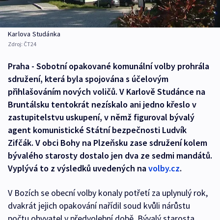
Karlova Studánka
Zdroj:
ČT24
Praha - Sobotní opakované komunální volby prohrála
sdružení, která byla spojována s účelovým
přihlašováním nových voličů. V Karlově Studánce na
Bruntálsku tentokrát nezískalo ani jedno křeslo v
zastupitelstvu uskupení, v němž figuroval bývalý
agent komunistické Státní bezpečnosti Ludvík
Zifčák. V obci Bohy na Plzeňsku zase sdružení kolem
bývalého starosty dostalo jen dva ze sedmi mandátů.
Vyplývá to z výsledků uvedených na
volby.cz
.
V Bozích se obecní volby konaly potřetí za uplynulý rok,
dvakrát jejich opakování nařídil soud kvůli nárůstu
počtu obyvatel v předvolební době. Bývalý starosta