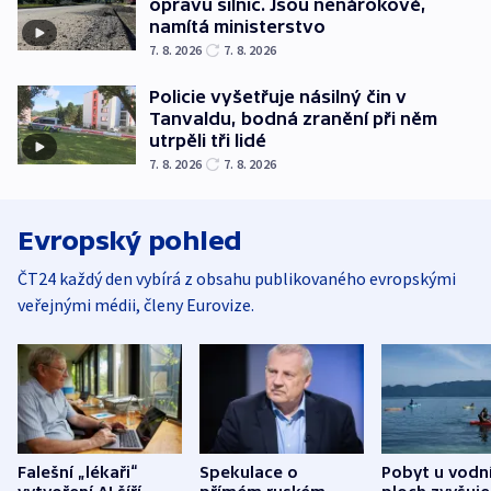
opravu silnic. Jsou nenárokové,
namítá ministerstvo
7. 8. 2026
7. 8. 2026
Policie vyšetřuje násilný čin v
Tanvaldu, bodná zranění při něm
utrpěli tři lidé
7. 8. 2026
7. 8. 2026
Evropský pohled
ČT24 každý den vybírá z obsahu publikovaného evropskými
veřejnými médii, členy Eurovize.
Falešní „lékaři“
Spekulace o
Pobyt u vodn