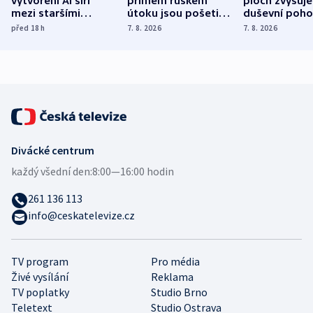
vytvoření AI šíří
přímém ruském
ploch zvyšuje
mezi staršími
útoku jsou pošetilé,
duševní poho
Poláky nebezpečné
míní estonský
ukázala
před 18
h
7. 8. 2026
7. 8. 2026
zdravotní rady
bezpečnostní
mezinárodní 
expert
Divácké centrum
každý všední den:
8:00—16:00 hodin
261 136 113
info@ceskatelevize.cz
TV program
Pro média
Živé vysílání
Reklama
TV poplatky
Studio Brno
Teletext
Studio Ostrava