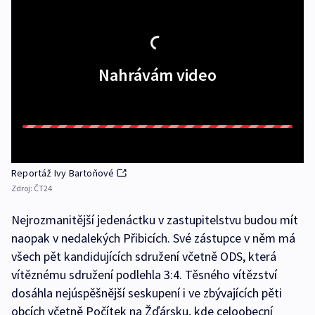
Nahrávám video
Reportáž Ivy Bartoňové
Zdroj:
ČT24
Nejrozmanitější jedenáctku v zastupitelstvu budou mít
naopak v nedalekých Přibicích. Své zástupce v něm má
všech pět kandidujících sdružení včetně ODS, která
vítěznému sdružení podlehla 3:4. Těsného vítězství
dosáhla nejúspěšnější seskupení i ve zbývajících pěti
obcích včetně Počítek na Žďársku, kde celoobecní