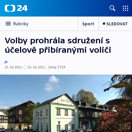
Sport
SLEDOVAT
Rubriky
Volby prohrála sdružení s
účelově přibíranými voliči
jh
23. 10. 2011
23. 10. 2011
|
Zdroj:
ČT24