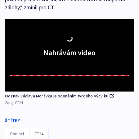
zálohy,“ zmínil pro ČT.
Nahrávám video
Odznak Václava Morávka je oceněním tvrdého výcviku
Zdroj:
ČT24
ŠTÍTKY
Domácí
ČT24