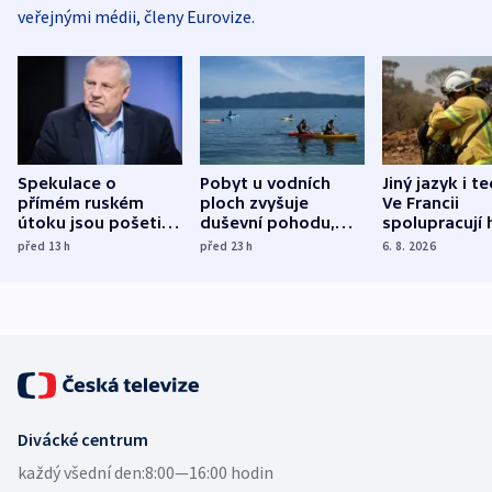
veřejnými médii, členy Eurovize.
Spekulace o
Pobyt u vodních
Jiný jazyk i t
přímém ruském
ploch zvyšuje
Ve Francii
útoku jsou pošetilé,
duševní pohodu,
spolupracují h
míní estonský
ukázala
různých zemí
před 13
h
před 23
h
6. 8. 2026
bezpečnostní
mezinárodní studie
expert
Divácké centrum
každý všední den:
8:00—16:00 hodin