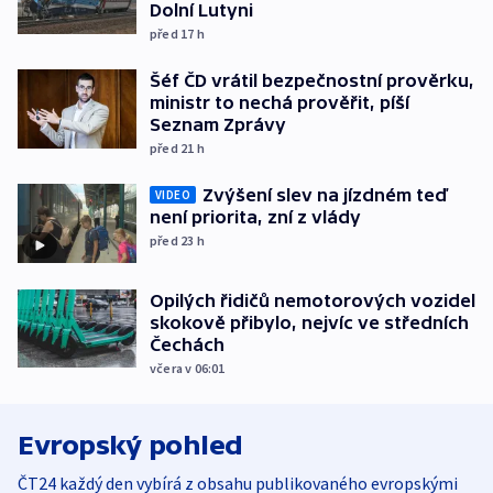
Dolní Lutyni
před 17
h
Šéf ČD vrátil bezpečnostní prověrku,
ministr to nechá prověřit, píší
Seznam Zprávy
před 21
h
Zvýšení slev na jízdném teď
VIDEO
není priorita, zní z vlády
před 23
h
Opilých řidičů nemotorových vozidel
skokově přibylo, nejvíc ve středních
Čechách
včera v 06:01
Evropský pohled
ČT24 každý den vybírá z obsahu publikovaného evropskými