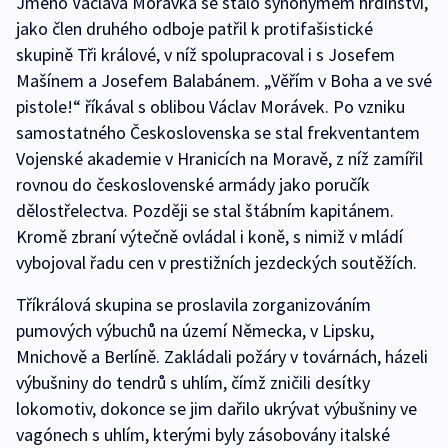
Jméno Václava Morávka se stalo synonymem hrdinství,
jako člen druhého odboje patřil k protifašistické
skupině Tři králové, v níž spolupracoval i s Josefem
Mašínem a Josefem Balabánem. „Věřím v Boha a ve své
pistole!“ říkával s oblibou Václav Morávek. Po vzniku
samostatného Československa se stal frekventantem
Vojenské akademie v Hranicích na Moravě, z níž zamířil
rovnou do československé armády jako poručík
dělostřelectva. Později se stal štábním kapitánem.
Kromě zbraní výtečně ovládal i koně, s nimiž v mládí
vybojoval řadu cen v prestižních jezdeckých soutěžích.
Tříkrálová skupina se proslavila zorganizováním
pumových výbuchů na území Německa, v Lipsku,
Mnichově a Berlíně. Zakládali požáry v továrnách, házeli
výbušniny do tendrů s uhlím, čímž zničili desítky
lokomotiv, dokonce se jim dařilo ukrývat výbušniny ve
vagónech s uhlím, kterými byly zásobovány italské