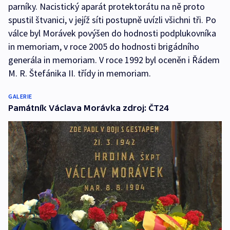
parníky. Nacistický aparát protektorátu na ně proto
spustil štvanici, v jejíž síti postupně uvízli všichni tři. Po
válce byl Morávek povýšen do hodnosti podplukovníka
in memoriam, v roce 2005 do hodnosti brigádního
generála in memoriam. V roce 1992 byl oceněn i Řádem
M. R. Štefánika II. třídy in memoriam.
GALERIE
Památník Václava Morávka zdroj: ČT24