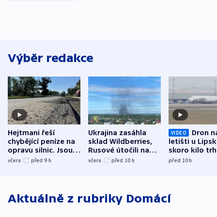
Výběr redakce
Hejtmani řeší
Ukrajina zasáhla
Dron n
VIDEO
chybějící peníze na
sklad Wildberries,
letišti u Lips
opravu silnic. Jsou
Rusové útočili na
skoro kilo trh
nenárokové, namítá
trh, hasiče či
indicie ukazuj
včera
před 9
h
včera
před 10
h
před 10
h
ministerstvo
stadion
Rusko
Aktuálně z rubriky
Domácí