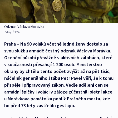
Odznak Václava Morávka
Zdroj:
ČT24
Praha – Na 90 vojáků včetně jedné ženy dostalo za
svou službu armádě čestný odznak Václava Morávka.
Ocenění působí převážně v aktivních zálohách, které
v současnosti přesahují 1 200 osob. Ministerstvo
obrany by chtělo tento počet zvýšit až na pět tisíc,
náčelník generálního štábu Petr Pavel věří, že k tomu
přispěje i připravovaný zákon. Vedle udělení cen se
armádní špičky i vojáci v záloze zúčastnili pietní akce
u Morávkova památníku poblíž Prašného mostu, kde
ho před 73 lety zastřelilo gestapo.