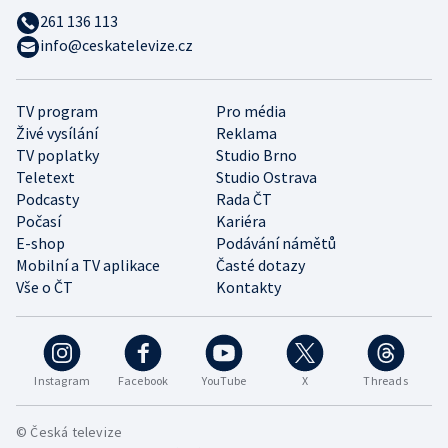
261 136 113
info@ceskatelevize.cz
TV program
Pro média
Živé vysílání
Reklama
TV poplatky
Studio Brno
Teletext
Studio Ostrava
Podcasty
Rada ČT
Počasí
Kariéra
E-shop
Podávání námětů
Mobilní a TV aplikace
Časté dotazy
Vše o ČT
Kontakty
Instagram
Facebook
YouTube
X
Threads
© Česká televize