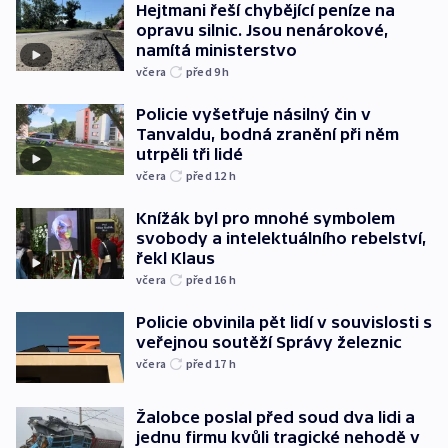
Hejtmani řeší chybějící peníze na
opravu silnic. Jsou nenárokové,
namítá ministerstvo
včera
před 9
h
Policie vyšetřuje násilný čin v
Tanvaldu, bodná zranění při něm
utrpěli tři lidé
včera
před 12
h
Knížák byl pro mnohé symbolem
svobody a intelektuálního rebelství,
řekl Klaus
včera
před 16
h
Policie obvinila pět lidí v souvislosti s
veřejnou soutěží Správy železnic
včera
před 17
h
Žalobce poslal před soud dva lidi a
jednu firmu kvůli tragické nehodě v