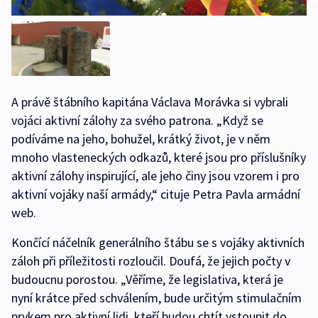
A právě štábního kapitána Václava Morávka si vybrali
vojáci aktivní zálohy za svého patrona. „Když se
podíváme na jeho, bohužel, krátký život, je v něm
mnoho vlasteneckých odkazů, které jsou pro příslušníky
aktivní zálohy inspirující, ale jeho činy jsou vzorem i pro
aktivní vojáky naší armády,“ cituje Petra Pavla armádní
web.
Končící náčelník generálního štábu se s vojáky aktivních
záloh při příležitosti rozloučil. Doufá, že jejich počty v
budoucnu porostou. „Věříme, že legislativa, která je
nyní krátce před schválením, bude určitým stimulačním
prvkem pro aktivní lidi, kteří budou chtít vstoupit do