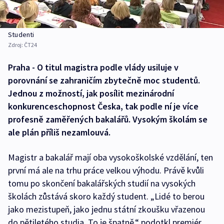
Studenti
Zdroj:
ČT24
Praha - O titul magistra podle vlády usiluje v
porovnání se zahraničím zbytečně moc studentů.
Jednou z možností, jak posílit mezinárodní
konkurenceschopnost Česka, tak podle ní je více
profesně zaměřených bakalářů. Vysokým školám se
ale plán příliš nezamlouvá.
Magistr a bakalář mají oba vysokoškolské vzdělání, ten
první má ale na trhu práce velkou výhodu. Právě kvůli
tomu po skončení bakalářských studií na vysokých
školách zůstává skoro každý student. „Lidé to berou
jako mezistupeň, jako jednu státní zkoušku vřazenou
do pětiletého studia. To je špatně,“ podotkl premiér