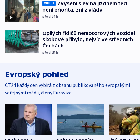
Zvýšení slev na jízdném teď
VIDEO
není priorita, zní z vlády
před 14
h
Opilých řidičů nemotorových vozidel
skokově přibylo, nejvíc ve středních
Čechách
před 15
h
Evropský pohled
ČT24 každý den vybírá z obsahu publikovaného evropskými
veřejnými médii, členy Eurovize.