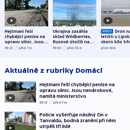
Hejtmani řeší
Ukrajina zasáhla
Dron n
VIDEO
chybějící peníze na
sklad Wildberries,
letišti u Lips
opravu silnic. Jsou
Rusové útočili na
skoro kilo trh
nenárokové, namítá
trh, hasiče či
indicie ukazuj
09:15
před 7
m
09:02
před 35
m
před 44
m
ministerstvo
stadion
Rusko
Aktuálně z rubriky
Domácí
Hejtmani řeší chybějící peníze na
opravu silnic. Jsou nenárokové,
namítá ministerstvo
09:15
před 7
m
Policie vyšetřuje násilný čin v
Tanvaldu, bodná zranění při něm
utrpěli tři lidé