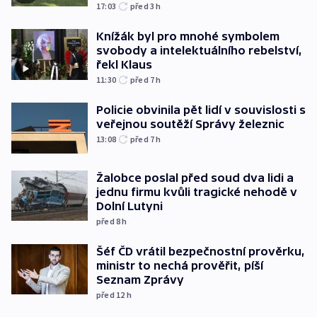
17:03
před 3
h
Knížák byl pro mnohé symbolem
svobody a intelektuálního rebelství,
řekl Klaus
11:30
před 7
h
Policie obvinila pět lidí v souvislosti s
veřejnou soutěží Správy železnic
13:08
před 7
h
Žalobce poslal před soud dva lidi a
jednu firmu kvůli tragické nehodě v
Dolní Lutyni
před 8
h
Šéf ČD vrátil bezpečnostní prověrku,
ministr to nechá prověřit, píší
Seznam Zprávy
před 12
h