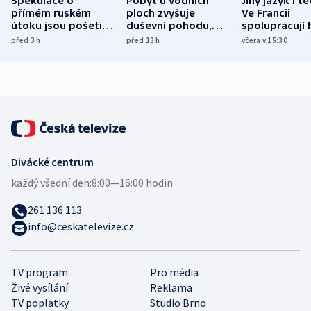
Spekulace o
Pobyt u vodních
Jiný jazyk i t
přímém ruském
ploch zvyšuje
Ve Francii
útoku jsou pošetilé,
duševní pohodu,
spolupracují h
míní estonský
ukázala
různých zemí
před 3
h
před 13
h
včera v 15:30
bezpečnostní
mezinárodní studie
expert
Divácké centrum
každý všední den:
8:00—16:00 hodin
261 136 113
info@ceskatelevize.cz
TV program
Pro média
Živé vysílání
Reklama
TV poplatky
Studio Brno