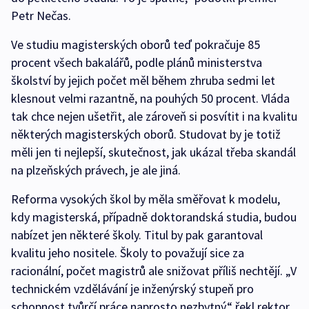
Petr Nečas.
Ve studiu magisterských oborů teď pokračuje 85
procent všech bakalářů, podle plánů ministerstva
školství by jejich počet měl během zhruba sedmi let
klesnout velmi razantně, na pouhých 50 procent. Vláda
tak chce nejen ušetřit, ale zároveň si posvítit i na kvalitu
některých magisterských oborů. Studovat by je totiž
měli jen ti nejlepší, skutečnost, jak ukázal třeba skandál
na plzeňských právech, je ale jiná.
Reforma vysokých škol by měla směřovat k modelu,
kdy magisterská, případně doktorandská studia, budou
nabízet jen některé školy. Titul by pak garantoval
kvalitu jeho nositele. Školy to považují sice za
racionální, počet magistrů ale snižovat příliš nechtějí. „V
technickém vzdělávání je inženýrský stupeň pro
schopnost tvůrčí práce naprosto nezbytný,“ řekl rektor