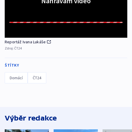
Nahrávám video
Reportáž Ivana Lukáše
Zdroj:
ČT24
ŠTÍTKY
Domácí
ČT24
Výběr redakce