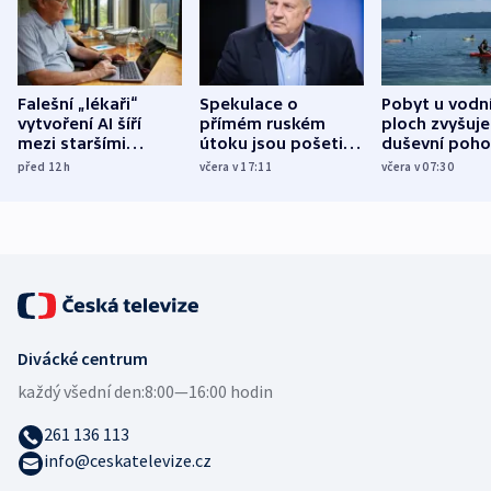
Falešní „lékaři“
Spekulace o
Pobyt u vodn
vytvoření AI šíří
přímém ruském
ploch zvyšuje
mezi staršími
útoku jsou pošetilé,
duševní poho
Poláky nebezpečné
míní estonský
ukázala
před 12
h
včera v 17:11
včera v 07:30
zdravotní rady
bezpečnostní
mezinárodní 
expert
Divácké centrum
každý všední den:
8:00—16:00 hodin
261 136 113
info@ceskatelevize.cz