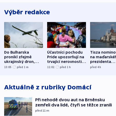
Výběr redakce
Do Bulharska
Účastníci pochodu
Tisza nomino
pronikl zřejmě
Pride upozorňují na
na maďarské
ukrajinský dron,
trvající nerovnosti i
prezidenta
explodoval kilometr
společenskou
bývalého šéf
13:05
před 1
m
12:02
před 1
h
před 4
h
od plynovodu
atmosféru
nejvyššího s
Aktuálně z rubriky
Domácí
Při nehodě dvou aut na Brněnsku
zemřeli dva lidé, čtyři se těžce zranili
před 11
m