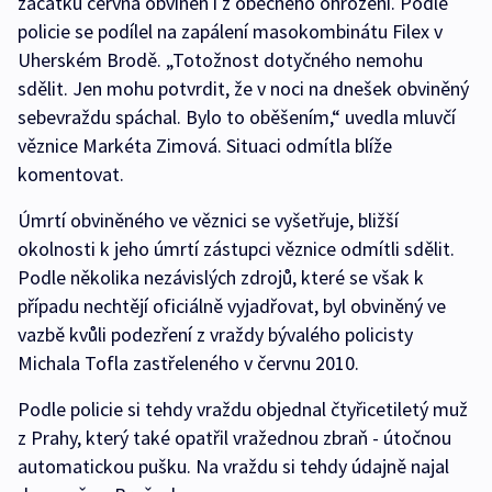
začátku června obviněn i z obecného ohrožení. Podle
policie se podílel na zapálení masokombinátu Filex v
Uherském Brodě. „Totožnost dotyčného nemohu
sdělit. Jen mohu potvrdit, že v noci na dnešek obviněný
sebevraždu spáchal. Bylo to oběšením,“ uvedla mluvčí
věznice Markéta Zimová. Situaci odmítla blíže
komentovat.
Úmrtí obviněného ve věznici se vyšetřuje, bližší
okolnosti k jeho úmrtí zástupci věznice odmítli sdělit.
Podle několika nezávislých zdrojů, které se však k
případu nechtějí oficiálně vyjadřovat, byl obviněný ve
vazbě kvůli podezření z vraždy bývalého policisty
Michala Tofla zastřeleného v červnu 2010.
Podle policie si tehdy vraždu objednal čtyřicetiletý muž
z Prahy, který také opatřil vražednou zbraň - útočnou
automatickou pušku. Na vraždu si tehdy údajně najal