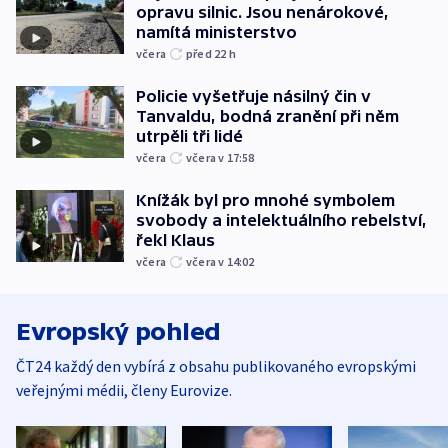
opravu silnic. Jsou nenárokové,
namítá ministerstvo
včera
před 22
h
Policie vyšetřuje násilný čin v
Tanvaldu, bodná zranění při něm
utrpěli tři lidé
včera
včera v 17:58
Knížák byl pro mnohé symbolem
svobody a intelektuálního rebelství,
řekl Klaus
včera
včera v 14:02
Evropský pohled
ČT24 každý den vybírá z obsahu publikovaného evropskými
veřejnými médii, členy Eurovize.