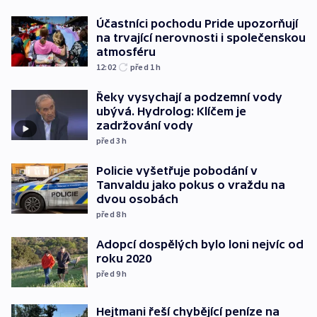
Účastníci pochodu Pride upozorňují
na trvající nerovnosti i společenskou
atmosféru
12:02
před 1
h
Řeky vysychají a podzemní vody
ubývá. Hydrolog: Klíčem je
zadržování vody
před 3
h
Policie vyšetřuje pobodání v
Tanvaldu jako pokus o vraždu na
dvou osobách
před 8
h
Adopcí dospělých bylo loni nejvíc od
roku 2020
před 9
h
Hejtmani řeší chybějící peníze na