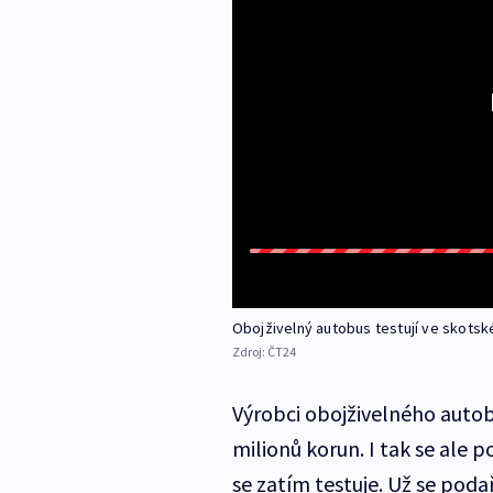
Obojživelný autobus testují ve skots
Zdroj:
ČT24
Výrobci obojživelného autob
milionů korun. I tak se ale 
se zatím testuje. Už se pod