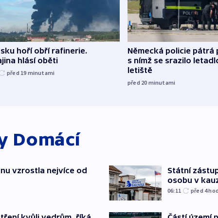
sku hoří obří rafinerie.
Německá policie pátrá 
jina hlásí oběti
s nímž se srazilo letadl
letiště
před 19
minutami
před 20
minutami
ky
Domácí
nu vzrostla nejvíce od
Státní zástup
osobu v kau
06:11
před 4
ho
Částí území 
tření kvůli vedrům, říká