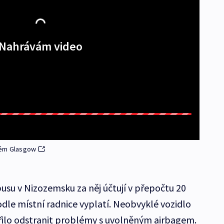
Nahrávám video
kém Glasgow
usu v Nizozemsku za něj účtují v přepočtu 20
podle místní radnice vyplatí. Neobvyklé vozidlo
ařilo odstranit problémy s uvolněným airbagem.