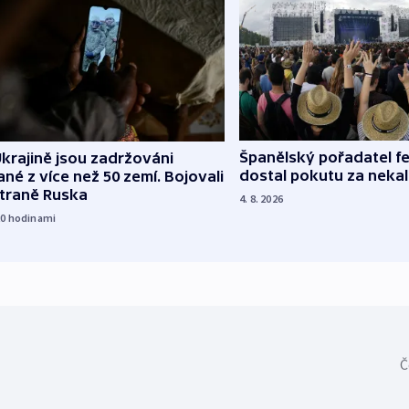
Španělský pořadatel fe
krajině jsou zadržováni
dostal pokutu za nekal
né z více než 50 zemí. Bojovali
straně Ruska
4. 8. 2026
20
hodinami
Č