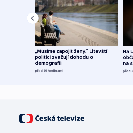
„Musíme zapojit ženy.“ Litevští
Na U
politici zvažují dohodu o
obča
demografii
na 
před 19
hodinami
před 