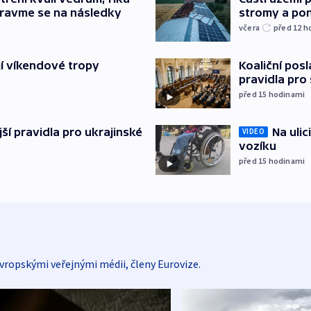
stromy a pon
pravme se na následky
včera
před 12
h
Koaliční posl
jí víkendové tropy
pravidla pro
před 15
hodinami
Na ulic
ější pravidla pro ukrajinské
VIDEO
vozíku
před 15
hodinami
vropskými veřejnými médii, členy Eurovize.