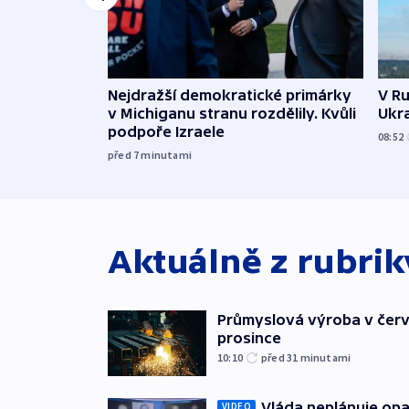
Nejdražší demokratické primárky
V Ru
v Michiganu stranu rozdělily. Kvůli
Ukra
podpoře Izraele
08:52
před 7
minutami
Aktuálně z rubri
Průmyslová výroba v červ
prosince
10:10
před 31
minutami
Vláda neplánuje opa
VIDEO