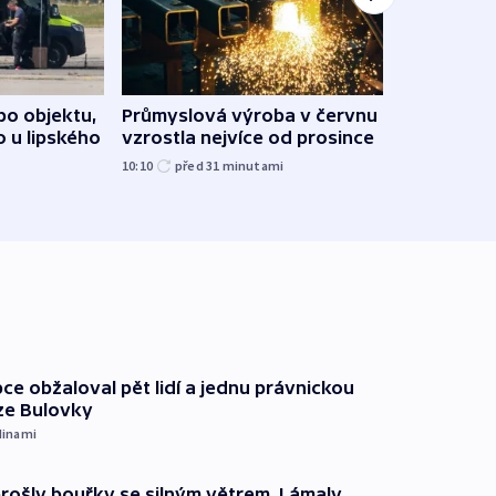
po objektu,
Průmyslová výroba v červnu
Praha
o u lipského
vzrostla nejvíce od prosince
Podív
10:10
před 31
minutami
před 4
ce obžaloval pět lidí a jednu právnickou
ze Bulovky
dinami
prošly bouřky se silným větrem. Lámaly