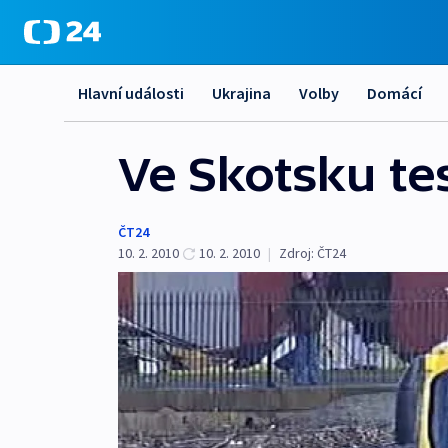
Hlavní události
Ukrajina
Volby
Domácí
Ve Skotsku te
ČT24
10. 2. 2010
10. 2. 2010
|
Zdroj:
ČT24