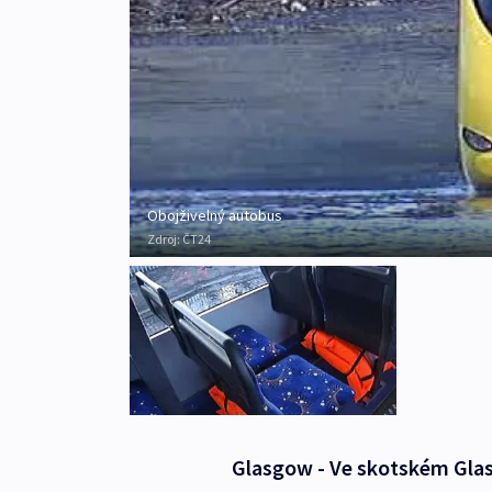
Obojživelný autobus
Zdroj:
ČT24
Glasgow - Ve skotském Glas