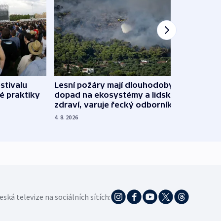
stivalu
Lesní požáry mají dlouhodobý
Ukraj
é praktiky
dopad na ekosystémy a lidské
Franc
zdraví, varuje řecký odborník
požá
4. 8. 2026
3. 8. 20
eská televize na sociálních sítích: