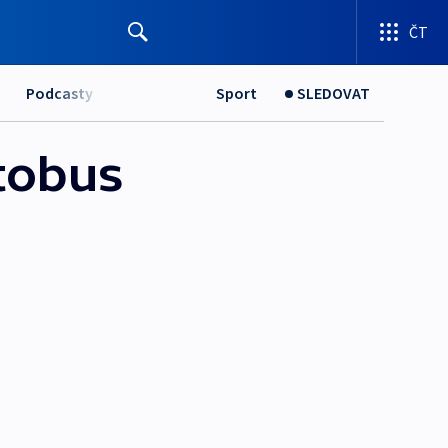
ČT
Podcasty
Sport
SLEDOVAT
utobus