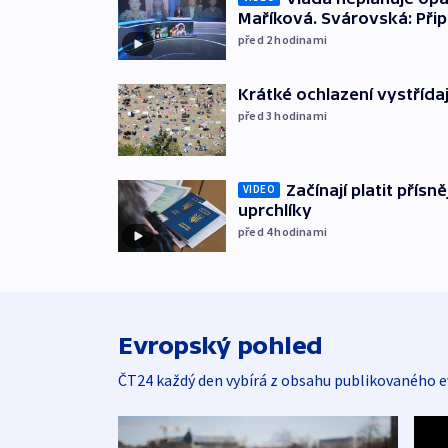
Maříková. Svárovská: Při
před 2
hodinami
Krátké ochlazení vystřída
před 3
hodinami
Začínají platit přísn
VIDEO
uprchlíky
před 4
hodinami
Evropský pohled
ČT24 každý den vybírá z obsahu publikovaného e