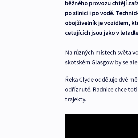
běžného provozu chtějí zařa
po silnici i po vodě. Techni
obojživelník je vozidlem, kt
cetujících jsou jako v letadl
Na různých místech světa vo
skotském Glasgow by se ale 
Řeka Clyde odděluje dvě měs
odříznuté. Radnice chce toti
trajekty.