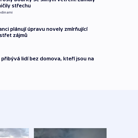
ičily střechu
odinami
anci plánují úpravu novely zmírňující
 střet zájmů
i přibývá lidí bez domova, kteří jsou na