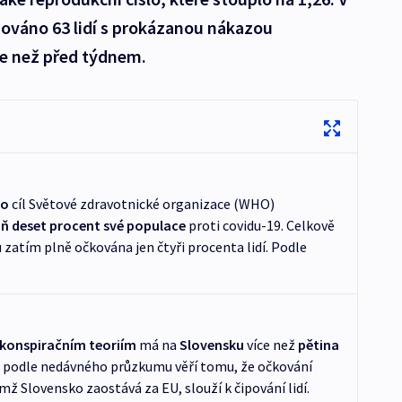
zováno 63 lidí s prokázanou nákazou
ce než před týdnem.
lo
cíl Světové zdravotnické organizace (WHO)
ň deset procent své populace
proti covidu-19. Celkově
zatím plně očkována jen čtyři procenta lidí. Podle
konspiračním teoriím
má na
Slovensku
více než
pětina
ě podle nedávného průzkumu věří tomu, že očkování
ž Slovensko zaostává za EU, slouží k čipování lidí.