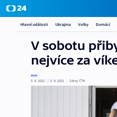
Hlavní události
Ukrajina
Volby
Domácí
V sobotu přib
nejvíce za ví
mor
5. 9. 2021
5. 9. 2021
|
Zdroj:
ČTK