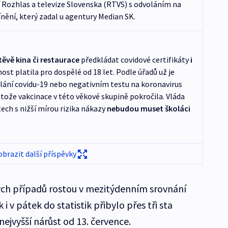
 Rozhlas a televize Slovenska (RTVS) s odvoláním na
ění, který zadal u agentury Median SK.
ěvě kina či restaurace
předkládat covidové certifikáty
i
st platila pro dospělé od 18 let. Podle úřadů už je
lání covidu-19 nebo negativním testu na koronavirus
otože vakcinace v této věkové skupině pokročila. Vláda
ech s nižší mírou rizika nákazy
nebudou muset školáci
obrazit další příspěvky
ch případů rostou v mezitýdenním srovnání
i v pátek do statistik přibylo přes tři sta
ejvyšší nárůst od 13. července.