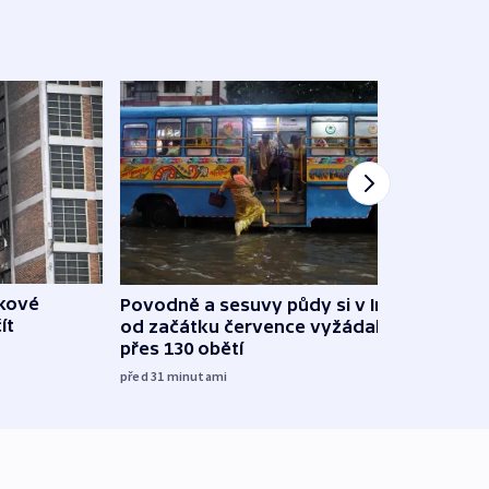
škové
Povodně a sesuvy půdy si v Indii
V Rus
ít
od začátku července vyžádaly
Ukraj
přes 130 obětí
08:52
před 31
minutami