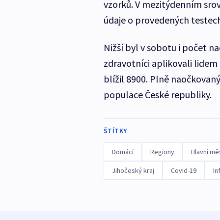
vzorků. V mezitýdenním srovn
údaje o provedených testech 
Nižší byl v sobotu i počet 
zdravotníci aplikovali lidem
blížil 8900. Plně naočkovaný
populace České republiky.
ŠTÍTKY
Domácí
Regiony
Hlavní mě
Jihočeský kraj
Covid-19
In