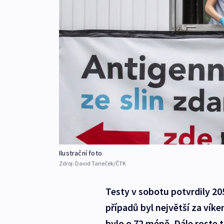
Ilustrační foto
Zdroj:
David Taneček/ČTK
Testy v sobotu potvrdily 2
případů byl největší za vík
bylo o 72 méně. Dále roste t