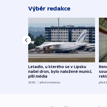
Výběr redakce
Letadlo, u kterého se v Lipsku
Renc
našel dron, bylo naložené municí,
soud
píší média
rekl
10:56
před 1
minutou
před 