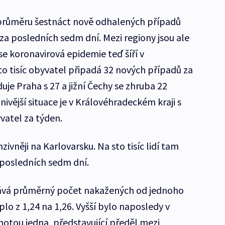
 průměru šestnáct nově odhalených případů
 za posledních sedm dní. Mezi regiony jsou ale
 se koronavirová epidemie teď šíří v
to tisíc obyvatel připadá 32 nových případů za
je Praha s 27 a jižní Čechy se zhruba 22
vější situace je v Královéhradeckém kraji s
yvatel za týden.
nzivněji na Karlovarsku. Na sto tisíc lidí tam
 posledních sedm dní.
dává průměrný počet nakažených od jednoho
lo z 1,24 na 1,26. Vyšší bylo naposledy v
otou jedna, představující předěl mezi