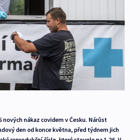
05 nových nákaz covidem v Česku. Nárůst
endový den od konce května, před týdnem jich
aké reprodukční číslo, které stouplo na 1,26. V