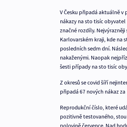
V Česku připadá aktuálně v
nákazy na sto tisíc obyvatel
značné rozdíly. Nejvýrazněji
Karlovarském kraji, kde na s
posledních sedm dní. Následu
nakaženými. Naopak nejpřízni
šesti případy na sto tisíc ob
Z okresů se covid šíří nejinte
připadá 67 nových nákaz za
Reprodukční číslo, které u
pozitivně testovaného, stoup
polovině července. Nad hodn