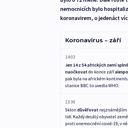
nemocnicích bylo hospitali
koronavirem, o jedenáct ví
Koronavirus – září
14:03
Jen 14 z 54 afrických zemí splni
naočkovat
do konce září
alespo
pak byla na africkém kontinentu 
stanice BBC to uvedla WHO.
13:30
Sklon
důvěřovat
nejznámějším
lidí. Každý desátý obyvatel zem
proti onemocnění covid-19, v něm