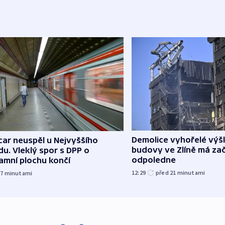
Demolice vyhořelé vý
ar neuspěl u Nejvyššího
budovy ve Zlíně má zač
u. Vleklý spor s DPP o
odpoledne
amní plochu končí
12:29
před 21
minutami
17
minutami