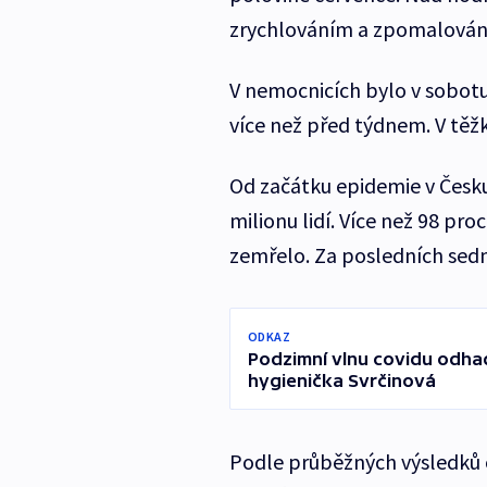
zrychlováním a zpomalováním
V nemocnicích bylo v sobotu 
více než před týdnem. V těžk
Od začátku epidemie v Česku
milionu lidí. Více než 98 pro
zemřelo. Za posledních sedm 
ODKAZ
Podzimní vlnu covidu odhad
hygienička Svrčinová
Podle průběžných výsledků 