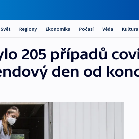
Svět
Regiony
Ekonomika
Počasí
Věda
Kultura
ylo 205 případů cov
kendový den od kon