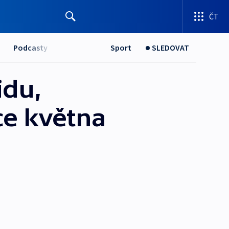
ČT
Podcasty
Sport
SLEDOVAT
idu,
ce května