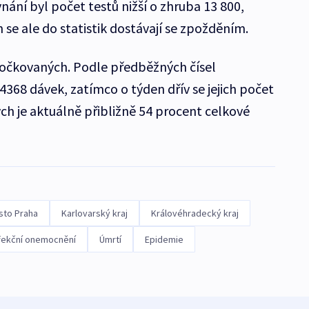
ání byl počet testů nižší o zhruba 13 800,
se ale do statistik dostávají se zpožděním.
naočkovaných. Podle předběžných čísel
 4368 dávek, zatímco o týden dřív se jejich počet
ch je aktuálně přibližně 54 procent celkové
sto Praha
Karlovarský kraj
Královéhradecký kraj
fekční onemocnění
Úmrtí
Epidemie