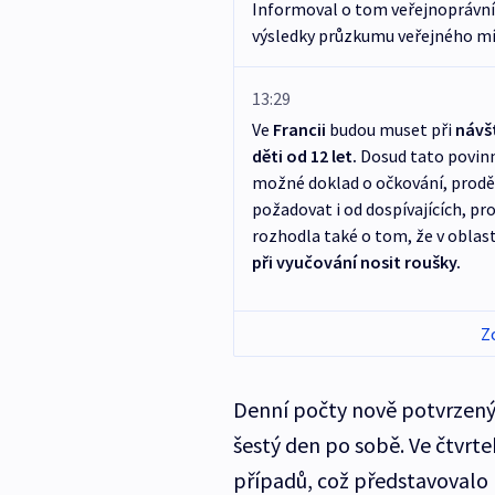
Informoval o tom veřejnoprávní
výsledky průzkumu veřejného mín
13:29
Ve
Francii
budou muset při
návšt
děti od 12 let.
Dosud tato povinno
možné doklad o očkování, prodě
požadovat i od dospívajících, pr
rozhodla také o tom, že v oblast
při vyučování nosit roušky.
Z
Denní počty nově potvrzený
šestý den po sobě. Ve čtvrtek 
případů, což představovalo n