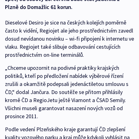
Plzně do Domažlic 61 korun.
Dieselové Desiro je sice na českých kolejích poměrně
často k vidění, Regiojet ale jeho prostřednictvím zavedl
dosud nevídanou novinku – wi-fi připojení k internetu ve
vlaku. Regiojet také slibuje odbavování cestujících
prostřednictvím on-line terminálů.
„Chceme upozornit na podivné praktiky krajských
politiků, kteří po předložení nabídek výběrové řízení
zrušili a okamžitě podepsali jedenáctiletou smlouvu s
ČD,“ dodal Jančura. Do soutěže se přitom přihlásily
kromě ČD a RegioJetu ještě Viamont a ČSAD Semily.
Všichni museli garantovat nasazení nových vozů od
prosince 2011.
Podle vedení Plzeňského kraje garantují ČD zlepšení
kvality vozového parku a kraj může kdykoli vyhlásit na