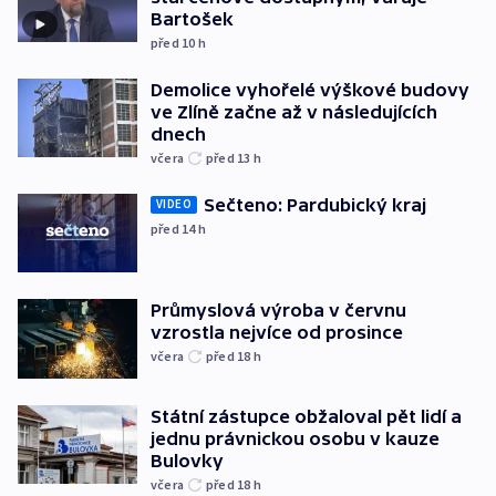
Bartošek
před 10
h
Demolice vyhořelé výškové budovy
ve Zlíně začne až v následujících
dnech
včera
před 13
h
Sečteno: Pardubický kraj
VIDEO
před 14
h
Průmyslová výroba v červnu
vzrostla nejvíce od prosince
včera
před 18
h
Státní zástupce obžaloval pět lidí a
jednu právnickou osobu v kauze
Bulovky
včera
před 18
h