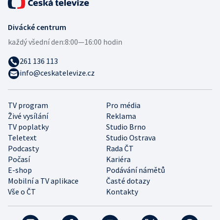
Divácké centrum
každý všední den:
8:00—16:00 hodin
261 136 113
info@ceskatelevize.cz
TV program
Pro média
Živé vysílání
Reklama
TV poplatky
Studio Brno
Teletext
Studio Ostrava
Podcasty
Rada ČT
Počasí
Kariéra
E-shop
Podávání námětů
Mobilní a TV aplikace
Časté dotazy
Vše o ČT
Kontakty