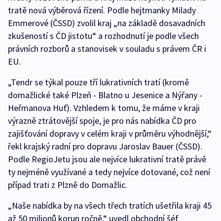
tratě nová výběrová řízení. Podle hejtmanky Milady
Emmerové (ČSSD) zvolil kraj „na základě dosavadních
zkušeností s ČD jistotu“ a rozhodnutí je podle všech
právních rozborů a stanovisek v souladu s právem ČR i
EU.
„Tendr se týkal pouze tří lukrativních tratí (kromě
domažlické také Plzeň - Blatno u Jesenice a Nýřany -
Heřmanova Huť). Vzhledem k tomu, že máme v kraji
výrazně ztrátovější spoje, je pro nás nabídka ČD pro
zajišťování dopravy v celém kraji v průměru výhodnější,“
řekl krajský radní pro dopravu Jaroslav Bauer (ČSSD).
Podle RegioJetu jsou ale nejvíce lukrativní tratě právě
ty nejméně využívané a tedy nejvíce dotované, což není
případ trati z Plzně do Domažlic.
„Naše nabídka by na všech třech tratích ušetřila kraji 45
až 50 milionů korun ročně,“ uvedl obchodní šéf