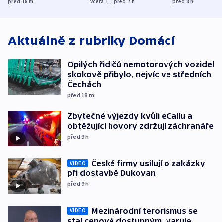
před 18
m
včera
před 7
h
před 8
h
středních Čechách
bojkotu
Aktuálně z rubriky
Domácí
Opilých řidičů nemotorových vozidel
skokově přibylo, nejvíc ve středních
Čechách
před 18
m
Zbytečné výjezdy kvůli eCallu a
obtěžující hovory zdržují záchranáře
před 9
h
České firmy usilují o zakázky
VIDEO
při dostavbě Dukovan
před 9
h
Mezinárodní terorismus se
VIDEO
stal cenově dostupným, varuje