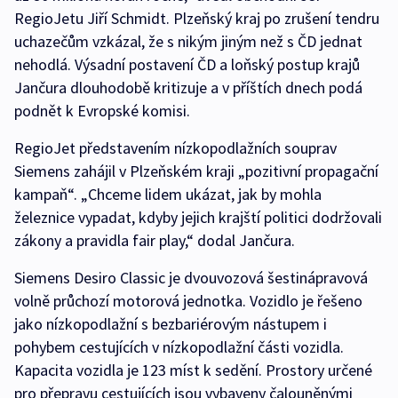
RegioJetu Jiří Schmidt. Plzeňský kraj po zrušení tendru
uchazečům vzkázal, že s nikým jiným než s ČD jednat
nehodlá. Výsadní postavení ČD a loňský postup krajů
Jančura dlouhodobě kritizuje a v příštích dnech podá
podnět k Evropské komisi.
RegioJet představením nízkopodlažních souprav
Siemens zahájil v Plzeňském kraji „pozitivní propagační
kampaň“. „Chceme lidem ukázat, jak by mohla
železnice vypadat, kdyby jejich krajští politici dodržovali
zákony a pravidla fair play,“ dodal Jančura.
Siemens Desiro Classic je dvouvozová šestinápravová
volně průchozí motorová jednotka. Vozidlo je řešeno
jako nízkopodlažní s bezbariérovým nástupem i
pohybem cestujících v nízkopodlažní části vozidla.
Kapacita vozidla je 123 míst k sedění. Prostory určené
pro přepravu cestujících jsou vybaveny čalouněnými