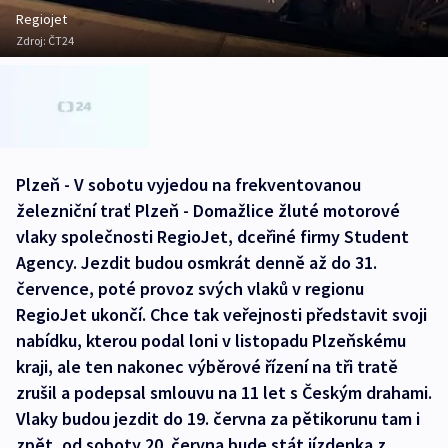
Regiojet
Zdroj:
ČT24
Plzeň - V sobotu vyjedou na frekventovanou
železniční trať Plzeň - Domažlice žluté motorové
vlaky společnosti RegioJet, dceřiné firmy Student
Agency. Jezdit budou osmkrát denně až do 31.
července, poté provoz svých vlaků v regionu
RegioJet ukončí. Chce tak veřejnosti představit svoji
nabídku, kterou podal loni v listopadu Plzeňskému
kraji, ale ten nakonec výběrové řízení na tři tratě
zrušil a podepsal smlouvu na 11 let s Českým drahami.
Vlaky budou jezdit do 19. června za pětikorunu tam i
zpět, od soboty 20. června bude stát jízdenka z