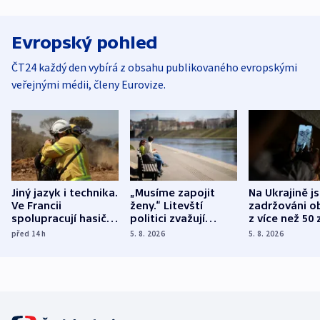
Evropský pohled
ČT24 každý den vybírá z obsahu publikovaného evropskými
veřejnými médii, členy Eurovize.
Jiný jazyk i technika.
„Musíme zapojit
Na Ukrajině j
Ve Francii
ženy.“ Litevští
zadržováni o
spolupracují hasiči z
politici zvažují
z více než 50 
různých zemí
dohodu o
Bojovali na s
před 14
h
5. 8. 2026
5. 8. 2026
demografii
Ruska