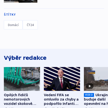
ŠTÍTKY
Domácí
ČT24
Výběr redakce
Opilých řidičů
Vedení FIFA se
Ukraji
VIDEO
nemotorových
omluvilo za chyby a
buduje další
vozidel skokově
podpořilo Infantina.
opevnění na h
přibylo, nejvíc ve
UEFA trvá na
s Běloruskem