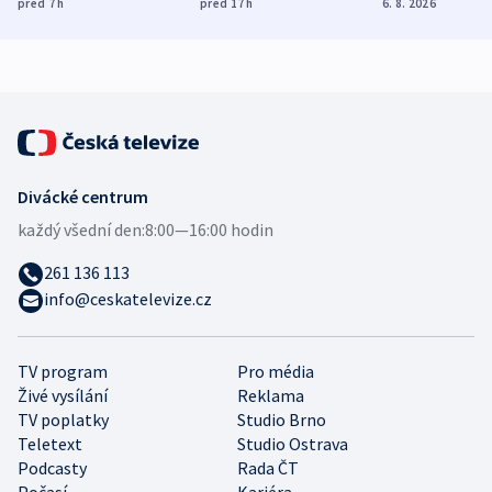
míní estonský
ukázala
různých zemí
před 7
h
před 17
h
6. 8. 2026
bezpečnostní
mezinárodní studie
expert
Divácké centrum
každý všední den:
8:00—16:00 hodin
261 136 113
info@ceskatelevize.cz
TV program
Pro média
Živé vysílání
Reklama
TV poplatky
Studio Brno
Teletext
Studio Ostrava
Podcasty
Rada ČT
Počasí
Kariéra