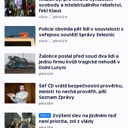
svobody a intelektuálního rebelství,
řekl Klaus
včera
před 11
h
Policie obvinila pět lidí v souvislosti s
veřejnou soutěží Správy železnic
včera
před 11
h
Žalobce poslal před soud dva lidi a
jednu firmu kvůli tragické nehodě v
Dolní Lutyni
před 12
h
Šéf ČD vrátil bezpečnostní prověrku,
ministr to nechá prověřit, píší
Seznam Zprávy
před 16
h
Zvýšení slev na jízdném teď
VIDEO
není priorita, zní z vlády
před 18
h