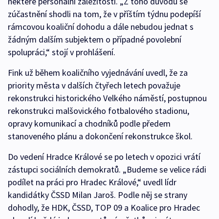
některé personální záležitosti. „Z toho důvodu se
zúčastnění shodli na tom, že v příštím týdnu podepíší
rámcovou koaliční dohodu a dále nebudou jednat s
žádným dalším subjektem o případné povolební
spolupráci,“ stojí v prohlášení.
Fink už během koaličního vyjednávání uvedl, že za
priority města v dalších čtyřech letech považuje
rekonstrukci historického Velkého náměstí, postupnou
rekonstrukci malšovického fotbalového stadionu,
opravy komunikací a chodníků podle předem
stanoveného plánu a dokončení rekonstrukce škol.
Do vedení Hradce Králové se po letech v opozici vrátí
zástupci sociálních demokratů. „Budeme se velice rádi
podílet na práci pro Hradec Králové,“ uvedl lídr
kandidátky ČSSD Milan Jaroš. Podle něj se strany
dohodly, že HDK, ČSSD, TOP 09 a Koalice pro Hradec