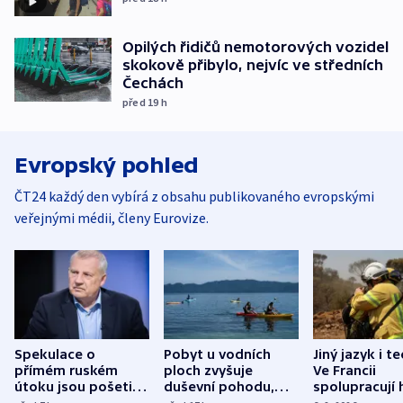
Opilých řidičů nemotorových vozidel
skokově přibylo, nejvíc ve středních
Čechách
před 19
h
Evropský pohled
ČT24 každý den vybírá z obsahu publikovaného evropskými
veřejnými médii, členy Eurovize.
Spekulace o
Pobyt u vodních
Jiný jazyk i t
přímém ruském
ploch zvyšuje
Ve Francii
útoku jsou pošetilé,
duševní pohodu,
spolupracují h