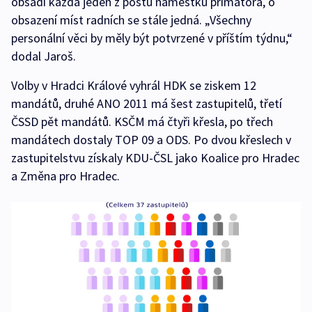
obsadí každá jeden z postů náměstků primátora, o
obsazení míst radních se stále jedná. „Všechny
personální věci by měly být potvrzené v příštím týdnu,“
dodal Jaroš.
Volby v Hradci Králové vyhrál HDK se ziskem 12
mandátů, druhé ANO 2011 má šest zastupitelů, třetí
ČSSD pět mandátů. KSČM má čtyři křesla, po třech
mandátech dostaly TOP 09 a ODS. Po dvou křeslech v
zastupitelstvu získaly KDU-ČSL jako Koalice pro Hradec
a Změna pro Hradec.