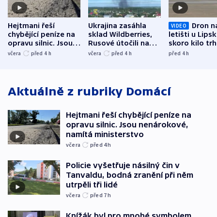
Hejtmani řeší
Ukrajina zasáhla
Dron n
VIDEO
chybějící peníze na
sklad Wildberries,
letišti u Lips
opravu silnic. Jsou
Rusové útočili na
skoro kilo trh
nenárokové, namítá
trh, hasiče či
indicie ukazuj
včera
před 4
h
včera
před 4
h
před 4
h
ministerstvo
stadion
Rusko
Aktuálně z rubriky
Domácí
Hejtmani řeší chybějící peníze na
opravu silnic. Jsou nenárokové,
namítá ministerstvo
včera
před 4
h
Policie vyšetřuje násilný čin v
Tanvaldu, bodná zranění při něm
utrpěli tři lidé
včera
před 7
h
Knížák byl pro mnohé symbolem