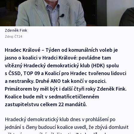
Zdeněk Fink
Zdroj:
ČT24
Hradec Králové – Týden od komunálních voleb je
jasno o koalici v Hradci Králové: povládne tam
vítězný Hradecký demokratický klub (HDK) spolu
s ČSSD, TOP 09 a Koalicí pro Hradec tvořenou lidovci
a nestraníky. Druhé ANO tak končí v opozici.
Primátorem by měl být i další čtyři roky Zdeněk Fink.
Koalice bude mít v sedmatřicetičlenném
zastupitelstvu celkem 22 mandátů.
Hradecký demokratický klub dnes v prohlášení po
jednání s členy budoucí koalice uvedl, že zbývá domluvit